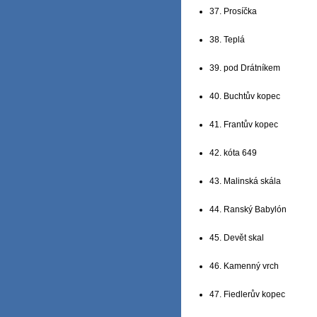
37. Prosíčka
38. Teplá
39. pod Drátníkem
40. Buchtův kopec
41. Frantův kopec
42. kóta 649
43. Malinská skála
44. Ranský Babylón
45. Devět skal
46. Kamenný vrch
47. Fiedlerův kopec