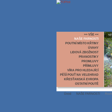
>> VŠE <<
NAŠE FARNOSTI
POUTNÍ MÍSTO KŘTINY
ÚVAHY
LIDOVÁ ZBOŽNOST
PRANOSTIKY
PROMLUVY
PŘÍMLUVY
VÍRA PRO HLEDAJÍCÍ
PĚŠÍ POUŤ NA VELEHRAD
KŘESŤANSKÁ EVROPA
OSTATNÍ POUTĚ
Úvod
NAŠE FARNOSTI
Rozhl