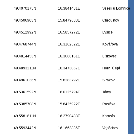
49.4070175N
16.3841431E
Veselí u Lomnice
49.4506903N
15.8479633E
Chroustov
49.4512992N
16.5857272E
Lysice
49.4768744N
16.3162322E
Kovářová
49.4814453N
16.3068161E
Lískovec
49.4893211N
16.3473067E
Horní Čepí
49.4961036N
15.8283792E
Sirákov
49.5361592N
16.0125794E
Jámy
49.5385708N
15.8425922E
Rosička
49.5581811N
16.2790433E
Karasín
49.5593442N
16.1663836E
Vojtěchov