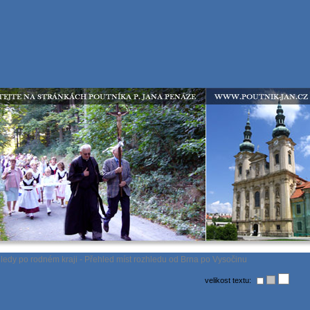
edy po rodném kraji - Přehled míst rozhledu od Brna po Vysočinu
velikost textu: