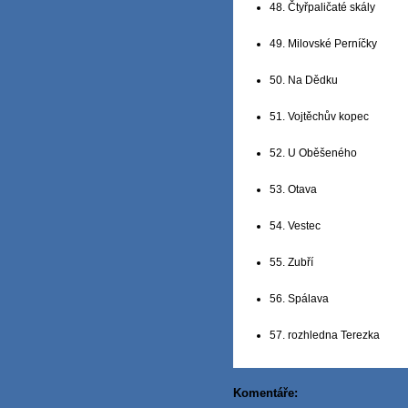
48. Čtyřpaličaté skály
49. Milovské Perníčky
50. Na Dědku
51. Vojtěchův kopec
52. U Oběšeného
53. Otava
54. Vestec
55. Zubří
56. Spálava
57. rozhledna Terezka
Komentáře: