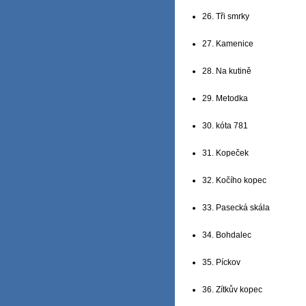
26. Tři smrky
27. Kamenice
28. Na kutině
29. Metodka
30. kóta 781
31. Kopeček
32. Kočího kopec
33. Pasecká skála
34. Bohdalec
35. Píckov
36. Zítkův kopec