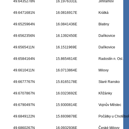
49.6435278N
16.1976331E
Jimramov
49.6471681N
16.0816917E
Krátká
49.6525964N
16.0841436E
Blatiny
49.6562356N
16.1392450E
Daňkovice
49.6565411N
16.1511969E
Daňkovice
49.6584164N
15.8654614E
Radostín n. Osl.
49.6610411N
16.0713864E
Milovy
49.6677767N
15.8165178E
Staré Ransko
49.6707867N
16.0323692E
Křižánky
49.6790497N
15.9300814E
Vojnův Městec
49.6849122N
15.6939878E
Počátky u Chotěbo
49.6860267N
16.0932936E
České Milovy