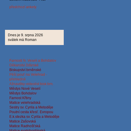
předchozí ankety
Dnes je 9. srpna 2026
svátek má Roman
Farnosti N. Veselí a Bohdalov
Děkanství žďárské
Biskup
ství brněnské
Pěší pouť na Velehrad -
přehledně
Ažnavěky-videolist bisk.brn.
Městys Nové Veselí
Městys Bohdalov
Farnost Křtiny
Matice velehradská
Sestry sv. Cyrila a Metoděje
Poutní cesta křesť. Evropou
E.k.stezka sv. Cyrila a
Metoděje
Matice Zašovská
Matice Radhošťská
Matice svatohostýnská