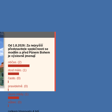
Od 1.8.2026: Za nejvyšší
představitele společnosti se
modlím a před Pánem Bohem
je výslovně jmenují
občas. (2)
dost málo. (1)
často. (0)
pravidelně. (0)
skoro nikdy. (1)
vůbec. (0)
celkem hlasovalo 4 lidí