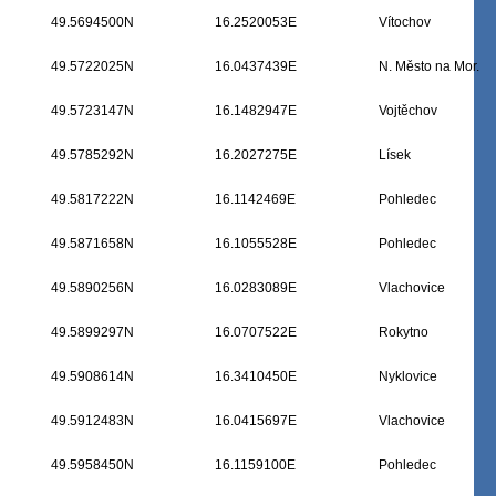
49.5694500N
16.2520053E
Vítochov
49.5722025N
16.0437439E
N. Město na Mor.
49.5723147N
16.1482947E
Vojtěchov
49.5785292N
16.2027275E
Lísek
49.5817222N
16.1142469E
Pohledec
49.5871658N
16.1055528E
Pohledec
49.5890256N
16.0283089E
Vlachovice
49.5899297N
16.0707522E
Rokytno
49.5908614N
16.3410450E
Nyklovice
49.5912483N
16.0415697E
Vlachovice
49.5958450N
16.1159100E
Pohledec