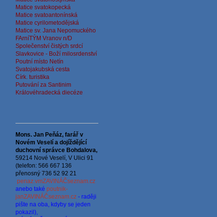
Matice svatokopecká
Matice svatoantonínská
Matice cyrilometodějská
Matice sv. Jana Nepomuckého
FArníTÝM Vranov n/D
Společenství čistých srdcí
Slavkovice - Boží milosrdenství
Poutní místo Netín
Svatojakubská cesta
Círk. turistika
Putování za Santinim
Královéhradecká diecéze
Mons. Jan Peňáz, farář v
Novém Veselí a dojíždějící
d
uchovní správce
Bohdalova,
59214 Nové Veselí, V Ulici 91
(telefon: 566 667 136
přenosný 736 52 92 21
penaz.vmZAVINÁČseznam.cz
anebo také
poutnik-
janZAVINÁČseznam.cz
- raději
pište na oba, kdyby se jeden
pokazil),