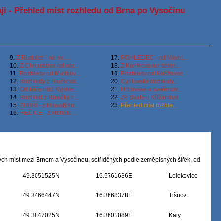
i - Přehled míst rozhledu od Brna po Vysočinu
9.
Z Rudolce - od sv. ...
17.
POHLEDEC - od Vávro...
10.
Z Chroustova od obr...
18.
Z Koníkova na sever...
11.
Rozhledy od Matějov...
19.
Rozhledy od Kněževse
12.
Rozhledy z Blažkova...
20.
Cyrilovské rozhledy...
13.
Od kříže nad Kyjove...
21.
Hrbovské a svařenov...
14.
Rozhled z Rosičky n...
22.
Ze Svaté u Křižanova
15.
ZUBŘÍ - z Hlavatýho...
23.
Přehled míst rozhle...
16.
ŘEČICE - z vrcholu ...
h míst mezi Brnem a Vysočinou, setříděných podle zeměpisných šířek, od
49.3051525N
16.5761636E
Lelekovice
49.3466447N
16.3668378E
Tišnov
49.3847025N
16.3601089E
Kaly