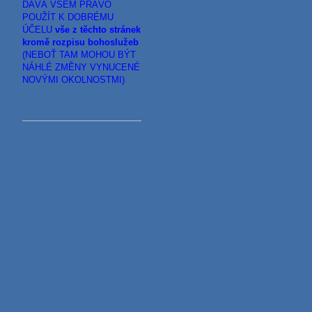
DÁVÁ VŠEM PRÁVO
POUŽÍT K DOBRÉMU
ÚČELU
vše z těchto stránek
kromě rozpisu bohoslužeb
(NEBOŤ TAM MOHOU BÝT
NÁHLÉ ZMĚNY VYNUCENÉ
NOVÝMI OKOLNOSTMI)