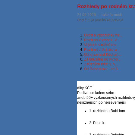
Rozhledy po rodném kraj
24.04.2026
-
naše farnosti
Bod č. 5 je letošní NOVINKA
1.
Úvod a vzpomínky na...
2.
Rozhled z vrcholu V...
3.
Vejdoch stručně a v...
4.
Rozhled z Vejdocha ...
5.
Od kříže nad Kochán...
6.
Z Harusáku od vrcho...
7.
Z různých míst N. V...
8.
Od Bohdalova - ze 3...
díky KČT
Podívat se kolem sebe
aneb 50+ vyzkoušených rozhledovýc
nejjižnějších po nejsevernější
1. rozhledna Babí lom
2. Pasník
3. rozhledna Babylón