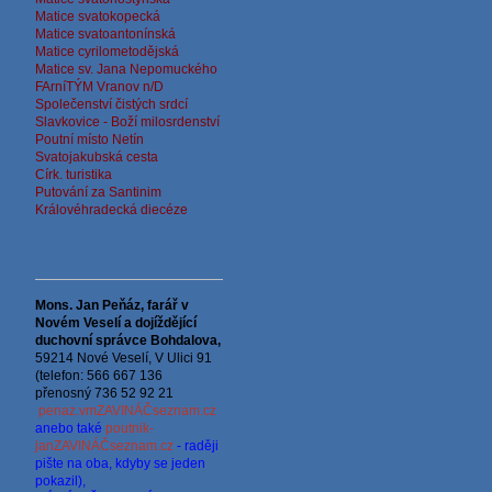
Matice svatokopecká
Matice svatoantonínská
Matice cyrilometodějská
Matice sv. Jana Nepomuckého
FArníTÝM Vranov n/D
Společenství čistých srdcí
Slavkovice - Boží milosrdenství
Poutní místo Netín
Svatojakubská cesta
Círk. turistika
Putování za Santinim
Královéhradecká diecéze
Mons. Jan Peňáz, farář v
Novém Veselí a dojíždějící
d
uchovní správce
Bohdalova,
59214 Nové Veselí, V Ulici 91
(telefon: 566 667 136
přenosný 736 52 92 21
penaz.vmZAVINÁČseznam.cz
anebo také
poutnik-
janZAVINÁČseznam.cz
- raději
pište na oba, kdyby se jeden
pokazil),