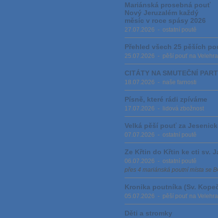
Mariánská prosebná pouť
Nový Jeruzalém každý
měsíc v roce spásy 2026
27.07.2026
-
ostatní poutě
Přehled všech 25 pěších pout
25.07.2026
-
pěší pouť na Velehr
CITÁTY NA SMUTEČNÍ PAR
18.07.2026
-
naše farnosti
Písně, které rádi zpíváme
17.07.2026
-
lidová zbožnost
Velká pěší pouť za Jesenic
07.07.2026
-
ostatní poutě
Ze Křtin do Křtin ke cti sv. 
06.07.2026
-
ostatní poutě
přes 4 mariánská poutní místa s
Kronika poutníka (Sv. Kopeče
05.07.2026
-
pěší pouť na Velehr
Děti a stromky