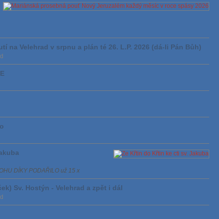
í na Velehrad v srpnu a plán té 26. L.P. 2026 (dá-li Pán Bůh)
ad
TE
ko
Jakuba
e BOHU DÍKY PODAŘILO už 15 x
k) Sv. Hostýn - Velehrad a zpět i dál
ad