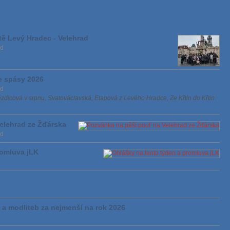
tě Levý Hradec - Velehrad
ad
e spásy 2026
ad
dicová v srpnu, Svatováclavská, Etapová z Levého Hradce, Ze Křtin do Křtin
elehrad ze Žďárska
ad
romluva jLK
 a modliteb za nejmenší na rok 2026