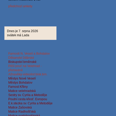
předchozí ankety
Dnes je 7. srpna 2026
svátek má Lada
Farnosti N. Veselí a Bohdalov
Děkanství žďárské
Biskup
ství brněnské
Pěší pouť na Velehrad -
přehledně
Ažnavěky-videolist bisk.brn.
Městys Nové Veselí
Městys Bohdalov
Farnost Křtiny
Matice velehradská
Sestry sv. Cyrila a Metoděje
Poutní cesta křesť. Evropou
E.k.stezka sv. Cyrila a
Metoděje
Matice Zašovská
Matice Radhošťská
Matice svatohostýnská