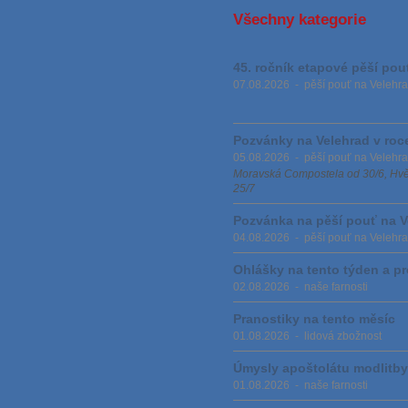
Všechny kategorie
45. ročník etapové pěší pou
07.08.2026
-
pěší pouť na Velehr
Pozvánky na Velehrad v roc
05.08.2026
-
pěší pouť na Velehr
Moravská Compostela od 30/6, Hvěz
25/7
Pozvánka na pěší pouť na V
04.08.2026
-
pěší pouť na Velehr
Ohlášky na tento týden a p
02.08.2026
-
naše farnosti
Pranostiky na tento měsíc
01.08.2026
-
lidová zbožnost
Úmysly apoštolátu modlitby
01.08.2026
-
naše farnosti