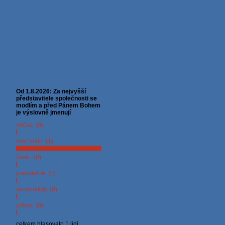
Od 1.8.2026: Za nejvyšší
představitele společnosti se
modlím a před Pánem Bohem
je výslovně jmenují
občas. (0)
dost málo. (1)
často. (0)
pravidelně. (0)
skoro nikdy. (0)
vůbec. (0)
celkem hlasovalo 1 lidí