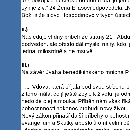
je z pokojíka na střeše do domu, dal je jeho
syn je živ." 24 Žena Eliášovi odpověděla: „
Boží a že slovo Hospodinovo v tvých ústec
II.)
Následuje vlídný příběh ze strany 21 - Abdu
podveden, ale přesto dál myslel na ty, kdo 
jednal milosrdně a ne mstivě.
III.)
Na závěr úvaha benediktinského mnicha P
" .... Vdova, která přijala pod svou střechu 
z toho mála, co jí ještě zbylo k životu, je o
nedojde olej a mouka. Příběh nám však říká 
pohostinnosti nakonec probudí nový život.
Nový zákon přináší další příběhy o pohost
evangelium a Skutky apoštolů o ní velmi pě