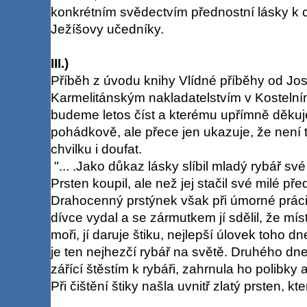
konkrétním svědectvím přednostní lásky k c
Ježíšovy učedníky.
III.)
Příběh z úvodu knihy Vlídné příběhy od Jo
Karmelitánským nakladatelstvím v Kostelním
budeme letos číst a kterému upřímně děkuj
pohádkově, ale přece jen ukazuje, že není t
chvilku i doufat.
"... .Jako důkaz lásky slíbil mladý rybář sv
Prsten koupil, ale než jej stačil své milé pře
Drahocenný prstýnek však při úmorné práci n
dívce vydal a se zármutkem jí sdělil, že místo
moři, jí daruje štiku, nejlepší úlovek toho dn
je ten nejhezčí rybář na světě. Druhého dn
zářící štěstím k rybáři, zahrnula ho polibky
Při čištění štiky našla uvnitř zlatý prsten, který 