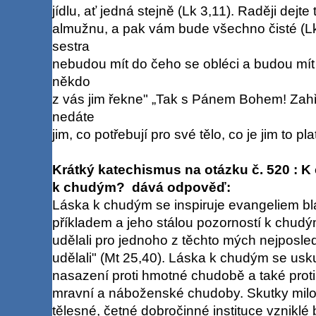
jídlu, ať jedná stejně (Lk 3,11). Raději dejte
almužnu, a pak vám bude všechno čisté (Lk
sestra
nebudou mít do čeho se obléci a budou mít
někdo
z vás jim řekne" „Tak s Pánem Bohem! Zahře
nedáte
jim, co potřebují pro své tělo, co je jim to pl
Krátký katechismus na otázku č. 520 : K
k chudým? dává odpověď:
Láska k chudým se inspiruje evangeliem bl
příkladem a jeho stálou pozorností k chudým.
udělali pro jednoho z těchto mých nejposled
udělali" (Mt 25,40). Láska k chudým se usk
nasazení proti hmotné chudobě a také proti
mravní a náboženské chudoby. Skutky milos
tělesné, četné dobročinné instituce vzniklé 