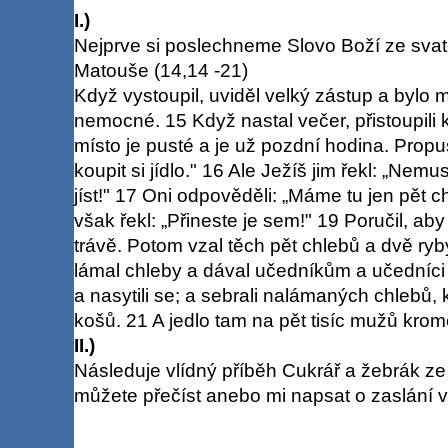
I.)
Nejprve si poslechneme Slovo Boží ze svat
Matouše (14,14 -21)
Když vystoupil, uviděl velký zástup a bylo mu 
nemocné. 15 Když nastal večer, přistoupili k
místo je pusté a je už pozdní hodina. Propu
koupit si jídlo." 16 Ale Ježíš jim řekl: „Nemu
jíst!" 17 Oni odpověděli: „Máme tu jen pět 
však řekl: „Přineste je sem!" 19 Poručil, ab
trávě. Potom vzal těch pět chlebů a dvě ryby
lámal chleby a dával učedníkům a učedníci z
a nasytili se; a sebrali nalámaných chlebů, 
košů. 21 A jedlo tam na pět tisíc mužů krom
II.)
Následuje vlídný příběh Cukrář a žebrák ze 
můžete přečíst anebo mi napsat o zaslání 