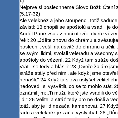
I.)
Nejprve si poslechneme Slovo Boží: Čtení 
(5,17-32)
Ale velekněz a jeho stoupenci, totiž saducej
závistí; 18 chopili se apoštolů a vsadili je
Anděl Páně však v noci otevřel dveře vězen
řekl: 20 „Jděte znovu do chrámu a zvěstujte 
poslechli, vešli na úsvitě do chrámu a učili.
se svými lidmi, svolali veleradu a všechny st
apoštoly do vězení. 22 Když tam stráže doš
Vrátili se tedy a hlásili: 23 „Dveře žaláře j
stráže stály před nimi, ale když jsme otevřel
nenašli." 24 Když ta slova uslyšel velitel c
nedovedli si vysvětlit, co se to mohlo stát. 
oznámil jim: „Ti muži, které jste vsadili do 
lid." 26 Velitel a stráž tedy pro ně došli a vedl
totiž, aby je lid nezačal kamenovat. 27 Když j
radu a velekněz je začal vyslýchat: 28 „Dů