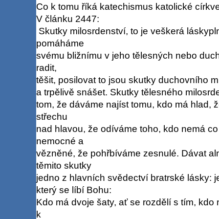
Co k tomu říká katechismus katolické církve
V článku 2447:
Skutky milosrdenství, to je veškerá láskypl
pomáháme
svému bližnímu v jeho tělesných nebo duch
radit,
těšit, posilovat to jsou skutky duchovního m
a trpělivě snášet. Skutky tělesného milosrde
tom, že dáváme najíst tomu, kdo má hlad, 
střechu
nad hlavou, že odíváme toho, kdo nemá co
nemocné a
vězněné, že pohřbíváme zesnulé. Dávat a
těmito skutky
jedno z hlavních svědectví bratrské lásky: j
který se líbí Bohu:
Kdo má dvoje šaty, ať se rozdělí s tím, kd
k