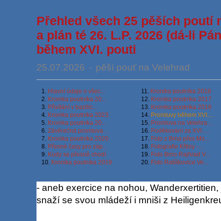
Přehled všech 25 pěších poutí 
a plán té 26. L.P. 2026 (dá-li P
během XVI. pouti
25.07.2026
-
pěší pouť na Velehrad
1.
Hlavní údaje o všec...
11.
Kronika poutníka 2018
2.
Kronika poutníka 20...
12.
Kronika poutníka 2017
3.
Přivítání v bazilic...
13.
Kronika poutníka 2016
4.
Kronika poutníka 2023
14.
Promluvy během XVI....
5.
Kronika poutníka 20...
15.
Promluva na Velehra...
6.
Závěrečná promluva ...
16.
Poděkování za XVI. ...
7.
Kronika poutníka 2020
17.
Foto z Brna přes Mo...
8.
Přesné časy pro záp...
18.
Fotografie Křtiny -...
9.
Kudy se přesně chodí
19.
Foto Brno Rajhrad V...
10.
Kronika poutníka 2019
20.
Foto Ratíškovice Ve...
- aneb exercice na nohou, Wanderxertitien, j
snaží se svou mládeží i mniši z Heiligenkre