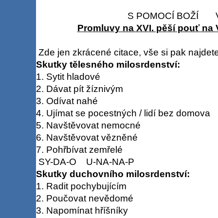
S POMOCÍ BOŽÍ VSS
Promluvy na XVI. pěší pouť na 
Zde jen zkrácené citace, vše si pak najde
Skutky tělesného milosrdenství:
1. Sytit hladové
2. Dávat pít žíznivým
3. Odívat nahé
4. Ujímat se pocestných / lidí bez domova
5. Navštěvovat nemocné
6. Navštěvovat vězněné
7. Pohřbívat zemřelé
SY-DA-O U-NA-NA-P
Skutky duchovního milosrdenství:
1. Radit pochybujícím
2. Poučovat nevědomé
3. Napomínat hříšníky