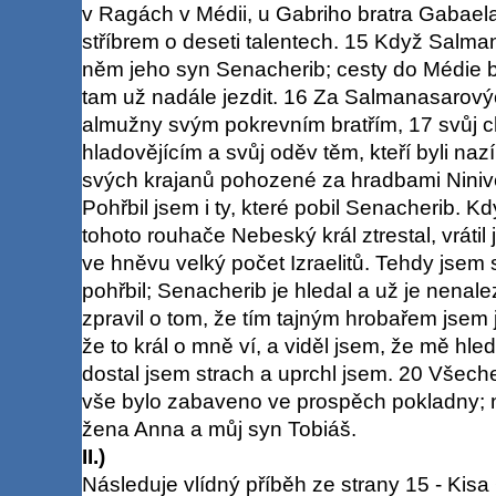
v Ragách v Médii, u Gabriho bratra Gabaela, 
stříbrem o deseti talentech. 15 Když Salma
něm jeho syn Senacherib; cesty do Médie 
tam už nadále jezdit. 16 Za Salmanasarový
almužny svým pokrevním bratřím, 17 svůj c
hladovějícím a svůj oděv těm, kteří byli nazí
svých krajanů pohozené za hradbami Ninive
Pohřbil jsem i ty, které pobil Senacherib. K
tohoto rouhače Nebeský král ztrestal, vrátil 
ve hněvu velký počet Izraelitů. Tehdy jsem se
pohřbil; Senacherib je hledal a už je nenale
zpravil o tom, že tím tajným hrobařem jsem
že to král o mně ví, a viděl jsem, že mě hled
dostal jsem strach a uprchl jsem. 20 Všech
vše bylo zabaveno ve prospěch pokladny; n
žena Anna a můj syn Tobiáš.
II.)
Následuje vlídný příběh ze strany 15 - Kis