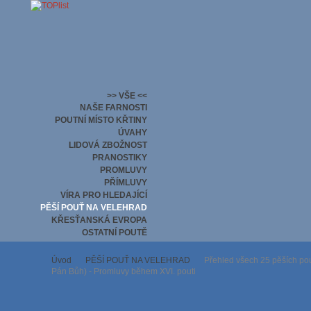
>> VŠE <<
NAŠE FARNOSTI
POUTNÍ MÍSTO KŘTINY
ÚVAHY
LIDOVÁ ZBOŽNOST
PRANOSTIKY
PROMLUVY
PŘÍMLUVY
VÍRA PRO HLEDAJÍCÍ
PĚŠÍ POUŤ NA VELEHRAD
KŘESŤANSKÁ EVROPA
OSTATNÍ POUTĚ
Úvod
PĚŠÍ POUŤ NA VELEHRAD
Přehled všech 25 pěších pout
Pán Bůh) - Promluvy během XVI. pouti