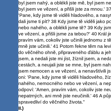
byl jsem nahý, a oblékli jste mě, byl jsem ne
byl jsem ve vězení, a přišli jste za mnou.' 3
'Pane, kdy jsme tě viděli hladového, a nasyt
dali jsme ti pít? 38 Kdy jsme tě viděli jako p
nebo nahého, a oblékli jsme tě? 39 Kdy js
ve vězení, a přišli jsme za tebou?' 40 Král 
pravím vám, cokoliv jste učinili jednomu z t
mně jste učinili.' 41 Potom řekne těm na levi
do věčného ohně, připraveného ďáblu a je
jsem, a nedali jste mi jíst, žíznil jsem, a neda
cestách, a neujali jste se mne, byl jsem nahý
jsem nemocen a ve vězení, a nenavštívili js
oni: 'Pane, kdy jsme tě viděli hladového, ž
nahého, nemocného nebo ve vězení, a nepos
odpoví: 'Amen, pravím vám, cokoliv jste neu
nepatrných, ani mně jste neučinili.' 46 A p
spravedliví do věčného života."
II.)