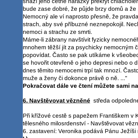
snaží jeho četné narážky překrýt chlácholen
bude zase dobré, že půjde brzy domů a že 
Nemocný ale ví naprosto přesně, že pravda 
strach, aby své příbuzné neznepokojil. Nec
nemoci a strachu ze smrti.
Máme-li zábrany navštívit fyzicky nemocné
mnohem těžší jít za psychicky nemocným č
popovídat. Často se pak utíkáme k všeob
se hovořit otevřeně o jeho depresi nebo o 
dnes těmito nemocemi trpí tak mnozí. Často
muže a ženy či dokonce právě o ně. ..."
Pokračovat dále ve čtení můžete sami na
6. Navštěvovat vězněné
středa odpoledne 
Při křížové cestě s papežem Františkem v K
tělesného milosrdenství - Navštěvovat vězn
6. zastavení: Veronika podává Pánu Ježíši