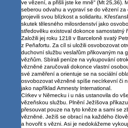
ve vězení, a přišli jste ke mně" (Mt 25,36). Má
seberou odvahu a vypraví se do vězení za
projevili svou blízkost a solidaritu. Křesťan
skutek tělesného milosrdenství jako osvobo
středověku existoval dokonce samostatný ř
Založili jej roku 1218 v Barceloně svatý P
z Peňafortu. Za cíl si uložili osvobozovat ot
duchovní službu veslařům přikovaným na g
vězňům. Sbírali peníze na vykupování otro
vězněné zaručovali dokonce vlastní osobou
své zaměření a orientuje se na sociální obl
osvobozovat vězněné spíše necírkevní či 
jako například Amnesty International.
Církev v Německu i u nás ustanovila do vš
vězeňskou službu. Plnění Ježíšova příkaz
přesouvat pouze na tyto kněze a sami se 
vězněné. Ježíš se obrací na každého člov
a hovořit s vězni. Asi je nedokážeme vykou