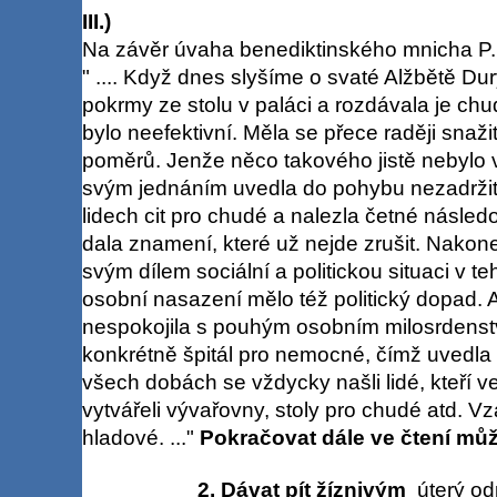
III.)
Na závěr úvaha benediktinského mnicha P
" .... Když dnes slyšíme o svaté Alžbětě Dur
pokrmy ze stolu v paláci a rozdávala je chu
bylo neefektivní. Měla se přece raději sna
poměrů. Jenže něco takového jistě nebylo v 
svým jednáním uvedla do pohybu nezadržite
lidech cit pro chudé a nalezla četné násle
dala znamení, které už nejde zrušit. Nakon
svým dílem sociální a politickou situaci v 
osobní nasazení mělo též politický dopad.
nespokojila s pouhým osobním milosrdenstvím
konkrétně špitál pro nemocné, čímž uvedla
všech dobách se vždycky našli lidé, kteří v
vytvářeli vývařovny, stoly pro chudé atd. Vz
hladové. ..."
Pokračovat dále ve čtení můž
2. Dávat pít žíznivým
úterý odp