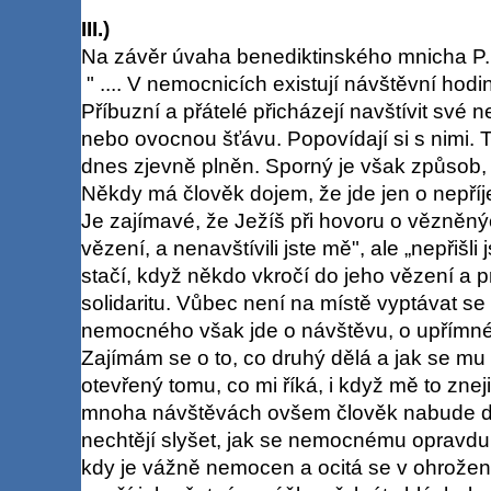
III.)
Na závěr úvaha benediktinského mnicha P
" .... V nemocnicích existují návštěvní hodi
Příbuzní a přátelé přicházejí navštívit své
nebo ovocnou šťávu. Popovídají si s nimi. 
dnes zjevně plněn. Sporný je však způsob,
Někdy má člověk dojem, že jde jen o nepří
Je zajímavé, že Ježíš při hovoru o vězněný
vězení, a nenavštívili jste mě", ale „nepřiš
stačí, když někdo vkročí do jeho vězení a p
solidaritu. Vůbec není na místě vyptávat s
nemocného však jde o návštěvu, o upřímné
Zajímám se o to, co druhý dělá a jak se mu
otevřený tomu, co mi říká, i když mě to znej
mnoha návštěvách ovšem člověk nabude do
nechtějí slyšet, jak se nemocnému opravdu
kdy je vážně nemocen a ocitá se v ohrožení