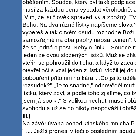
oběšením. Soudce, který byl také podplacen
musí za každou cenu vypadat věrohodně, a
„Vím, že jsi člověk spravedlivý a zbožný. 
Bohu. Na dva různé lístky napíšeme slova 'v
vybereš a tak o tvém osudu rozhodne Boží
samozřejmě na oba papíry napsal „vinen".
že se jedná o past. Nebylo úniku. Soudce mu
jeden ze dvou složených lístků. Muž se zhl
vteřin se pohroužil do ticha, a když to začal
otevřel oči a vzal jeden z lístků, vložil jej d
pobouření přítomní ho kárali: „Co jsi to uděla
rozsudek?" „Je to snadné," odpověděl muž, 
lístku, který zbyl, a podle toho zjistíme, co
jsem já spolkl." S velikou nechuti museli o
svobodu a už se ho nikdy neopovážili obtěžov
III.)
Na závěr úvaha benediktinského mnicha P
" .... Ježíš pronesl v řeči o posledním soudu