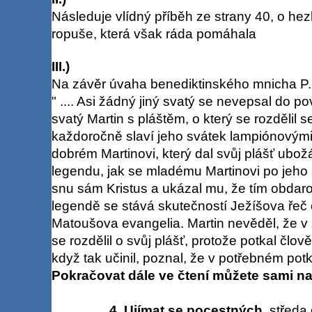
Následuje vlídný příběh ze strany 40, o hez
ropuše, která však ráda pomáhala
III.)
Na závěr úvaha benediktinského mnicha P
" .... Asi žádný jiný svatý se nevepsal do p
svatý Martin s pláštěm, o který se rozdělil
každoročně slaví jeho svátek lampiónovými 
dobrém Martinovi, který dal svůj plášť ubož
legendu, jak se mladému Martinovi po jeho 
snu sám Kristus a ukázal mu, že tím obdar
legendě se stává skutečností Ježíšova řeč
Matoušova evangelia. Martin nevěděl, že v 
se rozdělil o svůj plášť, protože potkal člov
když tak učinil, poznal, že v potřebném potka
Pokračovat dále ve čtení můžete sami na
4. Ujímat se pocestných
středa 