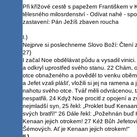
Při křížové cestě s papežem Františkem v K
tělesného milosrdenství - Odívat nahé - spo
zastavení: Pán Ježíš zbaven roucha
I.)
Nejprve si poslechneme Slovo Boží: Čtení z
27)
I začal Noe obdělávat půdu a vysadil vinici.
a odkryl uprostřed svého stanu. 22 Chám, o
otce obnaženého a pověděl to venku oběm
a Jefet vzali plášť, vložili si jej na ramena a
nahotu svého otce. Tvář měli odvrácenou, 
nespatřili. 24 Když Noe procitl z opojení a 
nejmladší syn, 25 řekl: „Proklet buď Kenaan
svých bratří!" 26 Dále řekl: „Požehnán buď
Kenaan jejich otrokem! 27 Kéž Bůh Jefetovi
Šémových. Ať je Kenaan jejich otrokem!"
II.)