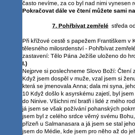
často nevíme, za co byl nad nimi vynesen ro
Pokračovat dále ve čtení můžete sami na
7. Pohřbívat zemřelé
středa od
Při křížové cestě s papežem Františkem v K
tělesného milosrdenství - Pohřbívat zemřelé
zastavení: Tělo Pána Ježíše uloženo do hr
I.)
Nejprve si poslechneme Slovo Boží: Čtení z
Když jsem dospěl v muže, vzal jsem si žen
která se jmenovala Anna; dala mi syna, je
10 Když došlo k asyrskému zajetí, byl jsem
do Ninive. Všichni mí bratři i lidé z mého r
já jsem se však požívání pohanských pokr
jsem byl z celého srdce věrný svému Bohu,
přízeň u Salmanasara a já jsem se stal je
jsem do Médie, kde jsem pro něho až do jeh