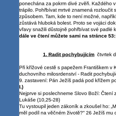
ponechána za pokrm divé zvěři. Každého vě
trápilo. Pohřbívat mrtvé znamená rozloučit 
způsobem. Tam, kde to není možné, napříkl
zůstává hluboká bolest. Proto se vojáci do
vřavy snažili důstojně pohřbívat své padlé 
dále ve čtení můžete sami na stránce 53:
1. Radit pochybujícím
čtvrtek d
Při křížové cestě s papežem Františkem v K
duchovního milosrdenství - Radit pochybují
9. zastavení: Pán Ježíš padá pod křížem po
I.)
Nejprve si poslechneme Slovo Boží: Čtení 
Lukáše (10,25-28)
Tu vystoupil jeden zákoník a zkoušel ho: „
měl podíl na věčném životě?" 26 Ježíš mu 