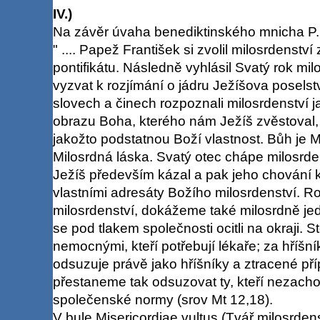
IV.)
Na závěr úvaha benediktinského mnicha P
" .... Papež František si zvolil milosrdenstv
pontifikátu. Následně vyhlásil Svatý rok mil
vyzvat k rozjímání o jádru Ježíšova posels
slovech a činech rozpoznali milosrdenství j
obrazu Boha, kterého nám Ježíš zvěstoval, d
jakožto podstatnou Boží vlastnost. Bůh je M
Milosrdná láska. Svatý otec chápe milosrden
Ježíš především kázal a pak jeho chování 
vlastními adresáty Božího milosrdenství. 
milosrdenství, dokážeme také milosrdně jedn
se pod tlakem společnosti ocitli na okraji. 
nemocnými, kteří potřebují lékaře; za hříšní
odsuzuje právě jako hříšníky a ztracené příp
přestaneme tak odsuzovat ty, kteří nezachov
společenské normy (srov Mt 12,18).
V bule Misericordiae vultus (Tvář milosrden