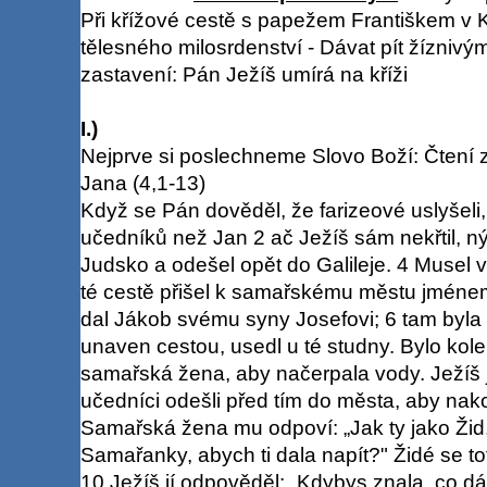
Při křížové cestě s papežem Františkem v K
tělesného milosrdenství - Dávat pít žíznivý
zastavení: Pán Ježíš umírá na kříži
I.)
Nejprve si poslechneme Slovo Boží: Čtení 
Jana (4,1-13)
Když se Pán dověděl, že farizeové uslyšeli, 
učedníků než Jan 2 ač Ježíš sám nekřtil, ný
Judsko a odešel opět do Galileje. 4 Musel 
té cestě přišel k samařskému městu jménem 
dal Jákob svému syny Josefovi; 6 tam byla
unaven cestou, usedl u té studny. Bylo kol
samařská žena, aby načerpala vody. Ježíš jí
učedníci odešli před tím do města, aby nakou
Samařská žena mu odpoví: „Jak ty jako Žid
Samařanky, abych ti dala napít?" Židé se to
10 Ježíš jí odpověděl: „Kdybys znala, co dáv