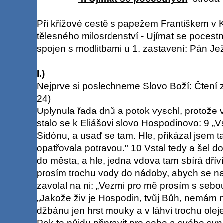
Při křížové cestě s papežem Františkem v K
tělesného milosrdenství - Ujímat se pocestn
spojen s modlitbami u 1. zastavení: Pán Ježí
I.)
Nejprve si poslechneme Slovo Boží: Čtení z
24)
Uplynula řada dnů a potok vyschl, protože v
stalo se k Eliášovi slovo Hospodinovo: 9 „Vs
Sidónu, a usaď se tam. Hle, přikázal jsem 
opatřovala potravou." 10 Vstal tedy a šel d
do města, a hle, jedna vdova tam sbírá dříví
prosím trochu vody do nádoby, abych se napi
zavolal na ni: „Vezmi pro mě prosím s sebo
„Jakože živ je Hospodin, tvůj Bůh, nemám
džbánu jen hrst mouky a v láhvi trochu oleje
Pak to půjdu připravit pro sebe a svého sy