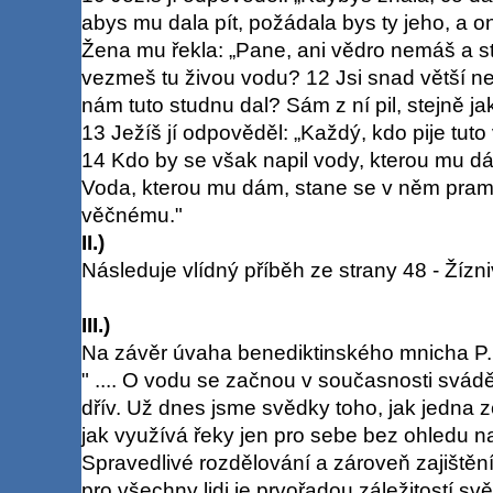
abys mu dala pít, požádala bys ty jeho, a on
Žena mu řekla: „Pane, ani vědro nemáš a s
vezmeš tu živou vodu? 12 Jsi snad větší ne
nám tuto studnu dal? Sám z ní pil, stejně ja
13 Ježíš jí odpověděl: „Každý, kdo pije tut
14 Kdo by se však napil vody, kterou mu dá
Voda, kterou mu dám, stane se v něm pram
věčnému."
II.)
Následuje vlídný příběh ze strany 48 - Žízn
III.)
Na závěr úvaha benediktinského mnicha P
" .... O vodu se začnou v současnosti svádě
dřív. Už dnes jsme svědky toho, jak jedna 
jak využívá řeky jen pro sebe bez ohledu n
Spravedlivé rozdělování a zároveň zajiště
pro všechny lidi je prvořadou záležitostí sv