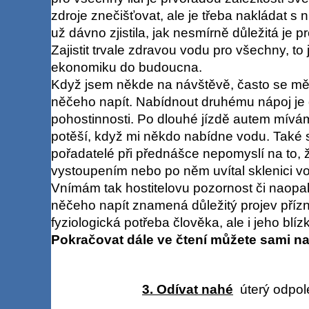
zdroje znečišťovat, ale je třeba nakládat s n
už dávno zjistila, jak nesmírně důležitá je 
Zajistit trvale zdravou vodu pro všechny, to j
ekonomiku do budoucna.
Když jsem někde na návštěvě, často se mě pt
něčeho napít. Nabídnout druhému nápoj je
pohostinnosti. Po dlouhé jízdě autem mívám
potěší, když mi někdo nabídne vodu. Také s
pořadatelé při přednášce nepomyslí na to, 
vystoupením nebo po něm uvítal sklenici vo
Vnímám tak hostitelovu pozornost či naopa
něčeho napít znamená důležitý projev příz
fyziologická potřeba člověka, ale i jeho blízk
Pokračovat dále ve čtení můžete sami na
3. Odívat nahé
úterý odpole