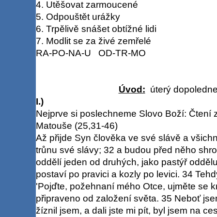
4. Utěšovat zarmoucené
5. Odpouštět urážky
6. Trpělivě snášet obtížné lidi
7. Modlit se za živé zemřelé
RA-PO-NA-U OD-TR-MO
Úvod:
úterý dopoledne 
I.)
Nejprve si poslechneme Slovo Boží: Čtení 
Matouše (25,31-46)
Až přijde Syn člověka ve své slávě a všichn
trůnu své slávy; 32 a budou před něho shr
oddělí jeden od druhých, jako pastýř odděl
postaví po pravici a kozly po levici. 34 Tehd
'Pojďte, požehnaní mého Otce, ujměte se kr
připraveno od založení světa. 35 Neboť jsem h
žíznil jsem, a dali jste mi pít, byl jsem na ce