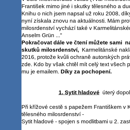
František mimo jiné i skutky tělesného a du
Knihu o nich jsem napsal už roku 2008, dík
nyní získala znovu na aktuálnosti. Mám pro
milosrdenství vychází také v Karmelitánském
Anselm Grün ..."
Pokračovat dále ve čtení můžete sami
n
skutků milosrdenství,
Karmelitánské nakl
2016, protože kvůli ochraně autorských prá
zde. Kdo by však chtěl mít celý text všech 
mu je emailem.
Díky za pochopení.
1. Sytit hladové
úterý dopol
Při křížové cestě s papežem Františkem v K
tělesného milosrdenství -
Sytit hladové - spojen s modlitbami u 2. zas