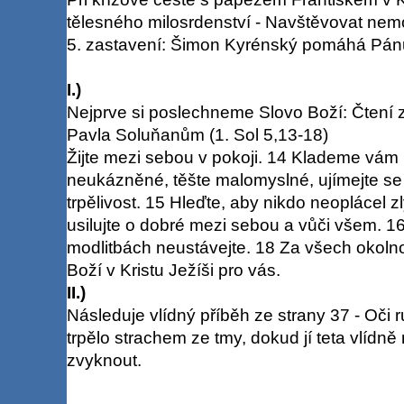
tělesného milosrdenství - Navštěvovat nem
5. zastavení: Šimon Kyrénský pomáhá Pánu 
I.)
Nejprve si poslechneme Slovo Boží: Čtení z 
Pavla Soluňanům (1. Sol 5,13-18)
Žijte mezi sebou v pokoji. 14 Klademe vám na
neukázněné, těšte malomyslné, ujímejte se
trpělivost. 15 Hleďte, aby nikdo neoplácel z
usilujte o dobré mezi sebou a vůči všem. 16
modlitbách neustávejte. 18 Za všech okolnos
Boží v Kristu Ježíši pro vás.
II.)
Následuje vlídný příběh ze strany 37 - Oči r
trpělo strachem ze tmy, dokud jí teta vlídně
zvyknout.