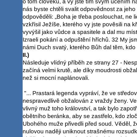
o tom člověku, a vy jste tím svým učením na
nás byste chtěli svalit odpovědnost za jeho
odpověděli: „Boha je třeba poslouchat, ne l
vzkřísil Ježíše, kterého vy jste pověsili na k
vyvýšil jako vůdce a spasitele a dal mu míst
Izraeli pokání a odpuštění hříchů. 32 My j
námi Duch svatý, kterého Bůh dal těm, kdo
II.)
Následuje vlídný příběh ze strany 27 - Nesp
začíná velmi krutě, ale díky moudrosti obža
než si mocní naplánovali.
"... Prastará legenda vypráví, že ve středo
nespravedlivě obžalován z vraždy ženy. Ve 
vlivný muž toho království, a tak bylo zapo
obětního beránka, aby se zastřelo, kdo zlo
Ubohého muže přivedli před soud. Věděl, ž
nulovou naději uniknout strašnému rozsudk