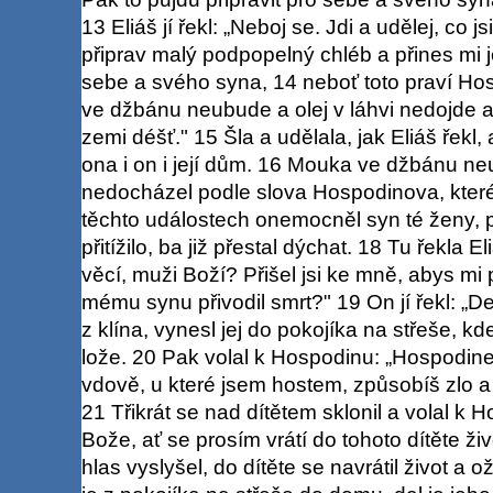
13 Eliáš jí řekl: „Neboj se. Jdi a udělej, co j
připrav malý podpopelný chléb a přines mi je
sebe a svého syna, 14 neboť toto praví Ho
ve džbánu neubude a olej v láhvi nedojde 
zemi déšť." 15 Šla a udělala, jak Eliáš řekl,
ona i on i její dům. 16 Mouka ve džbánu neu
nedocházel podle slova Hospodinova, které 
těchto událostech onemocněl syn té ženy,
přitížilo, ba již přestal dýchat. 18 Tu řekla E
věcí, muži Boží? Přišel jsi ke mně, abys m
mému synu přivodil smrt?" 19 On jí řekl: „De
z klína, vynesl jej do pokojíka na střeše, kd
lože. 20 Pak volal k Hospodinu: „Hospodine
vdově, u které jsem hostem, způsobíš zlo a 
21 Třikrát se nad dítětem sklonil a volal k
Bože, ať se prosím vrátí do tohoto dítěte ži
hlas vyslyšel, do dítěte se navrátil život a ož