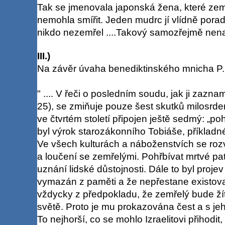
Tak se jmenovala japonská žena, které zem
nemohla smířit. Jeden mudrc jí vlídně porad
nikdo nezemřel ....Takový samozřejmě nenaš
III.)
Na závěr úvaha benediktinského mnicha P
" .... V řeči o posledním soudu, jak ji zazn
25), se zmiňuje pouze šest skutků milosrden
ve čtvrtém století připojen ještě sedmý: „p
byl výrok starozákonního Tobiáše, příklad
Ve všech kulturách a náboženstvích se rozv
a loučení se zemřelými. Pohřbívat mrtvé pat
uznání lidské důstojnosti. Dále to byl proje
vymazán z paměti a že nepřestane existovat
vždycky z předpokladu, že zemřelý bude ž
světě. Proto je mu prokazována čest a s jeh
To nejhorší, co se mohlo Izraelitovi přihodit,