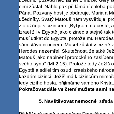
učedníci pozvou neznámého muže, který se 
nimi zůstal. Náhle pak při lámání chleba p
Pána. Pozvaný host je obdaruje. Maria a Ma
učedníky. Svatý Matouš nám vysvětluje, pr
ztotožňuje s cizincem: „Byl jsem na cestě, a 
Izrael žil v Egyptě jako cizinec a stejně tak t
musí utíkat do Egypta, protože mu Herodes 
sám stává cizincem. Musel zůstat v cizině z
Herodes nezemřel. Skutečnost, že také Ježíš
Matouš jako naplnění prorockého zaslíbení:
svého syna" (Mt 2,15). Protože tedy Ježíš o
Egyptě a sdílel tím osud izraelského národ
každém cizinci. Ježíš má k cizincům mimořá
tedy cizího hosta, přijímáme samého Krista. 
Pokračovat dále ve čtení můžete sami na
5. Navštěvovat nemocné
středa 
Při křížové cestě s papežem Františkem v K