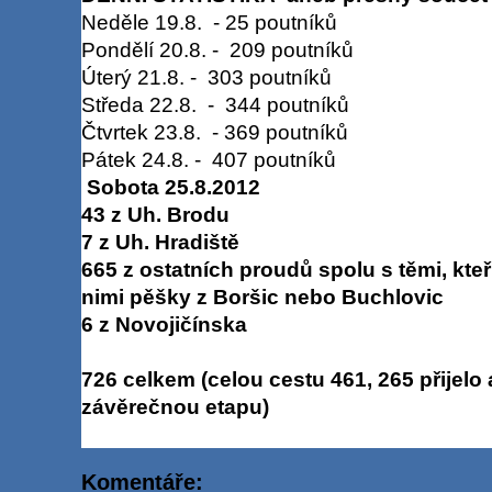
Neděle 19.8. - 25 poutníků
Pondělí 20.8. - 209 poutníků
Úterý 21.8. - 303 poutníků
Středa 22.8. - 344 poutníků
Čtvrtek 23.8. - 369 poutníků
Pátek 24.8. - 407 poutníků
Sobota 25.8.2012
43 z Uh. Brodu
7 z Uh. Hradiště
665 z ostatních proudů spolu s těmi, kteří
nimi pěšky z Boršic nebo Buchlovic
6 z Novojičínska
726 celkem (celou cestu 461, 265 přijelo
závěrečnou etapu)
Komentáře: