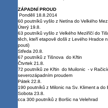
ZÁPADNÍ PROUD
Pondělí 18.8.2014
60 poutníků vyšlo z Netína do Velkého Mezi
Úterý 19.8.
63 poutníků vyšlo z Velkého Meziříčí do Ti
těch, kteří etapově došli z Levého Hradce n
pouti)
Středa 20.8.
67 poutníků z Tišnova do Křtin
Čtvrtek 21.8.
72 poutníků ze Křtin do Muilonic - v Račicíc
severozápadním proudem
Pátek 22.8.
190 poutníků z Milonic na Sv. Kliment a do 
Sobota 23.8.
cca 300 poutníků z Boršic na Velehrad