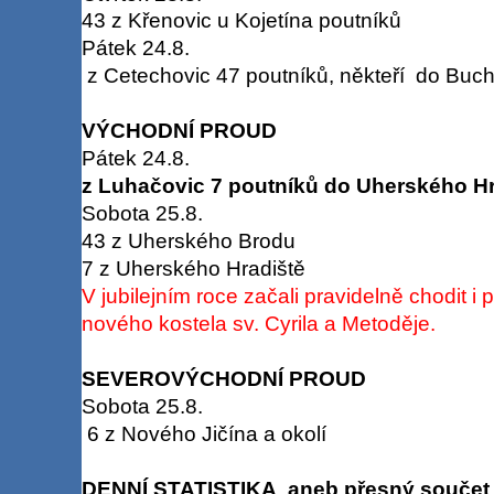
43 z Křenovic u Kojetína poutníků
Pátek 24.8.
z Cetechovic 47 poutníků, někteří do Buchl
VÝCHODNÍ PROUD
Pátek 24.8.
z Luhačovic 7 poutníků do Uherského Hr
Sobota 25.8.
43 z Uherského Brodu
7 z Uherského Hradiště
V jubilejním roce začali pravidelně chodit i
nového kostela sv. Cyrila a Metoděje.
SEVEROVÝCHODNÍ PROUD
Sobota 25.8.
6 z Nového Jičína a okolí
DENNÍ STATISTIKA aneb přesný součet 