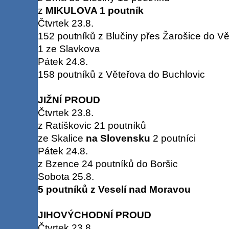
z
MIKULOVA 1 poutník
Čtvrtek 23.8.
152 poutníků z Blučiny přes Žarošice do V
1 ze Slavkova
Pátek 24.8.
158 poutníků z Věteřova do Buchlovic
JIŽNÍ PROUD
Čtvrtek 23.8.
z Ratíškovic 21 poutníků
ze Skalice
na Slovensku
2 poutníci
Pátek 24.8.
z Bzence 24 poutníků do Boršic
Sobota 25.8.
5 poutníků z Veselí nad Moravou
JIHOVÝCHODNÍ PROUD
Čtvrtek 23.8.