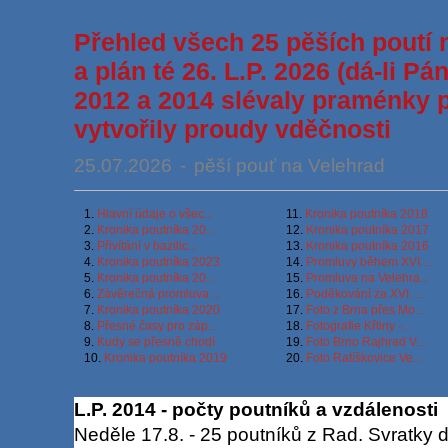
Přehled všech 25 pěších poutí 
a plán té 26. L.P. 2026 (dá-li Pá
2012 a 2014 slévaly praménky p
vytvořily proudy vděčnosti
25.07.2026
-
pěší pouť na Velehrad
1.
Hlavní údaje o všec...
11.
Kronika poutníka 2018
2.
Kronika poutníka 20...
12.
Kronika poutníka 2017
3.
Přivítání v bazilic...
13.
Kronika poutníka 2016
4.
Kronika poutníka 2023
14.
Promluvy během XVI....
5.
Kronika poutníka 20...
15.
Promluva na Velehra...
6.
Závěrečná promluva ...
16.
Poděkování za XVI. ...
7.
Kronika poutníka 2020
17.
Foto z Brna přes Mo...
8.
Přesné časy pro záp...
18.
Fotografie Křtiny -...
9.
Kudy se přesně chodí
19.
Foto Brno Rajhrad V...
10.
Kronika poutníka 2019
20.
Foto Ratíškovice Ve...
L.P. 2014 - počty poutníků a vzdálenosti
Neděle 17.8. - 25 poutníků z Rad. Svratky 