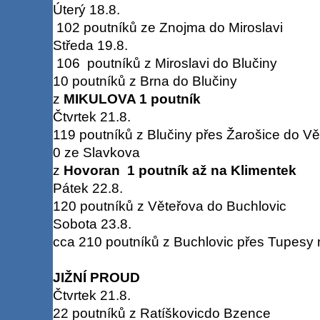
Úterý 18.8.
102 poutníků ze Znojma do Miroslavi
Středa 19.8.
106 poutníků z Miroslavi do Blučiny
10 poutníků z Brna do Blučiny
z
MIKULOVA 1 poutník
Čtvrtek 21.8.
119 poutníků z Blučiny přes Žarošice do Vě
0 ze Slavkova
z
Hovoran 1 poutník až na Klimentek
Pátek 22.8.
120 poutníků z Věteřova do Buchlovic
Sobota 23.8.
cca 210 poutníků z Buchlovic přes Tupesy 
JIŽNÍ PROUD
Čtvrtek 21.8.
22 poutníků z Ratíškovicdo Bzence