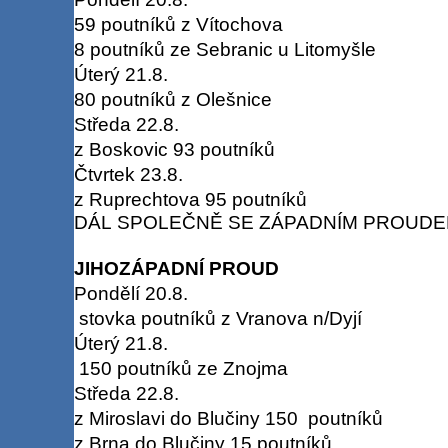
59 poutníků z Vítochova
8 poutníků ze Sebranic u Litomyšle
Úterý 21.8.
80 poutníků z Olešnice
Středa 22.8.
z Boskovic 93 poutníků
Čtvrtek 23.8.
z Ruprechtova 95 poutníků
DÁL SPOLEČNĚ SE ZÁPADNÍM PROUD
JIHOZÁPADNÍ PROUD
Pondělí 20.8.
stovka poutníků z Vranova n/Dyjí
Úterý 21.8.
150 poutníků ze Znojma
Středa 22.8.
z Miroslavi do Blučiny 150 poutníků
z Brna do Blučiny 15 poutníků