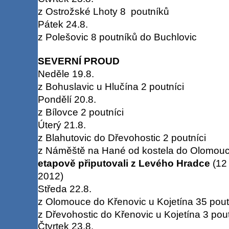
z Ostrožské Lhoty 8 poutníků
Pátek 24.8.
z Polešovic 8 poutníků do Buchlovic
SEVERNÍ PROUD
Neděle 19.8.
z Bohuslavic u Hlučína 2 poutníci
Pondělí 20.8.
z Bílovce 2 poutníci
Úterý 21.8.
z Blahutovic do Dřevohostic 2 poutníci
z Náměště na Hané od kostela do Olomou
etapově připutovali z Levého Hradce
(12 
2012)
Středa 22.8.
z Olomouce do Křenovic u Kojetína 35 pout
z Dřevohostic do Křenovic u Kojetína 3 pout
Čtvrtek 23.8.