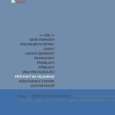
>> VŠE <<
NAŠE FARNOSTI
POUTNÍ MÍSTO KŘTINY
ÚVAHY
LIDOVÁ ZBOŽNOST
PRANOSTIKY
PROMLUVY
PŘÍMLUVY
VÍRA PRO HLEDAJÍCÍ
PĚŠÍ POUŤ NA VELEHRAD
KŘESŤANSKÁ EVROPA
OSTATNÍ POUTĚ
Úvod
PĚŠÍ POUŤ NA VELEHRAD
Přehled všech 25 pěších pout
Pán Bůh) - Jak se L.P. 2012 a 2014 slévaly praménky poutníků, aby v