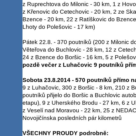
z Ruprechtova do Milonic - 30 km, 1 z Hovo
z Křenovic do Cetechovic - 20 km, 2 ze Sk
Bzence - 20 km, 22 z Ratíškovic do Bzence
Lhoty do Polešovic - 17 km)
Pátek 22.8. - 370 poutníků (200 z Milonic d
Věteřova do Buchlovic - 28 km, 12 z Cetech
24 z Bzence do Boršic - 16 km, 5 z Polešov
pozdě večer z Luhačovic 9 poutníků přím
Sobota 23.8.2014 - 570 poutníků přímo n
9 z Luhačovic, 300 z Boršic - 8 km, 210 z B
poutníků přijelo do Boršic a Buchlovic aut
etapu), 9 z Uherského Brodu - 27 km, 6 z U
z Veselí nad Moravou - 22 km, 25 z NEDA
Novojičínska posledních pár kilometrů
VŠECHNY PROUDY podrobně: