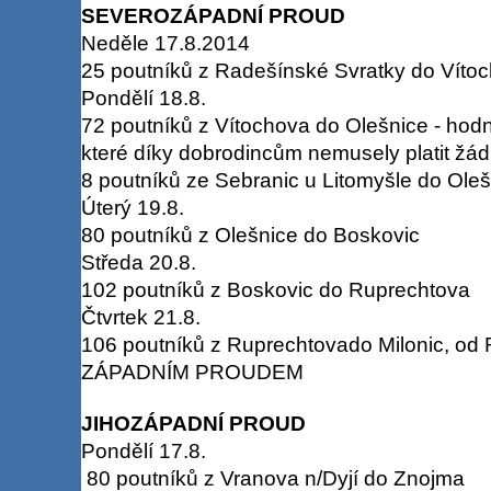
SEVEROZÁPADNÍ PROUD
Neděle 17.8.2014
25 poutníků z Radešínské Svratky do Víto
Pondělí 18.8.
72 poutníků z Vítochova do Olešnice - hodn
které díky dobrodincům nemusely platit žá
8 poutníků ze Sebranic u Litomyšle do Oleš
Úterý 19.8.
80 poutníků z Olešnice do Boskovic
Středa 20.8.
102 poutníků z Boskovic do Ruprechtova
Čtvrtek 21.8.
106 poutníků z Ruprechtovado Milonic, 
ZÁPADNÍM PROUDEM
JIHOZÁPADNÍ PROUD
Pondělí 17.8.
80 poutníků z Vranova n/Dyjí do Znojma