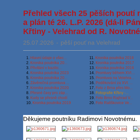
Přehled všech 25 pěších poutí 
a plán té 26. L.P. 2026 (dá-li Pá
Křtiny - Velehrad od R. Novotn
25.07.2026
-
pěší pouť na Velehrad
1.
Hlavní údaje o všec...
11.
Kronika poutníka 2018
2.
Kronika poutníka 20...
12.
Kronika poutníka 2017
3.
Přivítání v bazilic...
13.
Kronika poutníka 2016
4.
Kronika poutníka 2023
14.
Promluvy během XVI....
5.
Kronika poutníka 20...
15.
Promluva na Velehra...
6.
Závěrečná promluva ...
16.
Poděkování za XVI. ...
7.
Kronika poutníka 2020
17.
Foto z Brna přes Mo...
8.
Přesné časy pro záp...
18.
Fotografie Křtiny -...
9.
Kudy se přesně chodí
19.
Foto Brno Rajhrad V...
10.
Kronika poutníka 2019
20.
Foto Ratíškovice Ve...
Děkujeme poutníku Radimovi Novotnému.