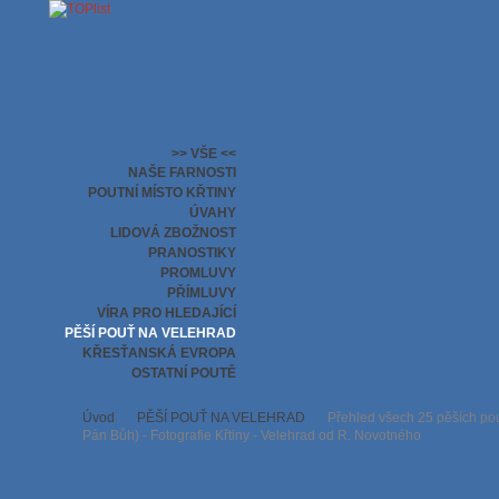
>> VŠE <<
NAŠE FARNOSTI
POUTNÍ MÍSTO KŘTINY
ÚVAHY
LIDOVÁ ZBOŽNOST
PRANOSTIKY
PROMLUVY
PŘÍMLUVY
VÍRA PRO HLEDAJÍCÍ
PĚŠÍ POUŤ NA VELEHRAD
KŘESŤANSKÁ EVROPA
OSTATNÍ POUTĚ
Úvod
PĚŠÍ POUŤ NA VELEHRAD
Přehled všech 25 pěších pout
Pán Bůh) - Fotografie Křtiny - Velehrad od R. Novotného