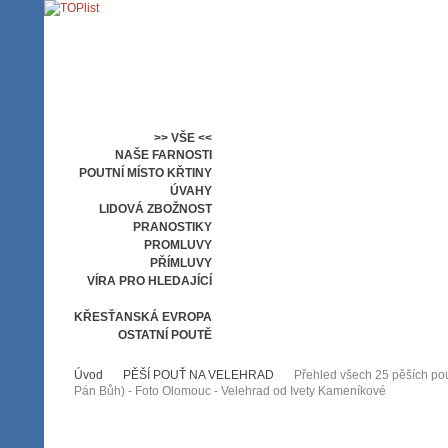
>> VŠE <<
NAŠE FARNOSTI
POUTNÍ MÍSTO KŘTINY
ÚVAHY
LIDOVÁ ZBOŽNOST
PRANOSTIKY
PROMLUVY
PŘÍMLUVY
VÍRA PRO HLEDAJÍCÍ
PĚŠÍ POUŤ NA VELEHRAD
KŘESŤANSKÁ EVROPA
OSTATNÍ POUTĚ
Úvod
PĚŠÍ POUŤ NA VELEHRAD
Přehled všech 25 pěších pout
Pán Bůh) - Foto Olomouc - Velehrad od Ivety Kameníkové