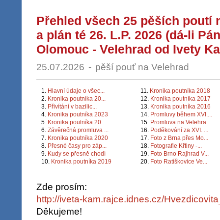
Přehled všech 25 pěších poutí 
a plán té 26. L.P. 2026 (dá-li Pá
Olomouc - Velehrad od Ivety K
25.07.2026
-
pěší pouť na Velehrad
1.
Hlavní údaje o všec...
11.
Kronika poutníka 2018
2.
Kronika poutníka 20...
12.
Kronika poutníka 2017
3.
Přivítání v bazilic...
13.
Kronika poutníka 2016
4.
Kronika poutníka 2023
14.
Promluvy během XVI....
5.
Kronika poutníka 20...
15.
Promluva na Velehra...
6.
Závěrečná promluva ...
16.
Poděkování za XVI. ...
7.
Kronika poutníka 2020
17.
Foto z Brna přes Mo...
8.
Přesné časy pro záp...
18.
Fotografie Křtiny -...
9.
Kudy se přesně chodí
19.
Foto Brno Rajhrad V...
10.
Kronika poutníka 2019
20.
Foto Ratíškovice Ve...
Zde prosím:
http://iveta-kam.rajce.idnes.cz/Hvezdicov
Děkujeme!