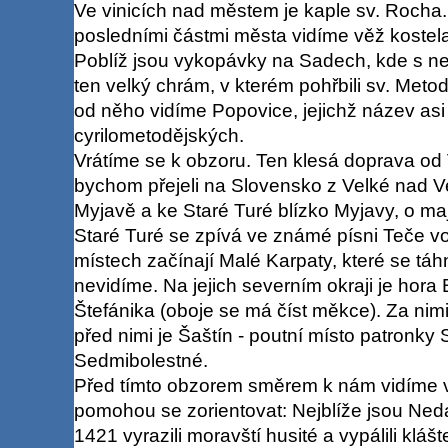
Ve vinicích nad městem je kaple sv. Rocha
posledními částmi města vidíme věž kostela
Poblíž jsou vykopávky na Sadech, kde s ne
ten velký chrám, v kterém pohřbili sv. Met
od něho vidíme Popovice, jejichž název asi 
cyrilometodějských.
Vrátíme se k obzoru. Ten klesá doprava od 
bychom přejeli na Slovensko z Velké nad Ve
Myjavě a ke Staré Turé blízko Myjavy, o mají
Staré Turé se zpívá ve známé písni Teče v
místech začínají Malé Karpaty, které se táhn
nevidíme. Na jejich severním okraji je hora
Štefánika (oboje se má číst měkce). Za nimi
před nimi je Šaštín - poutní místo patronk
Sedmibolestné.
Před tímto obzorem směrem k nám vidíme v
pomohou se zorientovat: Nejblíže jsou Ned
1421 vyrazili moravští husité a vypálili klášt