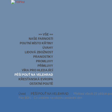
>> VŠE <<
NAŠE FARNOSTI
POUTNÍ MÍSTO KŘTINY
ÚVAHY
LIDOVÁ ZBOŽNOST
PRANOSTIKY
PROMLUVY
PŘÍMLUVY
VÍRA PRO HLEDAJÍCÍ
PĚŠÍ POUŤ NA VELEHRAD
KŘESŤANSKÁ EVROPA
OSTATNÍ POUTĚ
Úvod
PĚŠÍ POUŤ NA VELEHRAD
Přehled všech 25 pěších pout
Pán Bůh) - Co uvidíme na obzoru poslední den