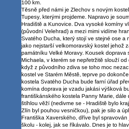
100 km.
Těsně před námi je Zlechov s novým kostel
Tupesy, kterými projdeme. Napravo je soum
Hradiště a Kunovice. Dva vysoké komíny v
(původní Velehrad) a mezi mimi vidíme hra
Svatého Ducha, který stojí ve stejné ose a
jako nejstarší velkomoravský kostel jehož 
památníku Velké Moravy. Kousek doprava s
Michaela, v kterém se nepřetržitě slouží od 
když z původního zdiva se toho moc nezacho
kostel ve Starém Městě, teprve po dokonč
kostela Svatého Ducha bude farní úřad př
komína doprava je vzadu jakási výšková bu
františkánského kostela Panny Marie, dále
štíhlou věží (nedivme se - Hradiště bylo k
Zlín byl pouhou vesničkou), pak je silo a úp
Františka Xaverského, dříve byl spravován j
školu - kolej, jak se říkávalo. Dnes je to hla