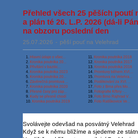
Přehled všech 25 pěších poutí 
a plán té 26. L.P. 2026 (dá-li P
na obzoru poslední den
25.07.2026
-
pěší pouť na Velehrad
1.
Hlavní údaje o všec...
11.
Kronika poutníka 2018
2.
Kronika poutníka 20...
12.
Kronika poutníka 2017
3.
Přivítání v bazilic...
13.
Kronika poutníka 2016
4.
Kronika poutníka 2023
14.
Promluvy během XVI....
5.
Kronika poutníka 20...
15.
Promluva na Velehra...
6.
Závěrečná promluva ...
16.
Poděkování za XVI. ...
7.
Kronika poutníka 2020
17.
Foto z Brna přes Mo...
8.
Přesné časy pro záp...
18.
Fotografie Křtiny -...
9.
Kudy se přesně chodí
19.
Foto Brno Rajhrad V...
10.
Kronika poutníka 2019
20.
Foto Ratíškovice Ve...
Svolávejte odevšad na posvátný Velehrad
Když se k němu blížíme a sjedeme ze státní