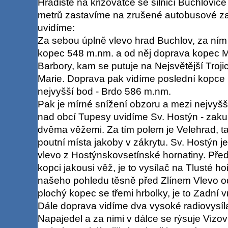
Hradiště na křižovatce se silnicí Buchlovice
metrů zastavíme na zrušené autobusové z
uvidíme:
Za sebou úplně vlevo hrad Buchlov, za ním 
kopec 548 m.nm. a od něj doprava kopec Mo
Barbory, kam se putuje na Nejsvětější Troj
Marie. Doprava pak vidíme poslední kopce Ch
nejvyšší bod - Brdo 586 m.nm.
Pak je mírné snížení obzoru a mezi nejvyšš
nad obcí Tupesy uvidíme Sv. Hostýn - zaku
dvěma věžemi. Za tím polem je Velehrad, ta
poutní místa jakoby v zákrytu. Sv. Hostýn 
vlevo z Hostýnskovsetínské hornatiny. Pře
kopci jakousi věž, je to vysílač na Tlusté ho
našeho pohledu těsně před Zlínem Vlevo od
plochý kopec se třemi hrbolky, je to Zadní v
Dále doprava vidíme dva vysoké radiovysíl
Napajedel a za nimi v dálce se rýsuje Vizov