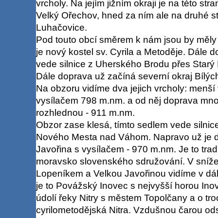
vrcholy. Na jejím jižním okraji je na této str
Velký Ořechov, hned za ním ale na druhé st
Luhačovice.
Pod touto obcí směrem k nám jsou by měly 
je nový kostel sv. Cyrila a Metoděje. Dále 
vede silnice z Uherského Brodu přes Starý
Dále doprava už začíná severní okraj Bílýc
Na obzoru vidíme dva jejich vrcholy: menší 
vysílačem 798 m.nm. a od něj doprava mno
rozhlednou - 911 m.nm.
Obzor zase klesá, tímto sedlem vede silnice
Nového Mesta nad Váhom. Napravo už je da
Javořina s vysílačem - 970 m.nm. Je to trad
moravsko slovenského sdružování. V sníž
Lopeníkem a Velkou Javořinou vidíme v dál
je to Povážský Inovec s nejvyšší horou Ino
údolí řeky Nitry s městem Topolčany a o troc
cyrilometodějská Nitra. Vzdušnou čarou odsu