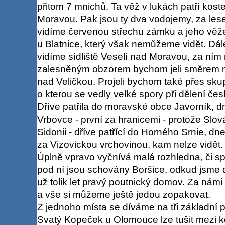
přitom 7 mnichů. Ta věž v lukách patří kost
Moravou. Pak jsou ty dva vodojemy, za le
vidíme červenou střechu zámku a jeho věže
u Blatnice, který však nemůžeme vidět. Dá
vidíme sídliště Veselí nad Moravou, za ním 
zalesněným obzorem bychom jeli směrem n
nad Veličkou. Projeli bychom také přes sk
o kterou se vedly velké spory při dělení če
Dříve patřila do moravské obce Javorník, dn
Vrbovce - první za hranicemi - protože Slov
Sidonii - dříve patřící do Horného Srnie, dn
za Vizovickou vrchovinou, kam nelze vidět.
Úplně vpravo vyčnívá malá rozhledna, či s
pod ní jsou schovány Boršice, odkud jsme 
už tolik let pravý poutnický domov. Za námi 
a vše si můžeme ještě jedou zopakovat.
Z jednoho místa se díváme na tři základní 
Svatý Kopeček u Olomouce lze tušit mezi 