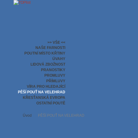
>> VŠE <<
NAŠE FARNOSTI
POUTNÍ MÍSTO KŘTINY
ÚVAHY
LIDOVÁ ZBOŽNOST
PRANOSTIKY
PROMLUVY
PŘÍMLUVY
VÍRA PRO HLEDAJÍCÍ
PĚŠÍ POUŤ NA VELEHRAD
KŘESŤANSKÁ EVROPA
OSTATNÍ POUTĚ
Úvod
PĚŠÍ POUŤ NA VELEHRAD