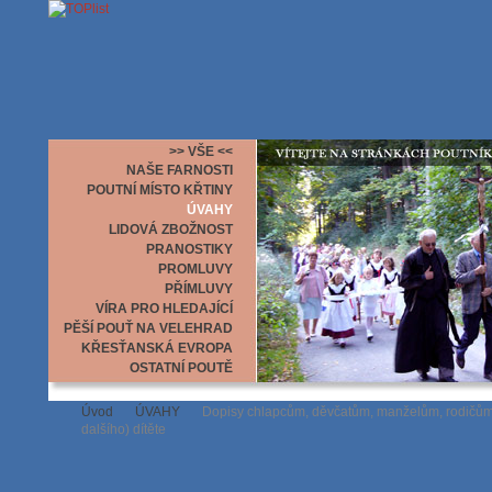
>> VŠE <<
NAŠE FARNOSTI
POUTNÍ MÍSTO KŘTINY
ÚVAHY
LIDOVÁ ZBOŽNOST
PRANOSTIKY
PROMLUVY
PŘÍMLUVY
VÍRA PRO HLEDAJÍCÍ
PĚŠÍ POUŤ NA VELEHRAD
KŘESŤANSKÁ EVROPA
OSTATNÍ POUTĚ
Úvod
ÚVAHY
Dopisy chlapcům, děvčatům, manželům, rodičům 
dalšího) dítěte