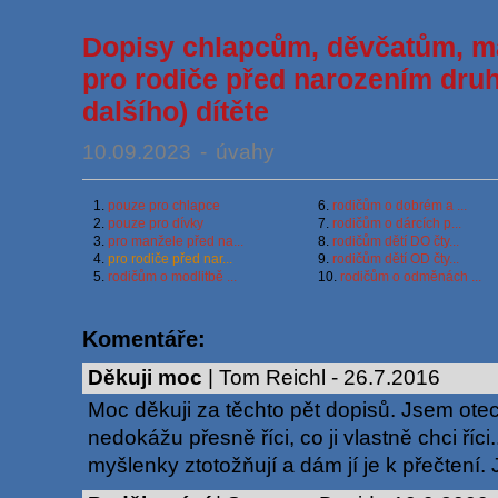
Dopisy chlapcům, děvčatům, m
pro rodiče před narozením dru
dalšího) dítěte
10.09.2023
-
úvahy
1.
pouze pro chlapce
6.
rodičům o dobrém a ...
2.
pouze pro dívky
7.
rodičům o dárcích p...
3.
pro manžele před na...
8.
rodičům dětí DO čty...
4.
pro rodiče před nar...
9.
rodičům dětí OD čty...
5.
rodičům o modlitbě ...
10.
rodičům o odměnách ...
Milí rodiče,
Komentáře:
Děkuji moc
|
Tom Reichl
-
26.7.2016
pro vašeho nejstaršího nastává jeden z ch
Moc děkuji za těchto pět dopisů. Jsem otec 
životě; narodí se mu první sourozenec a on
nedokážu přesně říci, co ji vlastně chci říci
vyrovnat. I když je ještě maličký, zpozoruj
myšlenky ztotožňují a dám jí je k přečtení. 
svou péči jenom jemu a to pro něho bude ve