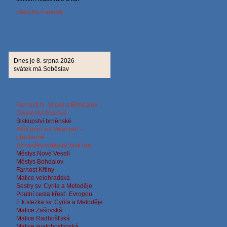
předchozí ankety
Dnes je 8. srpna 2026
svátek má Soběslav
Farnosti N. Veselí a Bohdalov
Děkanství žďárské
Biskup
ství brněnské
Pěší pouť na Velehrad -
přehledně
Ažnavěky-videolist bisk.brn.
Městys Nové Veselí
Městys Bohdalov
Farnost Křtiny
Matice velehradská
Sestry sv. Cyrila a Metoděje
Poutní cesta křesť. Evropou
E.k.stezka sv. Cyrila a
Metoděje
Matice Zašovská
Matice Radhošťská
Matice svatohostýnská