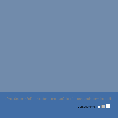
m, děvčatům, manželům, rodičům - pro manžele před narozením prvního dítěte
velikost textu: