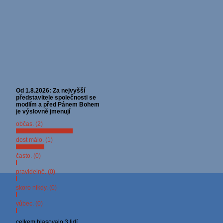
Od 1.8.2026: Za nejvyšší
představitele společnosti se
modlím a před Pánem Bohem
je výslovně jmenují
občas. (2)
dost málo. (1)
často. (0)
pravidelně. (0)
skoro nikdy. (0)
vůbec. (0)
celkem hlasovalo 3 lidí