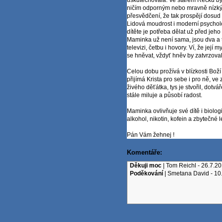
ničím odporným nebo mravně nízkým.
přesvědčení, že tak prospějí dosud 
Lidová moudrost i moderní psycholog
dítěte je potřeba dělat už před jeh
Maminka už není sama, jsou dva a tu
televizi, četbu i hovory. Ví, že její 
se hněvat, vždyť hněv by zatvrzoval i
Celou dobu prožívá v blízkosti Boží a
přijímá Krista pro sebe i pro ně, ve
živého děťátka, tys je stvořil, dotv
stále miluje a působí radost.
Maminka ovlivňuje své dítě i biologi
alkohol, nikotin, kofein a zbytečné l
Pán Vám žehnej !
Komentáře:
Děkuji moc
|
Tom Reichl
-
26.7.2
Poděkování
|
Smetana David
-
10