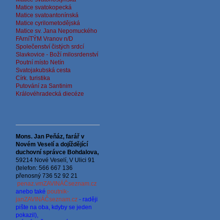
Matice svatokopecká
Matice svatoantonínská
Matice cyrilometodějská
Matice sv. Jana Nepomuckého
FArníTÝM Vranov n/D
Společenství čistých srdcí
Slavkovice - Boží milosrdenství
Poutní místo Netín
Svatojakubská cesta
Círk. turistika
Putování za Santinim
Královéhradecká diecéze
Mons. Jan Peňáz, farář v
Novém Veselí a dojíždějící
d
uchovní správce
Bohdalova,
59214 Nové Veselí, V Ulici 91
(telefon: 566 667 136
přenosný 736 52 92 21
penaz.vmZAVINÁČseznam.cz
anebo také
poutnik-
janZAVINÁČseznam.cz
- raději
pište na oba, kdyby se jeden
pokazil),