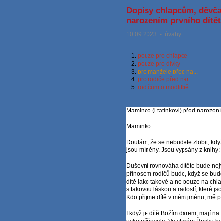
Dopisy chlapcům, děvča
narozením prvního dítět
10.09.2023
-
úvahy
1.
pouze pro chlapce
2.
pouze pro dívky
3.
pro manžele před na...
4.
pro rodiče před nar...
5.
rodičům o modlitbě ...
Mamince (i tatínkovi) před narozen
Maminko
Doufám, že se nebudete zlobit, kdy
jsou míněny. Jsou vypsány z knihy:
Duševní rovnováha dítěte bude nejv
přínosem rodičů bude, když se budou
dítě jako takové a ne pouze na chl
s takovou láskou a radostí, které js
Kdo přijme dítě v mém jménu, mě při
I když je dítě Božím darem, mají na 
uskutečňovala. Ve starém Řecku by