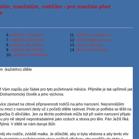
tům, manželům, rodičům - pro manžele před
e
6.
rodičům o dobrém a ...
11.
rodičům o svědomí a...
7.
rodičům o dárcích p...
12.
všem mladým o sexu
8.
rodičům dětí DO čty...
13.
všem o věrnosti
9.
rodičům dětí OD čty...
14.
všem o pravé lásce
10.
rodičům o odměnách ...
ím (každého) dítěte
ž Vám napíšu pár řádek pro tyto požehnané měsíce. Přijměte je tak upřímně jak
 Disharmonický člověk a jeho výchova.
íce záviset na citové připravenosti rodičů na jeho narození. Nejcennějším
 moci z narození (tedy už z početí) dítěte radovat. Proto je potřeba se těšit na
apečka či děvčátko. Jen za těchto podmínek může být při svém narození přijato
ou pro ně stejně nepostradatelné jako vzduch a strava pro tělo. Pán Ježíš říká:
jímá. V dítěti se nám daruje Bůh.
něj vliv rodiče, zvláště matka. Je důležité, aby si byla vědoma a aby tento vliv
ly maminky v požehnaném stavu pečlivě střeženy, aby nepřišly do styku s