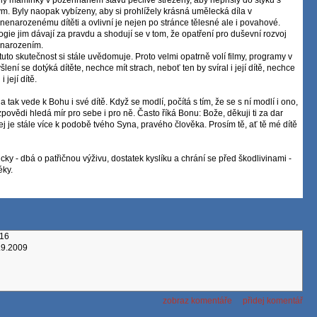
 Byly naopak vybízeny, aby si prohlížely krásná umělecká díla v
nenarozenému dítěti a ovlivní je nejen po stránce tělesné ale i povahové.
ie jim dávají za pravdu a shodují se v tom, že opatření pro duševní rozvoj
o narozením.
to skutečnost si stále uvědomuje. Proto velmi opatrně volí filmy, programy v
myšlení se dotýká dítěte, nechce mít strach, neboť ten by svíral i její dítě, nechce
 její dítě.
 tak vede k Bohu i své dítě. Když se modlí, počítá s tím, že se s ní modlí i ono,
 zpovědi hledá mír pro sebe i pro ně. Často říká Bonu: Bože, děkuji ti za dar
ářej je stále více k podobě tvého Syna, pravého člověka. Prosím tě, ať tě mé dítě
cky - dbá o patřičnou výživu, dostatek kyslíku a chrání se před škodlivinami -
éky.
016
.9.2009
zobraz komentáře
přidej komentář