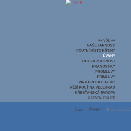
>> VŠE <<
NAŠE FARNOSTI
POUTNÍ MÍSTO KŘTINY
ÚVAHY
LIDOVÁ ZBOŽNOST
PRANOSTIKY
PROMLUVY
PŘÍMLUVY
VÍRA PRO HLEDAJÍCÍ
PĚŠÍ POUŤ NA VELEHRAD
KŘESŤANSKÁ EVROPA
OSTATNÍ POUTĚ
Úvod
ÚVAHY
Dopisy chlapců