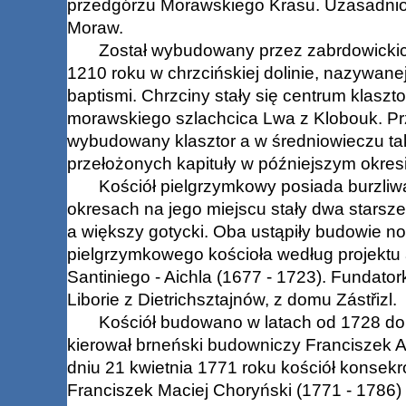
przedgórzu Morawskiego Krasu. Uzasadnio
Moraw.
Został wybudowany przez zabrdowickich
1210 roku w chrzcińskiej dolinie, nazywanej 
baptismi. Chrzciny stały się centrum klaszt
morawskiego szlachcica Lwa z Klobouk. Prz
wybudowany klasztor a w średniowieczu ta
przełożonych kapituły w późniejszym okre
Kościół pielgrzymkowy posiada burzliwą 
okresach na jego miejscu stały dwa starsze
a większy gotycki. Oba ustąpiły budowie
pielgrzymkowego kościoła według projektu 
Santiniego - Aichla (1677 - 1723). Fundato
Liborie z Dietrichsztajnów, z domu Zástřizl.
Kościół budowano w latach od 1728 do 
kierował brneński budowniczy Franciszek An
dniu 21 kwietnia 1771 roku kościół konsek
Franciszek Maciej Choryński (1771 - 1786) 