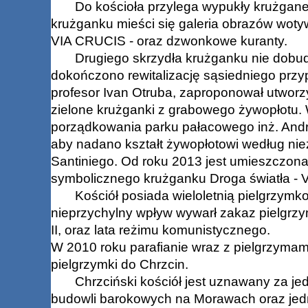
Do kościoła przylega wypukły krużganek 
krużganku mieści się galeria obrazów wot
VIA CRUCIS - oraz dzwonkowe kuranty.
Drugiego skrzydła krużganku nie dobudo
dokończono rewitalizację sąsiedniego przy
profesor Ivan Otruba, zaproponował utworzyć
zielone krużganki z grabowego żywopłotu. 
porządkowania parku pałacowego inż. And
aby nadano kształt żywopłotowi według nie
Santiniego. Od roku 2013 jest umieszczon
symbolicznego krużganku Droga światła - V
Kościół posiada wieloletnią pielgrzymkow
nieprzychylny wpływ wywarł zakaz pielgrz
II, oraz lata reżimu komunistycznego.
W 2010 roku parafianie wraz z pielgrzymam
pielgrzymki do Chrzcin.
Chrzciński kościół jest uznawany za jedn
budowli barokowych na Morawach oraz jedn