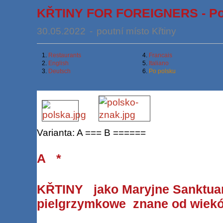
KŘTINY FOR FOREIGNERS - Po
30.05.2022
-
poutní místo Křtiny
1.
Restaurants
4.
Francais
2.
English
5.
Italiano
3.
Deutsch
6.
Po polsku
Varianta: A === B ======
A *
KŘTINY
jako Maryjne Sanktu
pielgrzymkowe znane od wiek