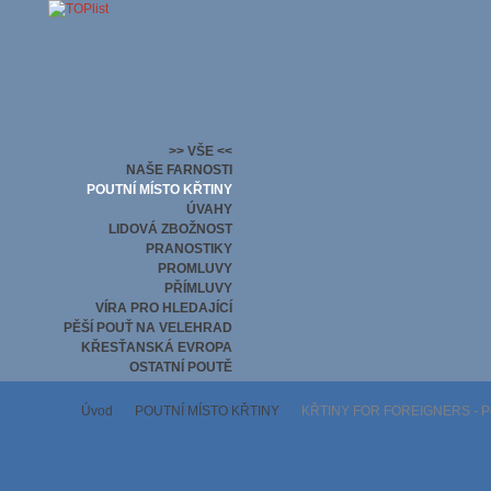
>> VŠE <<
NAŠE FARNOSTI
POUTNÍ MÍSTO KŘTINY
ÚVAHY
LIDOVÁ ZBOŽNOST
PRANOSTIKY
PROMLUVY
PŘÍMLUVY
VÍRA PRO HLEDAJÍCÍ
PĚŠÍ POUŤ NA VELEHRAD
KŘESŤANSKÁ EVROPA
OSTATNÍ POUTĚ
Úvod
POUTNÍ MÍSTO KŘTINY
KŘTINY FOR FOREIGNERS - Po