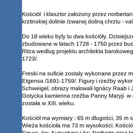
Kościół i klasztor założony przez norberta
krztinskiej dolinie /zwanej doliną chrztu - val
Do 18 wieku byly tu dwa kościóły. Dzisiejs
zbudowane w latach 1728 - 1750 przez bud
Ritza wedlug projektu architekta barokoweg
1723/.
Freski na suficie zostaly wykonane przez 
Etgensa /1691-1759/. Figury i rzeźby wykon
Schweigel, obrazy malowali Ignácy Raab i J
Gotycka kamienna rzeźba Panny Maryji w
została w XIII. wieku.
Kościół ma wymiary : 65 m dlugości, 35 m s
Wieża kościoła ma 73 m wysokości. Kości
Figura św. Augustyna i św. Norberta oraz l