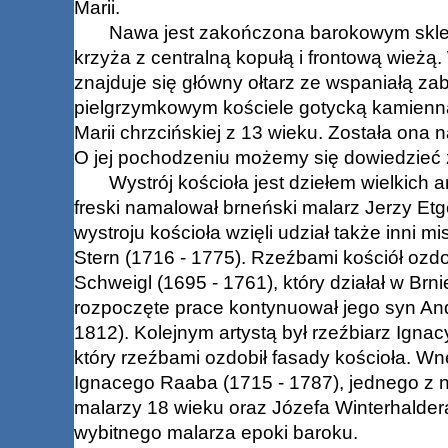
Marii.
Nawa jest zakończona barokowym sklepi
krzyża z centralną kopułą i frontową wieżą
znajduje się główny ołtarz ze wspaniałą 
pielgrzymkowym kościele gotycką kamienną
Marii chrzcińskiej z 13 wieku. Została on
O jej pochodzeniu możemy się dowiedzieć z
Wystrój kościoła jest dziełem wielkich ar
freski namalował brneński malarz Jerzy Et
wystroju kościoła wzięli udział także inni mi
Stern (1716 - 1775). Rzeźbami kościół ozdobi
Schweigl (1695 - 1761), który działał w Brni
rozpoczęte prace kontynuował jego syn And
1812). Kolejnym artystą był rzeźbiarz Igna
który rzeźbami ozdobił fasady kościoła. Wn
Ignacego Raaba (1715 - 1787), jednego z 
malarzy 18 wieku oraz Józefa Winterhalder
wybitnego malarza epoki baroku.