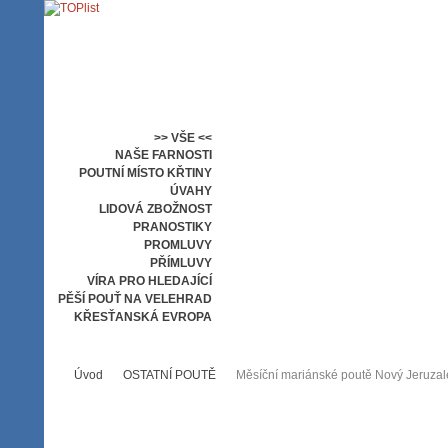
>> VŠE <<
NAŠE FARNOSTI
POUTNÍ MÍSTO KŘTINY
ÚVAHY
LIDOVÁ ZBOŽNOST
PRANOSTIKY
PROMLUVY
PŘÍMLUVY
VÍRA PRO HLEDAJÍCÍ
PĚŠÍ POUŤ NA VELEHRAD
KŘESŤANSKÁ EVROPA
OSTATNÍ POUTĚ
Úvod
OSTATNÍ POUTĚ
Měsíční mariánské poutě Nový Jeruzalé