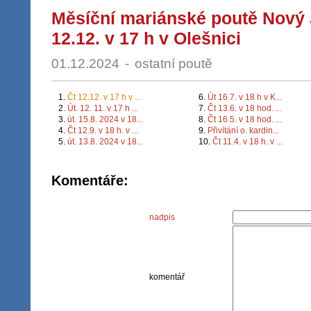
Měsíční mariánské poutě Nový 
12.12. v 17 h v Olešnici
01.12.2024
-
ostatní poutě
1.
Čt 12.12. v 17 h v ...
6.
Út 16.7. v 18 h v K...
2.
Út. 12. 11. v 17 h ...
7.
Čt 13.6. v 18 hod. ...
3.
út. 15.8. 2024 v 18...
8.
Čt 16.5. v 18 hod. ...
4.
Čt 12.9. v 18 h. v ...
9.
Přivítání o. kardin...
5.
út. 13.8. 2024 v 18...
10.
Čt 11.4. v 18 h. v ...
Přijď Pane Ježíši! Vážení a milí přátelé!
Komentáře:
Končí první den nového církevního roku, p
jsem ho naplnil? Jeden z našich moudrých
nadpis
opakoval: "To co je nejdůležitější, o tom s
Rád bych se mýlil, ale vnímám, že toto post
papeže Františka - o Nejsvětějším Srdci Je
komentář
Váš duchovní život zasílám dva soubory od
Peňáze - Litanii a 10 nejkrásnějších citátů