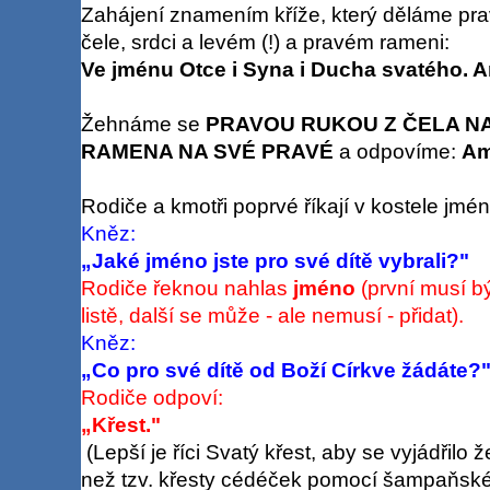
Zahájení znamením kříže, který děláme pra
čele, srdci a levém (!) a pravém rameni:
Ve jménu Otce i Syna i Ducha svatého. 
Žehnáme se
PRAVOU RUKOU Z ČELA NA
RAMENA NA SVÉ PRAVÉ
a odpovíme:
A
Rodiče a kmotři poprvé říkají v kostele jméno
Kněz:
„Jaké jméno jste pro své dítě vybrali?"
Rodiče řeknou nahlas
jméno
(první musí b
listě, další se může - ale nemusí - přidat).
Kněz:
„Co pro své dítě od Boží Církve žádáte?
Rodiče odpoví:
„Křest."
(Lepší je říci Svatý křest, aby se vyjádřilo 
než tzv. křesty cédéček pomocí šampaňsk