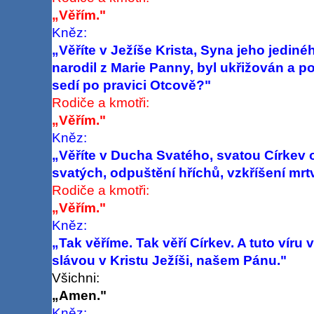
„Věřím."
Kněz:
„Věříte v Ježíše Krista, Syna jeho jedin
narodil z Marie Panny, byl ukřižován a p
sedí po pravici Otcově?"
Rodiče a kmotři:
„Věřím."
Kněz:
„Věříte v Ducha Svatého, svatou Církev
svatých, odpuštění hříchů, vzkříšení mrt
Rodiče a kmotři:
„Věřím."
Kněz:
„Tak
věříme. Tak věří Církev. A tuto víru
slávou v Kristu Ježíši, našem Pánu."
Všichni:
„Amen."
Kněz: