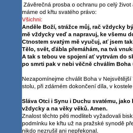
Závěrečná prosba o ochranu po celý život
máme od křtu svatého právo:
Všichni:
Anděle Boží, strážce můj, rač vždycky b
mě vždycky veď a napravuj, ke všemu d
Ctnostem svatým mě vyučuj, ať jsem tak 
Tělo, svět, ďábla přemáhám, na tvá vnuk
A tak s tebou ve spojení ať vytrvám do s
po smrti pak v nebi věčně chválím Boha
Nezapomínejme chválit Boha v Nejsvětější T
stolu, při zdárném dokončení díla, v kostele i
Sláva Otci i Synu i Duchu svatému, jako b
vždycky a na věky věků. Amen.
Znalost těchto pěti modliteb vyžadovali bi
podmínku ke křtu už na pražské synodě př
nikdo nezrušil ani nepřekonal.