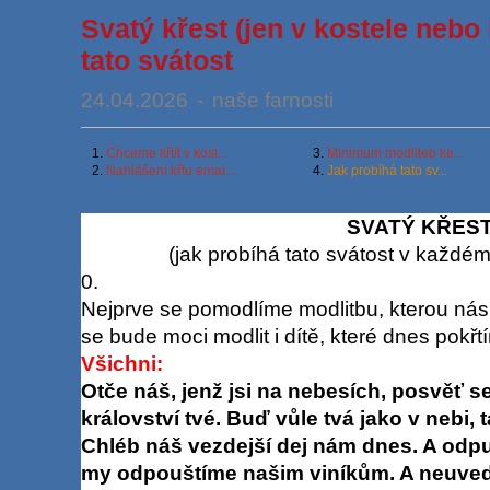
Svatý křest (jen v kostele nebo 
tato svátost
24.04.2026
-
naše farnosti
1.
Chceme křtít v kost...
3.
Minimum modliteb ke...
2.
Nahlášení křtu emai...
4.
Jak probíhá tato sv...
SVATÝ KŘES
(jak probíhá tato svátost v každém
0.
Nejprve se pomodlíme modlitbu, kterou nás 
se bude moci modlit i dítě, které dnes pokřt
Všichni:
Otče náš, jenž jsi na nebesích, posvěť se
království tvé. Buď vůle tvá jako v nebi, t
Chléb náš vezdejší dej nám dnes. A odpu
my odpouštíme našim viníkům. A neuveď