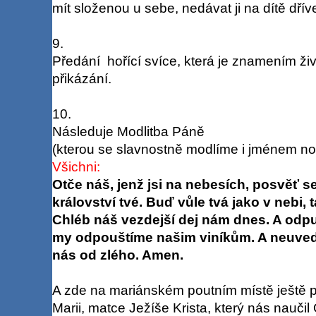
mít složenou u sebe, nedávat ji na dítě dřív
9.
Předání hořící svíce, která je znamením ži
přikázání.
10.
Následuje Modlitba Páně
(kterou se slavnostně modlíme i jménem no
Všichni:
Otče náš, jenž jsi na nebesích, posvěť se
království tvé. Buď vůle tvá jako v nebi, t
Chléb náš vezdejší dej nám dnes. A odpu
my odpouštíme našim viníkům. A neuveď
nás od zlého. Amen.
A zde na mariánském poutním místě ještě
Marii, matce Ježíše Krista, který nás naučil