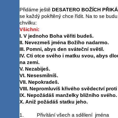
Přidáme ještě
DESATERO BOŽÍCH PŘIKÁ
se každý pokřtěný chce řídit. Na to se budu 
chvilku:
Všichni:
I. V jednoho Boha věřiti budeš.
II. Nevezmeš jména Božího nadarmo.
III. Pomni, abys den sváteční světil.
IV. Cti otce svého i matku svou, abys dlou
na zemi.
V. Nezabiješ.
VI. Nesesmilníš.
VII. Nepokradeš.
VIII. Nepromluvíš křivého svědectví prot
IX. Nepožádáš manželky bližního svého.
X. Aniž požádáš statku jeho.
1. Přivítání všech a sdělení jména