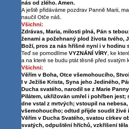
nás od zlého. Amen.
A ještě přidáváme pozdrav Panně Marii, mat
naučil Otče náš.
Všichni:
Zdrávas, Maria, milosti plná, Pán s tebo
ženami a požehnaný plod života tvého, J
Boží, pros za nás hříšné nyní i v hodinu 
Teď se pomodlíme
VYZNÁNÍ VÍRY
, ke kter
a na které se budu ptát těsně před svatým 
Všichni:
Věřím v Boha, Otce všemohoucího, Stvoři
I v Ježíše Krista, Syna jeho Jediného, P
Ducha svatého, narodil se z Marie Panny
Pilátem, ukřižován umřel i pohřben jest; s
dne vstal z mrtvých; vstoupil na nebesa,
všemohoucího; odtud přijde soudit živé i
Věřím v Ducha Svatého, svatou církev o
svatých, odpuštění hříchů, vzkříšení těla