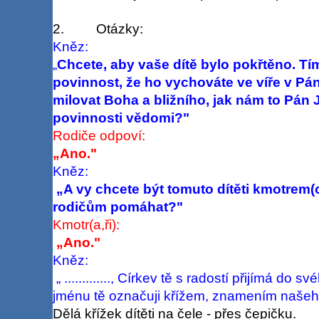
2. Otázky:
Kněz:
„
Chcete, aby vaše dítě bylo pokřtěno. Tí
povinnost, že ho vychováte ve víře v Pán
milovat Boha a bližního, jak nám to Pán Je
povinnosti vědomi?"
Rodiče odpoví:
„Ano."
Kněz:
„A vy chcete být tomuto dítěti kmotrem(ou
rodičům pomáhat?"
Kmotr(a,ři):
„Ano."
Kněz:
„ ............., Církev tě s radostí přijímá do 
jménu tě označuji křížem, znamením našeho
Dělá křížek dítěti na čele - přes čepičku.