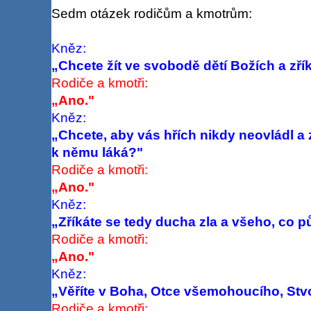
Sedm otázek rodičům a kmotrům:
Kněz:
„Chcete žít ve svobodě dětí Božích a zří
Rodiče a kmotři:
„Ano."
Kněz:
„Chcete, aby vás hřích nikdy neovládl a 
k
němu láká?"
Rodiče a kmotři:
„Ano."
Kněz:
„Zříkáte se tedy ducha zla a všeho, co p
Rodiče a kmotři:
„Ano."
Kněz:
„Věříte v Boha, Otce všemohoucího, Stvo
Rodiče a kmotři: