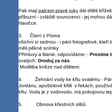
Pak mají
palcem pravé ruky
dát dítěti křížek
příbuzní - zvláště sourozenci - jej mohou d
hlavičce.
3. Čtení z Písma
všichni si sednou - i páni fotografové, kteř
měli pěkné snímky
Přímluvy a litanie, odpovídáme: -
Prosíme t
svatých:
Oroduj za nás
Modlitba kněze nad dítětem.
4. Žehnání vody ke křtu svatému - Pán 
Jordánu, apoštolové křtili v řekách, použí
křtu. Voda je z vodovodu, má pokojovou tep
5. Obnova křestních slibů