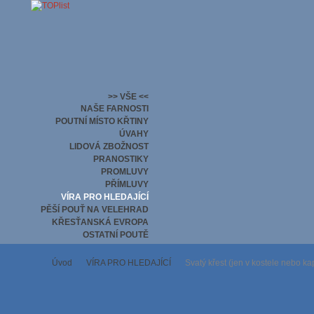
>> VŠE <<
NAŠE FARNOSTI
POUTNÍ MÍSTO KŘTINY
ÚVAHY
LIDOVÁ ZBOŽNOST
PRANOSTIKY
PROMLUVY
PŘÍMLUVY
VÍRA PRO HLEDAJÍCÍ
PĚŠÍ POUŤ NA VELEHRAD
KŘESŤANSKÁ EVROPA
OSTATNÍ POUTĚ
Úvod
VÍRA PRO HLEDAJÍCÍ
Svatý křest (jen v kostele nebo kap