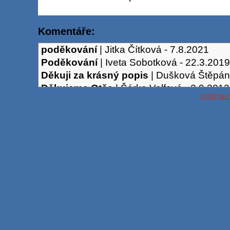
Komentáře:
poděkování
|
Jitka Čítková
-
7.8.2021
Poděkování
|
Iveta Sobotková
-
22.3.2019
Děkuji za krásný popis
|
Dušková Štěpán
Děkujeme Otče
|
Šárka Volfová
-
2.9.2012
zobraz