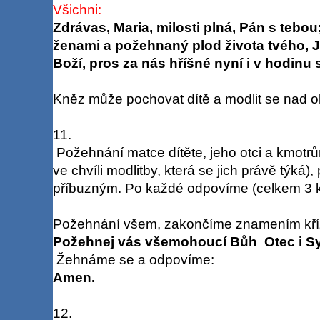
Všichni:
Zdrávas, Maria, milosti plná, Pán s tebo
ženami a požehnaný plod života tvého, J
Boží, pros za nás hříšné nyní i v hodinu 
Kněz může pochovat dítě a modlit se nad o
11.
Požehnání matce dítěte, jeho otci a kmotrům 
ve chvíli modlitby, která se jich právě týká),
příbuzným. Po každé odpovíme (celkem 3 kr
Požehnání všem, zakončíme znamením kří
Požehnej vás všemohoucí Bůh Otec i Sy
Žehnáme se a odpovíme:
Amen.
12.