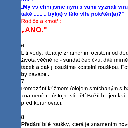
„
My všichni jsme nyní s vámi vyznali víru
také ......... byl(a) v této víře pokřtěn(a)?"
Rodiče a kmotři:
„ANO."
6.
Lití vody, která je znamením očištění od d
života věčného - sundat čepičku, dítě mírn
tácek a pak ji osušíme kostelní rouškou. Fot
by zavazel.
7.
Pomazání křižmem (olejem smíchaným s ba
znamením důstojnosti dětí Božích - jen krá
před korunovací.
8.
Předání bílé roušky, která je znamením nov