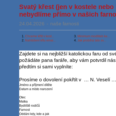
Svatý křest (jen v kostele nebo 
nebydlíme přímo v našich farno
24.04.2026
-
naše farnosti
1.
Chceme křtít v kost...
3.
Minimum modliteb ke...
2.
Nahlášení křtu emai...
4.
Jak probíhá tato sv...
Zajdete si na nejbližší katolickou faru od sv
požádáte pana faráře, aby vám potvrdil násl
předtím si sami vyplníte:
Prosíme o dovolení pokřtít v … N. Veselí 
Jméno a příjmení dítěte
Datum a místo narození
Otec
Matka
Bydliště rodičů
Farnost
Oddáni kdy, kde a jak