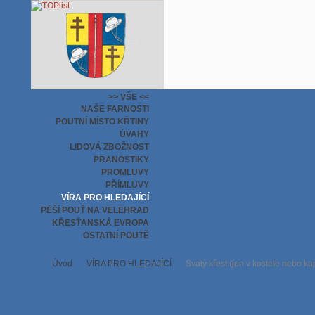
>> VŠE <<
NAŠE FARNOSTI
POUTNÍ MÍSTO KŘTINY
ÚVAHY
LIDOVÁ ZBOŽNOST
PRANOSTIKY
PROMLUVY
PŘÍMLUVY
VÍRA PRO HLEDAJÍCÍ
PĚŠÍ POUŤ NA VELEHRAD
KŘESŤANSKÁ EVROPA
OSTATNÍ POUTĚ
Úvod
VÍRA PRO HLEDAJÍCÍ
Svatý křest (jen v kostele nebo ka