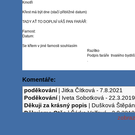
Kmotři
Křest má být dne (stačí přibližné datum)
TADY AŤ TO DOPLNÍ VÁŠ PAN FARÁŘ:
Farnost:
Datum:
Se křtem v jiné farnosti souhlasím
Razítko
Podpis faráře trvalého bydliš
.
Komentáře:
poděkování
|
Jitka Čítková
-
7.8.2021
Poděkování
|
Iveta Sobotková
-
22.3.2019
Děkuji za krásný popis
|
Dušková Štěpán
Děkujeme Otče
|
Šárka Volfová
-
2.9.2012
zobraz