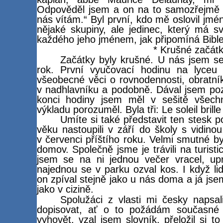
Odpověděl jsem a on na to samozřejmě f
nás vítám.“ Byl první, kdo mě oslovil jmé
nějaké skupiny, ale jedinec, který má 
každého jeho jménem, jak připomíná Bibl
* Krušné začát
Začátky byly krušné. U nás jsem se
rok. První vyučovací hodinu na lyceu 
všeobecné věci o rovnodennosti, obratní
v nadhlavníku a podobně. Dával jsem poz
konci hodiny jsem měl v sešitě všech
výkladu porozuměl. Byla tři: Le soleil brille 
Umíte si také představit ten stesk
věku nastoupili v září do školy s vidino
v červenci příštího roku. Velmi smutné 
domov. Společně jsme je trávili na turist
jsem se na ni jednou večer vracel, upr
najednou se v parku ozval kos. I když lid
on zpíval stejně jako u nás doma a já jsem
jako v cizině.
Spolužáci z vlasti mi česky napsal
dopisovat, ať o to požádám současné 
vyhovět, vzal jsem slovník, přeložil si t