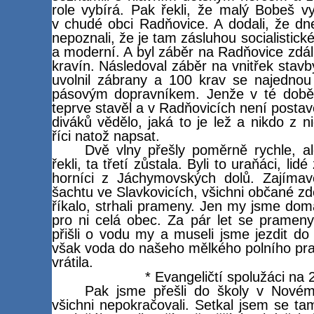
role vybírá. Pak řekli, že malý Bobeš vyr
v chudé obci Radňovice. A dodali, že d
nepoznali, že je tam zásluhou socialistic
a moderní. A byl záběr na Radňovice zdáli.
kravín. Následoval záběr na vnitřek stavb
uvolnil zábrany a 100 krav se najednou
pásovým dopravníkem. Jenže v té době 
teprve stavěl a v Radňovicích není postav
diváků vědělo, jaká to je lež a nikdo z 
říci natož napsat.
Dvě vlny přešly poměrně rychle, al
řekli, ta třetí zůstala. Byli to uraňáci, l
horníci z Jáchymovských dolů. Zajímav
šachtu ve Slavkovicích, všichni občané zde
říkalo, strhali prameny. Jen my jsme dom
pro ni celá obec. Za pár let se pramen
přišli o vodu my a museli jsme jezdit d
však voda do našeho mělkého polního pr
vrátila.
* Evangeličtí spolužáci na 
Pak jsme přešli do školy v Nové
všichni nepokračovali. Setkal jsem se tam