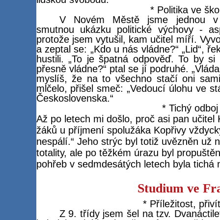
* Politika ve ško
V Novém Městě jsme jednou v o
smutnou ukázku politické výchovy - a
protože jsem vytušil, kam učitel míří. Vyv
a zeptal se: „Kdo u nás vládne?“ „Lid“, ře
hustili. „To je špatná odpověď. To by s
přesně vládne?“ ptal se jí podruhé. „Vláda
myslíš, že na to všechno stačí oni sam
mlčelo, přišel smeč: „Vedoucí úlohu ve s
Československa.“
* Tichý odboj
Až po letech mi došlo, proč asi pan učitel
žáků u příjmení spolužáka Kopřivy vždyck
nespálí.“ Jeho strýc byl totiž uvězněn už
totality, ale po těžkém úrazu byl propuště
pohřeb v sedmdesátých letech byla tichá 
Studium ve Fra
* Příležitost, přiví
Z 9. třídy jsem šel na tzv. Dvanáct