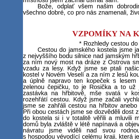
Bože, odplať všem našim dobrodi
všechno dobré, co pro nás znamenali, ži
VZPOMÍKY NA 
* Rozhledy cestou do 
Cestou do jamského kostela jsme jak
z nejvyššího bodu silnice nad jamským hř
za ním nový most na dráze z Ostrova sm
vzadu za lesy. Když jsme se ptali našich
kostel v Novém Veselí a za ním z lesů ko
a úplně napravo ten kopeček s lesem 
zelenou čepičku, to je Rosička a to už
zastávka na hřbitově, mše svatá v kost
rozehřátí cestou. Když jsme začali vych
jsme se zahřáli cestou na hřbitov anebo
Při obou cestách jsme se dozvěděli dost z
do kostela si i v totalitě věřili a mluvil
domů byla zvláště v létě napínavá a objev
návratu jsme viděli nad svou rodno
s hospodou vévodící celému kraji, která j