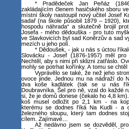
* Pradědeček Jan Peňáz (1846-
zakládajícím členem hasičského sboru ve
místní školy nastoupil nový učitel Josef K
sadař (na škole působil 1879 – 1920), kte
hospodu náhrada“ a skutečně brojil prot
Josefa - mého dědouška - pro tuto myšl
ve Slavkovicích byl sad Koněrzův a sad
mezích u jeho polí.
* Dědoušek, - jak u nás s úctou řík
Slovácku - Josef (1876-1957) měl pro 
Nechtěl, aby s nimi při sklizni zatřáslo. 
mohly se potrhat kořínky. A tomu se chtěl
Vyprávělo se také, že než jeho stro
ovoce jinde. Jednou mu na nádraží do N
dva koše kadlátek (tak se u nás ří
Doubravníka. Šel pro ně, vzal do každé ru
si, že je domů donese (čekalo ho 4,8 km).
koš musel odložit po 2,1 km - na kop
kterému se dodnes říká Na Kudli - a 
železného sloupu, který tam dodnes sto
cílem. Zajímavé…
Až nedávno jsem se dozvěděl, pro