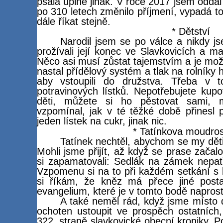
psala úplně jinak. V roce 2017 jsem odda
po 310 letech změnilo příjmení, vypadá 
dále říkat stejně.
* Dětství
Narodil jsem se po válce a nikdy j
prožívali její konec ve Slavkovicích a m
Něco asi musí zůstat tajemstvím a je mož
nastal přídělový systém a tlak na rolníky 
aby vstoupili do družstva. Třeba v t
potravinových lístků. Nepotřebujete kup
děti, můžete si ho pěstovat sami, m
vzpomínal, jak v té těžké době přinesl 
jeden lístek na cukr, jinak nic.
* Tatínkova moudrost
Tatínek nechtěl, abychom se my děti
Mohli jsme přijít, až když se prase začal
si zapamatovali: Sedlák na zámek nepatř
Vzpomenu si na to při každém setkání s
si říkám, že kněz má přece jiné post
evangelium, které je v tomto bodě naprost
A také neměl rád, když jsme místo d
ochoten ustoupit ve prospěch ostatních,
322. straně slavkovické obecní kroniky. P