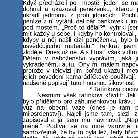
Když přecházeli po
mostě, jeden se mal
dohnal a ukazoval peněženku, kterou 
ukradl jednomu z proti jdoucích. Poch
peníze z ní vytáhl, dal pár bankovek i ji
pod mostem. „Proč to dělal?“, vyhrkl js
mít každý u sebe, i kdyby ho kontrolovali
kdyby u něj našli cizí peněženku, bylo b
usvědčujícího materiálu.“ Tenkrát jsem
zloděje. Dnes už ne. A s lítostí však vidí
Dětem v náboženství vyprávím, jaká j
vykradenému autu. Ony mi málem napovídají
protože v televizi jim pořád ukazují me
jejich povedení kamarádíčkové používají. 
nadšeně popisují tuto hnusnou šikovnost.
* Tatínkova pocti
Nesmím však tatínkovi křivdit: Jel
bylo přiděleno pro záhumenkovou krávu. 
vůz na obecní váze (dnes je tam pr
milosrdenství). Najeli jsme tam, slezli z
zapisoval a já jsem mu navrhoval: „N
méně.“ Podíval se na mně varovně, a
samozřejmě, že by to byla lež, tedy hříc