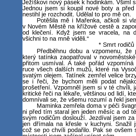
Ježíškovi nový pásek k hodinkám. Všiml si
Jednou jsem si koupil nové boty a před
nestihl je rozchodit. Udělal to pro mě on.
Potěšila mě i Mařenka, ačkoli si vl
v Novém Městě na křížové cestě a zapomn
od klečení. Když jsem se vracela, na d
všichni to na mně viděli.“
* Smrt rodičů
Předběhnu dobu a vzpomenu, že p
který tatínka zaopatřoval v novoměstské
přitom usmíval. A také pořád vzpomíná 
ruce všech dalších mužů, které na Vysoč
svatým olejem. Tatínek zemřel velice brz
se i řeči, že bychom měli podat nějak
prošetření. Vzpomněl jsem si v té chvíli, 
kritické řeči na lékaře, většinou od lidí, kte
domnívali se, že všemu rozumí a řekl jsem
Maminka zemřela doma v péči švagr
ni před tím staral jen jeden měsíc a od t
svým rodičům doslouží. Jezdíval jsem za
jen dřímala na křesle v kuchyni. Snažil 
což se po chvíli podařilo. Pak se ovšem 
místnosti jsem začínal usínat sám.