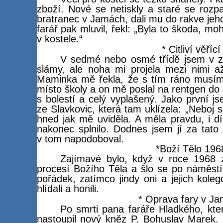
zboží. Nové se netiskly a staré se rozp
bratranec v Jamách, dali mu do rakve jeh
farář pak mluvil, řekl: „Byla to škoda, m
v kostele.“
* Citliví věřící
V sedmé nebo osmé třídě jsem v zář
slámy, ale noha mi projela mezi nimi a
Maminka mě řekla, že s tím ráno musím 
místo školy a on mě poslal na rentgen d
s bolestí a celý vyplašený. Jako první 
ze Slavkovic, která tam uklízela: „Neboj 
hned jak mě uviděla. A měla pravdu, i d
nakonec splnilo. Dodnes jsem jí za tato
v tom napodoboval.
*Boží Tělo 196
Zajímavé bylo, když v roce 1968
procesí Božího Těla a šlo se po náměstí, 
pořádek, zatímco jindy oni a jejich kole
hlídali a honili.
* Oprava fary v J
Po smrti pana faráře Hladkého, kte
nastoupil nový kněz P. Bohuslav Marek. 