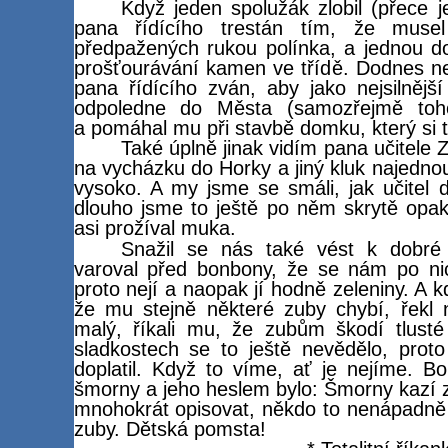
Když jeden spolužák zlobil (přece 
pana řídícího trestán tím, že musel
předpažených rukou polínka, a jednou d
prošťourávání kamen ve třídě. Dodnes n
pana řídícího zván, aby jako nejsilnější
odpoledne do Města (samozřejmě to
a pomáhal mu při stavbě domku, který si 
Také úplně jinak vidím pana učitele Z
na vycházku do Horky a jiný kluk najednou
vysoko. A my jsme se smáli, jak učitel 
dlouho jsme to ještě po něm skrytě opak
asi prožíval muka.
Snažil se nás také vést k dobré
varoval před bonbony, že se nám po nic
proto nejí a naopak jí hodně zeleniny. A 
že mu stejně některé zuby chybí, řekl 
malý, říkali mu, že zubům škodí tlusté
sladkostech se to ještě nevědělo, proto
doplatil. Když to víme, ať je nejíme. B
šmorny a jeho heslem bylo: Šmorny kazí z
mnohokrát opisovat, někdo to nenápadně
zuby. Dětská pomsta!