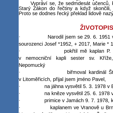
Vypráví se, že sedmdesát učenců, 
Starý Zákon do řečtiny a když skončili, j
Proto se dodnes řecký překlad lidově naz
ŽIVOTOPI
·
Narodil jsem se 29. 6. 195
sourozenci Josef *1952, + 2017, Marie * 
·
pokřtil mě kaplan P.
v nemocniční kapli sester sv. Kříže
Nepomucký
·
biřmoval kardinál 
v Litoměřicích, přijal jsem jméno Pavel,
·
na jáhna vysvětil 5. 3. 1978 v
·
na kněze vysvětil 25. 6. 1978 
·
primice v Jamách 9. 7. 1978, 
·
kaplanem ve Vranově u Brn