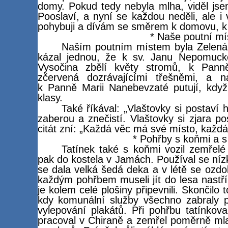
domy. Pokud tedy nebyla mlha, viděl jse
Pooslaví, a nyní se každou neděli, ale i 
pohybuji a dívám se směrem k domovu, k
* Naše poutní mí
Naším poutním místem byla Zelená 
kázal jednou, že k sv. Janu Nepomuck
Vysočina zbělí květy stromů, k Pann
zčervená dozrávajícími třešněmi, a n
k Panně Marii Nanebevzaté putují, když
klasy.
Také říkával: „Vlaštovky si postaví h
zaberou a znečistí. Vlaštovky si zjara po
citát zní: „Každá věc má své místo, každá
* Pohřby s koňmi a s
Tatínek také s koňmi vozil zemřel
pak do kostela v Jamách. Používal se nízk
se dala velká šedá deka a v létě se ozdob
každým pohřbem museli jít do lesa nastř
je kolem celé plošiny připevnili. Skončilo 
kdy komunální služby všechno zabraly 
vylepování plakátů. Při pohřbu tatínkova
pracoval v Chiraně a zemřel poměrně mla