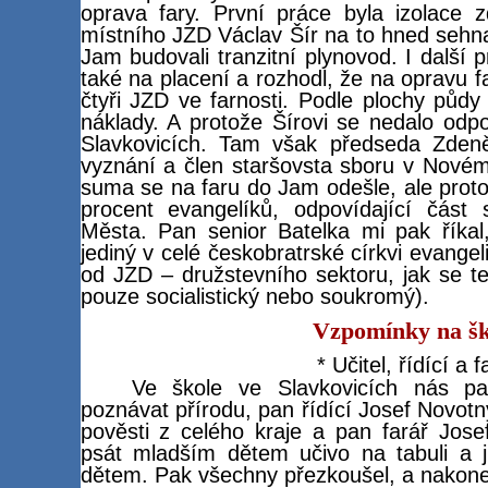
oprava fary. První práce byla izolace z
místního JZD Václav Šír na to hned sehnal
Jam budovali tranzitní plynovod. I další 
také na placení a rozhodl, že na opravu f
čtyři JZD ve farnosti. Podle plochy půdy
náklady. A protože Šírovi se nedalo odpo
Slavkovicích. Tam však předseda Zden
vyznání a člen staršovsta sboru v Novém
suma se na faru do Jam odešle, ale protože
procent evangelíků, odpovídající čás
Města. Pan senior Batelka mi pak říkal
jediný v celé českobratrské církvi evangel
od JZD – družstevního sektoru, jak se ten
pouze socialistický nebo soukromý).
Vzpomínky na šk
* Učitel, řídící a f
Ve škole ve Slavkovicích nás pan
poznávat přírodu, pan řídící Josef Novo
pověsti z celého kraje a pan farář Jos
psát mladším dětem učivo na tabuli a ji
dětem. Pak všechny přezkoušel, a nakone