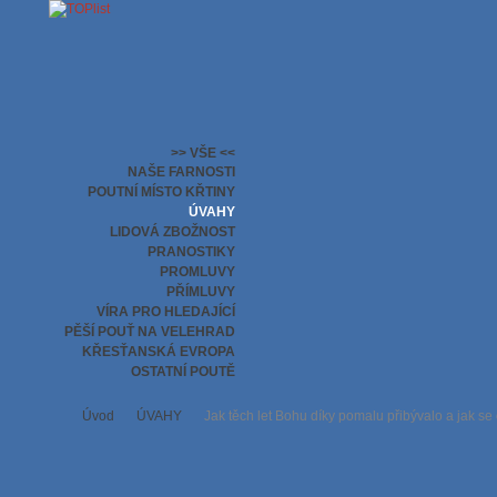
>> VŠE <<
NAŠE FARNOSTI
POUTNÍ MÍSTO KŘTINY
ÚVAHY
LIDOVÁ ZBOŽNOST
PRANOSTIKY
PROMLUVY
PŘÍMLUVY
VÍRA PRO HLEDAJÍCÍ
PĚŠÍ POUŤ NA VELEHRAD
KŘESŤANSKÁ EVROPA
OSTATNÍ POUTĚ
Úvod
ÚVAHY
Jak těch let Bohu díky pomalu přibývalo a jak se 