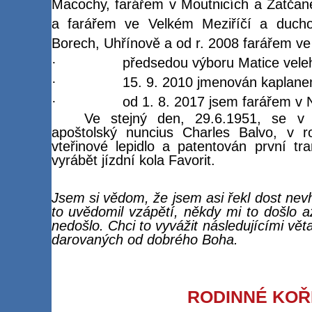
Macochy, farářem v Moutnicích a Žatča
a farářem ve Velkém Meziříčí a duch
Borech, Uhřínově a od r. 2008 farářem ve
·
předsedou výboru Matice vele
·
15. 9. 2010 jmenován kaplane
·
od 1. 8. 2017 jsem farářem v
Ve stejný den, 29.6.1951, se v
apoštolský nuncius Charles Balvo, v 
vteřinové lepidlo a patentován první tr
vyrábět jízdní kola Favorit.
Jsem si vědom, že jsem asi řekl dost nev
to uvědomil vzápětí, někdy mi to došlo až
nedošlo. Chci to vyvážit následujícími vě
darovaných od dobrého Boha.
RODINNÉ KO