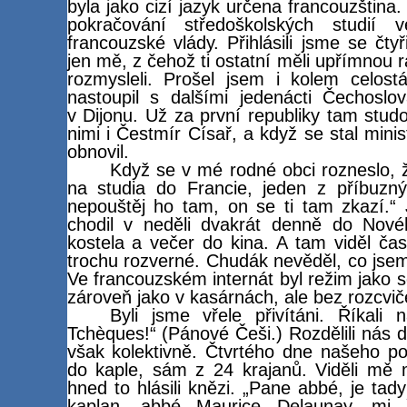
byla jako cizí jazyk určena francouzština.
pokračování středoškolských studií v
francouzské vlády. Přihlásili jsme se čtyř
jen mě, z čehož ti ostatní měli upřímnou r
rozmysleli. Prošel jsem i kolem celos
nastoupil s dalšími jedenácti Čechosl
v Dijonu. Už za první republiky tam studo
nimi i Čestmír Císař, a když se stal mini
obnovil.
Když se v mé rodné obci rozneslo, ž
na studia do Francie, jeden z příbuzný
nepouštěj ho tam, on se ti tam zkazí.“ 
chodil v neděli dvakrát denně do Nov
kostela a večer do kina. A tam viděl čas
trochu rozverné. Chudák nevěděl, co jsem s
Ve francouzském internát byl režim jako s
zároveň jako v kasárnách, ale bez rozcvič
Byli jsme vřele přivítáni. Říkali
Tchèques!“ (Pánové Češi.) Rozdělili nás d
však kolektivně. Čtvrtého dne našeho po
do kaple, sám z 24 krajanů. Viděli mě m
hned to hlásili knězi. „Pane abbé, je tad
kaplan, abbé Maurice Delaunay, mi ř