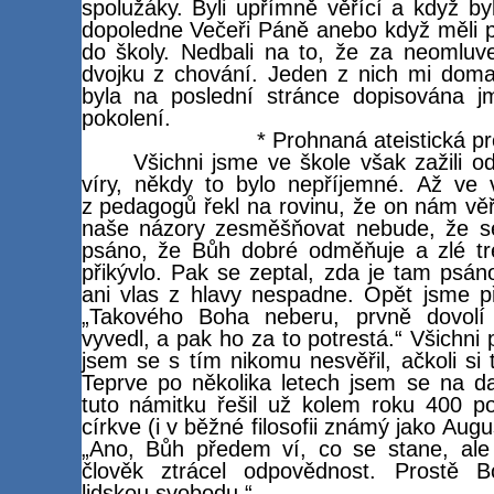
spolužáky. Byli upřímně věřící a když b
dopoledne Večeři Páně anebo když měli př
do školy. Nedbali na to, že za neomluv
dvojku z chování. Jeden z nich mi doma 
byla na poslední stránce dopisována 
pokolení.
* Prohnaná ateistická 
Všichni jsme ve škole však zažili 
víry, někdy to bylo nepříjemné. Až ve
z pedagogů řekl na rovinu, že on nám věř
naše názory zesměšňovat nebude, že se j
psáno, že Bůh dobré odměňuje a zlé tre
přikývlo. Pak se zeptal, zda je tam psá
ani vlas z hlavy nespadne. Opět jsme při
„Takového Boha neberu, prvně dovolí
vyvedl, a pak ho za to potrestá.“ Všichni
jsem se s tím nikomu nesvěřil, ačkoli si
Teprve po několika letech jsem se na da
tuto námitku řešil už kolem roku 400 po 
církve (i v běžné filosofii známý jako Aug
„Ano, Bůh předem ví, co se stane, al
člověk ztrácel odpovědnost. Prostě B
lidskou svobodu.“