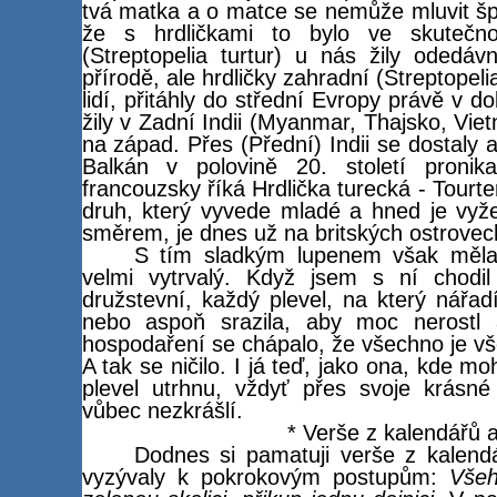
tvá matka a o matce se nemůže mluvit šp
že s hrdličkami to bylo ve skutečnos
(Streptopelia turtur) u nás žily odedáv
přírodě, ale hrdličky zahradní (Streptopel
lidí, přitáhly do střední Evropy právě v 
žily v Zadní Indii (Myanmar, Thajsko, Viet
na západ. Přes (Přední) Indii se dostaly 
Balkán v polovině 20. století proni
francouzsky říká Hrdlička turecká - Tourte
druh, který vyvede mladé a hned je vyže
směrem, je dnes už na britských ostrovec
S tím sladkým lupenem však měla
velmi vytrvalý. Když jsem s ní chodi
družstevní, každý plevel, na který nářa
nebo aspoň srazila, aby moc nerostl a
hospodaření se chápalo, že všechno je všec
A tak se ničilo. I já teď, jako ona, kde mo
plevel utrhnu, vždyť přes svoje krásné
vůbec nezkrášlí.
* Verše z kalendářů a
Dodnes si pamatuji verše z kalendá
vyzývaly k pokrokovým postupům:
Všeh