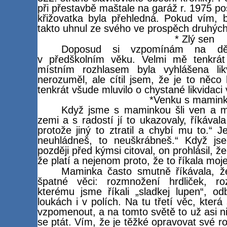
při přestavbě maštale na garáž r. 1975 pos
křižovatka byla přehledná. Pokud vím, b
takto uhnul ze svého ve prospěch druhých
* Zlý sen
Doposud si vzpomínám na dě
v předškolním věku. Velmi mě tenkrát
místním rozhlasem byla vyhlášena li
nerozuměl, ale cítil jsem, že je to něco
tenkrát všude mluvilo o chystané likvidac
*Venku s mamin
Když jsme s maminkou šli ven a m
zemi a s radostí jí to ukazovaly, říkáva
protože jiný to ztratil a chybí mu to.“ J
neuhládneš, to neuškrábneš.“ Když js
později před kýmsi citoval, on prohlásil, ž
že platí a nejenom proto, že to říkala mo
Maminka často smutně říkávala, že
špatné věci: rozmnožení hrdliček, ro
kterému jsme říkali „sladkej lupen“, o
loukách i v polích. Na tu třetí věc, která
vzpomenout, a na tomto světě to už asi ni
se ptát. Vím, že je těžké opravovat své rod