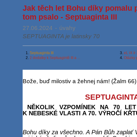
Jak těch let Bohu díky pomalu p
tom psalo - Septuaginta III
27.06.2024
-
úvahy
SEPTUAGINTA je latinsky 70
1.
Septuaginta III
3.
eL iX ír 
2.
2 dodatky k Septuagintě III a ...
4.
Otázky p
Bože, buď milostiv a žehnej nám! (Žalm 66)
SEPTUAGINTA 
NĚKOLIK VZPOMÍNEK NA 70 LE
K NEBESKÉ VLASTI A 70. VÝROČÍ KŘT
Bohu díky za všechno. A Pán Bůh zaplať 