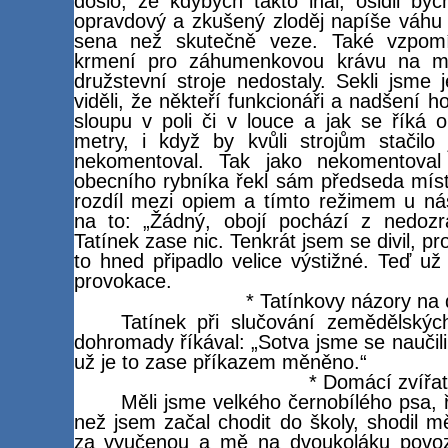
došlo, že kdybych takto lhal, ošidil b
opravdový a zkušený zloděj napíše váhu 
sena než skutečně veze. Také vzpom
krmení pro záhumenkovou krávu na m
družstevní stroje nedostaly. Sekli jsme
viděli, že někteří funkcionáři a nadšení ho
sloupu v poli či v louce a jak se říká 
metry, i když by kvůli strojům stačilo
nekomentoval. Tak jako nekomentoval
obecního rybníka řekl sám předseda míst
rozdíl mezi opiem a tímto režimem u nás
na to: „Žádný, obojí pochází z nedozr
Tatínek zase nic. Tenkrát jsem se divil, 
to hned připadlo velice výstižné. Teď už
provokace.
* Tatínkovy názory na 
Tatínek při slučování zemědělskýc
dohromady říkával: „Sotva jsme se naučili
už je to zase příkazem měněno.“
* Domácí zvířa
Měli jsme velkého černobílého psa, 
než jsem začal chodit do školy, shodil 
za vyučenou a mě na dvoukoláku povozi