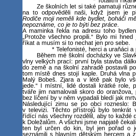
* Totalitní říkan
Ze školních let si také pamatuji různé
na to odpověděli naši, když jsem je p
Rodiče moji neměli kde bydlet, boháči mě
nepoznáme, co je to býti bez práce
.
A maminka řekla na adresu toho bydlení,
„Protože všechno propili.“ Bylo mi hned
říkat a musím si to nechat jen pro sebe.
* Telefonisté, herci a uraňáci a
Během mé školní docházky ve Slavko
vlny velkých prací: první byla stavba dálk
do země a na školní zahradě postavili 
tom místě dnes stojí kaple. Druhá vlna př
Malý Bobeš. Zjara a v létě pak bylo vš
jede.“ I místní, lidé dostali krátké role, 
tváře jim namalovali skoro do oranžova, p
bez líčení by v něm vypadali bledí jak mrtv
Následující zimu se po obci rozneslo:
v televizi. Těchto přístrojů bylo tenkrát
řídící nás všechny rozdělil, aby to každé d
k Doležalům. A všichni jsme napjatě čekal
ten byl určen do kin, byl jen pořad o 
seznámili s hlavním dětským hercem a z