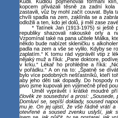
Kudli. Kudlou pojmenovali formani klí
kopcem přivázali těsně za zadní kola
zastavili, vůz by mohl začít couvat. Byla 
chvíli spadla na zem, zaklínila se a zabrá
odložili a ten, kdo jel dolů, ji měl zase za
* Tatínek Jan (1913-1975) si ještě 
republiky shazovali rakouské orly a na
Vzpomínal také na pana učitele Málka, kter
někdo bude nabízet skleničku s alkoholem
padla na zem a vše se vylilo. Kdyby se roz
zaplatím.“ K tomu rád vyprávěl vtip z lé
nějaký muž a říká: „Pane doktore, podív
v krku.“ Lékař ho prohlédne a říká: „N
v pořádku.“ A on na to: „Špatně se dívát
bylo více podobných nešťastníků, kteří toh
aby jeho děti tak dopadly. Do hospody n
pivo jsme kupovali jen výjimečně před pout
Uměl vyprávět i krátké moudré př
člověk ze sousedství a prosí: „Sousede, p
Domluví se, sepíší doklady, soused napoč
mu je. On jej ujistí, že vše řádně vrátí 
otevřené a soused zvenku uslyší, jak si
jsem se, jak půjčit, ty se postarej, jak v