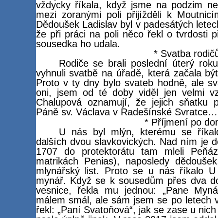
vždycky říkala, když jsme na podzim neb
mezi zoranými poli přijížděli k Moutnicí
Dědoušek Ladislav byl v padesátých letech
že při práci na poli něco řekl o tvrdosti
sousedka ho udala.
* Svatba rodič
Rodiče se brali poslední úterý rok
vyhnuli svatbě na úřadě, která začala bý
Proto v ty dny bylo svateb hodně, ale s
oni, jsem od té doby viděl jen velmi 
Chalupová oznamují, že jejich sňatku
Páně sv. Václava v Radešínské Svratce…
* Příjmení po d
U nás byl mlýn, kterému se říkalo
dalších dvou slavkovických. Nad ním je 
1707 do protektorátu tam mleli Peňá
matrikách Penias), naposledy dědoušek,
mlynářský list. Proto se u nás říkalo U
mynář. Když se k sousedům přes dva dom
vesnice, řekla mu jednou: „Pane Myná
málem smál, ale sám jsem se po letech vy
řekl: „Paní Svatoňová“, jak se zase u nic