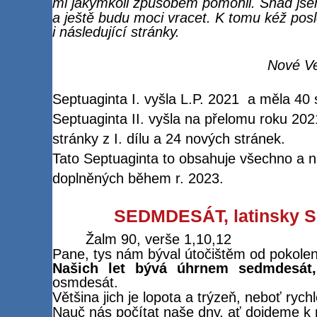
mi jakýmkoli způsobem pomohli. Snad jse
a ještě budu moci vracet. K tomu kéž posl
i následující stránky.
Nové Ve
Septuaginta I. vyšla L.P. 2021
a měla 40 
Septuaginta II. vyšla na přelomu roku 202
stránky z I. dílu a 24 nových stránek.
Tato Septuaginta to obsahuje všechno a n
doplněných během r. 2023.
SEDMDESÁT, latinsky
Žalm 90, verše 1,10,12
Pane, tys nám býval útočištěm od pokolen
Našich let bývá úhrnem sedmdesá
osmdesát.
Většina jich je lopota a trýzeň, neboť rych
Nauč nás počítat naše dny, ať dojdeme k 