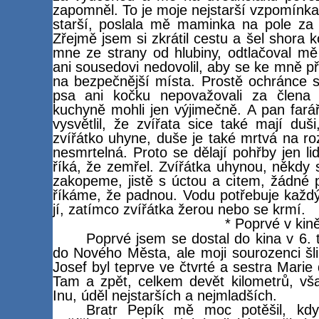
zapomněl. To je moje nejstarší vzpomínka 
starší, poslala mě maminka na pole za 
Zřejmě jsem si zkrátil cestu a šel shora 
mne ze strany od hlubiny, odtlačoval m
ani sousedovi nedovolil, aby se ke mně při
na bezpečnější místa. Prostě ochránce 
psa ani kočku nepovažovali za člena 
kuchyně mohli jen výjimečně. A pan fará
vysvětlil, že zvířata sice také mají duš
zvířátko uhyne, duše je také mrtvá na roz
nesmrtelná. Proto se dělají pohřby jen li
říká, že zemřel. Zvířátka uhynou, někdy s
zakopeme, jistě s úctou a citem, žádné 
říkáme, že padnou. Vodu potřebuje každý, 
jí, zatímco zvířátka žerou nebo se krmí.
* Poprvé v kin
Poprvé jsem se dostal do kina v 6. t
do Nového Města, ale moji sourozenci šli
Josef byl teprve ve čtvrté a sestra Marie
Tam a zpět, celkem devět kilometrů, vš
Inu, úděl nejstarších a nejmladších.
Bratr Pepík mě moc potěšil, kdy