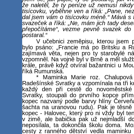
že naletěl, že ty peníze už nemusí nikdy
tisícovku, vyběhne ven a říká: „Pane, nezl
dal jsem vám o tisícovku méně.“ Mává s 
svazeček a říká: „Ne, mám jich tady deset
přepočítáme“, vezme pevně svazek do 
postaral.“
V učebnici zeměpisu, kterou jsem p
bylo psáno: „Francie má po Britsku a Ru
zajímavá věta, nejen pro ty starobylé n
vzpomněl. Na vojně byl v Brně a měl slu
krále, právě když otvíral bažantnici u Mo
říká Rumunská.
* Maminka Marie roz. Chalupová
Radešínské Svratky a vzpomínala na tři k
každý den při cestě do novoměstské 
Svratky, stoupali do prvního kopce pří
kopec nazvaný podle barvy hlíny Červeň
šachta na uranovou rudu). Pak je těsně 
kopec - Halovec, který pro ni vždy byl ten
v zimě, ale babička pak už nejmladší 
neposílala, ta dokončila školu doma. M
cesty z ranného dětství vedla maminku 