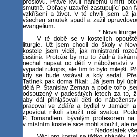
proslovů. Právě kvůli náhlému úmrtí otc
smutně. Obřady uzavřel zastupující pan 
vzkříšení a život. V té chvíli jsem už ja
všechen smutek spadl a zažil opravdovou
evangelium.
* Nová liturgie
V té době se v kostelích opouště
liturgie. Už jsem chodil do školy v N
kostele jsem viděl, jak ministranti roz
češtině. Protože by mu to žádná tiskárna
nechal napsat od dětí v náboženství v n
vypadal rukopis, ale tím to bylo milejší. 
kdy se bude vstávat a kdy sedat. Přesto
Tatínek pak doma říkal: „Já jsem byl úpln
dělá P. Stanislav Zeman a podle toho jsem
odsouzený v padesátých letech za to, že
aby dál přihlašovali děti do náboženst
pracoval ve Žďáře a bydlel v Jamách a 
zpovídat nikoli sloužit mši svatou. Po
P. Tomandlem, bývalým profesorem na 
v místním kostele sice mohl sloužit, ale n
* Nedostatek vš
Věci pro kostel se těžko sháněly. I 