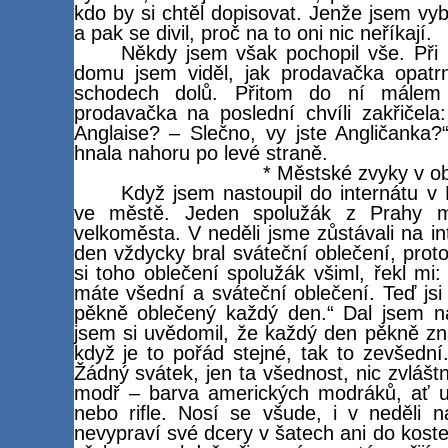
kdo by si chtěl dopisovat. Jenže jsem vyb
a pak se divil, proč na to oni nic neříkají.
Někdy jsem však pochopil vše. Při
domu jsem viděl, jak prodavačka opatr
schodech dolů. Přitom do ní málem 
prodavačka na poslední chvíli zakřičela
Anglaise? – Slečno, vy jste Angličanka?
hnala nahoru po levé straně.
* Městské zvyky v o
Když jsem nastoupil do internátu v 
ve městě. Jeden spolužák z Prahy m
velkoměsta. V neděli jsme zůstávali na int
den vždycky bral sváteční oblečení, prot
si toho oblečení spolužák všiml, řekl mi:
máte všední a sváteční oblečení. Teď js
pěkně oblečený každý den.“ Dal jsem na
jsem si uvědomil, že každý den pěkně z
když je to pořád stejné, tak to zevšedn
Žádný svátek, jen ta všednost, nic zvláš
modř – barva amerických modráků, ať už
nebo rifle. Nosí se všude, i v neděli 
nevypraví své dcery v šatech ani do koste