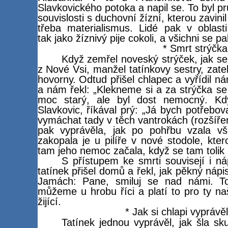
Slavkovického potoka a napil se. To byl p
souvislosti s duchovní žízní, kterou zavin
třeba materialismus. Lidé pak v oblast
tak jako žíznivý pije cokoli, a všichni se p
* Smrt strýčka
Když zemřel noveský strýček, jak se
z Nové Vsi, manžel tatínkovy sestry, zate
hovorny. Odtud přišel chlapec a vyřídil n
a nám řekl: „Klekneme si a za strýčka s
moc starý, ale byl dost nemocný. Kd
Slavkovic, říkával prý: „Já bych potřebov
vymáchat tady v těch vantrokách (rozšíře
pak vyprávěla, jak po pohřbu vzala vše
zakopala je u pilíře v nové stodole, kte
tam jeho nemoc začala, když se tam tolik 
S přístupem ke smrti souvisejí i n
tatínek přišel domů a řekl, jak pěkný ná
Jamách: Pane, smiluj se nad námi. To
můžeme u hrobu říci a platí to pro ty n
žijící.
* Jak si chlapi vyprávěl
Tatínek jednou vyprávěl, jak šla s