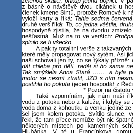
zelenou skalici, přikup jednu dojnici.
V pam
z básně o návštěvě dvou cikánek u ho
členek kmene Sintů, protože Romové k nám
vyloží karty a říká:
Tahle sedma červená 
druhé verš říká:
To, co jedna věštila, druh
hospodyně zjistila, že na dvorku zmizelo 
nešťastná. Muž na to ve verších:
Pročpa
splnilo se ti všecko.
A pak ty totalitní verše z takzvaných
které měly propagovat nový sytém. Asi jic
naši schovali jen ty, co se týkaly přízně:
dát chleba pro děti, raděj si ho sama n
Tak smýšlela Anna Stará ……. a byla po
motor se nesmí ztratit, JZD s ním nesmí m
postihla ho pokuta
(jeden hospodář z Řeči
* Pozor na čistotu
Také vzpomínám, jak nám naši řík
vodu z potoka nebo z kaluže, i kdyby se z
voda doma z kohoutku a venku jedině ze 
šel jsem kolem potoka. Svítilo slunce, vo
řekl, že tam přece nemůže být nic špatn
některých místech po kamenných schůd
Hlubánka. V té u Francínkova domu