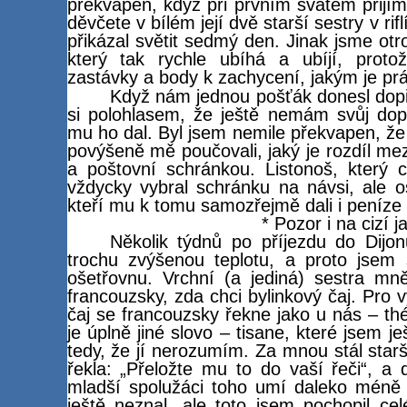
překvapen, když při prvním svatém přijím
děvčete v bílém její dvě starší sestry v ri
přikázal světit sedmý den. Jinak jsme ot
který tak rychle ubíhá a ubíjí, prot
zastávky a body k zachycení, jakým je pr
Když nám jednou pošťák donesl dopis
si polohlasem, že ještě nemám svůj do
mu ho dal. Byl jsem nemile překvapen, že 
povýšeně mě poučovali, jaký je rozdíl m
a poštovní schránkou. Listonoš, který 
vždycky vybral schránku na návsi, ale os
kteří mu k tomu samozřejmě dali i peníz
* Pozor i na cizí j
Několik týdnů po příjezdu do Dijo
trochu zvýšenou teplotu, a proto jsem
ošetřovnu. Vrchní (a jediná) sestra mn
francouzsky, zda chci bylinkový čaj. Pro 
čaj se francouzsky řekne jako u nás – thé
je úplně jiné slovo – tisane, které jsem 
tedy, že jí nerozumím. Za mnou stál star
řekla: „Přeložte mu to do vaší řeči“, a 
mladší spolužáci toho umí daleko méně 
ještě neznal, ale toto jsem pochopil c