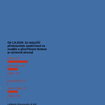
Od 1.8.2026: Za nejvyšší
představitele společnosti se
modlím a před Pánem Bohem
je výslovně jmenují
občas. (2)
dost málo. (1)
často. (0)
pravidelně. (0)
ky
skoro nikdy. (1)
vůbec. (0)
celkem hlasovalo 4 lidí