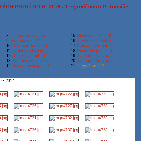
H POUTÍ DO R. 2016 - 1. výročí smrti P. Tomáše
8.
224. pěší děkovná p...
15.
Hlavní pouť 24.5.2015
9.
Hasičská pouť 24.4....
16.
Živý betlém v Bukov...
10.
Novoroční koncert 3...
17.
Předvánoční zdobení...
11.
Svatohubertská pouť...
18.
Dušičková pouť 19.1...
12.
Dušičková pouť 18.1...
19.
Svatoanenská pouť 2...
13.
Korunovační pouť 30...
20.
Svatohubertská pouť...
14.
Svatoanenská pouť 2...
21.
1. výročí smrti P. ...
30.3.2014