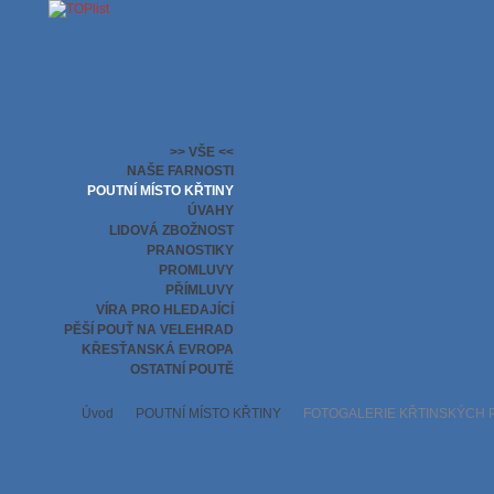
>> VŠE <<
NAŠE FARNOSTI
POUTNÍ MÍSTO KŘTINY
ÚVAHY
LIDOVÁ ZBOŽNOST
PRANOSTIKY
PROMLUVY
PŘÍMLUVY
VÍRA PRO HLEDAJÍCÍ
PĚŠÍ POUŤ NA VELEHRAD
KŘESŤANSKÁ EVROPA
OSTATNÍ POUTĚ
Úvod
POUTNÍ MÍSTO KŘTINY
FOTOGALERIE KŘTINSKÝCH POU