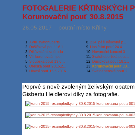
FOTOGALERIE KŘTINSKÝCH POU
Korunovační pouť 30.8.2015
26.05.2017
-
poutní místo Křtiny
1.
XVIII. svatohuberts...
8.
224. pěší děkovná p...
2.
Dušičková pouť 16.1...
9.
Hasičská pouť 24.4....
3.
Díkůvzdání za úrodu...
10.
Novoroční koncert 3...
4.
VII. korunovační po...
11.
Svatohubertská pouť...
5.
Sloupská pouť 19.6....
12.
Dušičková pouť 18.1...
6.
Orelská pouť 2015,2...
13.
Korunovační pouť 30...
7.
Hlavní pouť 15.5.2016
14.
Svatoanenská pouť 2...
Poprvé s nově zvoleným želivským opat
Gisbertu Heidlerovi díky za fotografie.