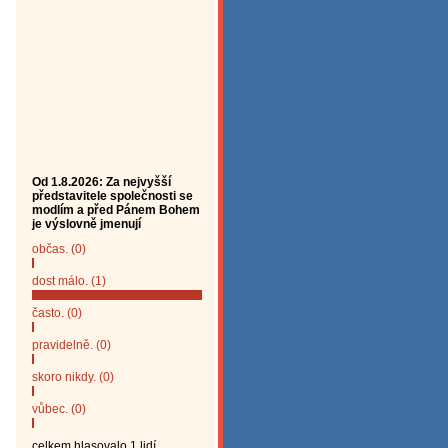
Od 1.8.2026: Za nejvyšší
představitele společnosti se
modlím a před Pánem Bohem
je výslovně jmenují
občas. (0)
dost málo. (1)
často. (0)
pravidelně. (0)
skoro nikdy. (0)
vůbec. (0)
celkem hlasovalo 1 lidí