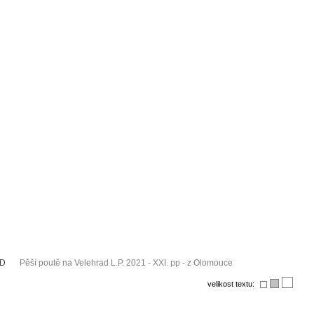
AD
Pěší poutě na Velehrad L.P. 2021 - XXI. pp - z Olomouce
velikost textu: