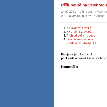
Pěší poutě na Velehrad L
24.09.2021
-
pěší pouť na Velehr
23. - 28. srpna 2021 už 21. ročník
1.
XII. svatováclavská...
2.
XXI. ročník z Vysoč...
3.
Přehled pěších pout...
4.
Dvanáctero poutníka
5.
Předetapa: STARÁ HR...
Putuje se jako každý rok,
pouť vede o. Pavel Kaška, mob.: 
Komentáře: