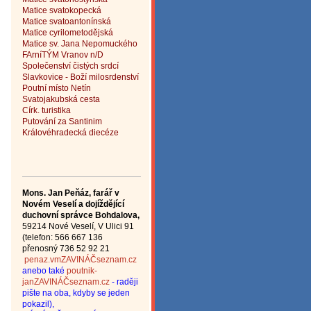
Matice svatokopecká
Matice svatoantonínská
Matice cyrilometodějská
Matice sv. Jana Nepomuckého
FArníTÝM Vranov n/D
Společenství čistých srdcí
Slavkovice - Boží milosrdenství
Poutní místo Netín
Svatojakubská cesta
Círk. turistika
Putování za Santinim
Královéhradecká diecéze
Mons. Jan Peňáz, farář v
Novém Veselí a dojíždějící
d
uchovní správce
Bohdalova,
59214 Nové Veselí, V Ulici 91
(telefon: 566 667 136
přenosný 736 52 92 21
penaz.vmZAVINÁČseznam.cz
anebo také
poutnik-
janZAVINÁČseznam.cz
- raději
pište na oba, kdyby se jeden
pokazil),