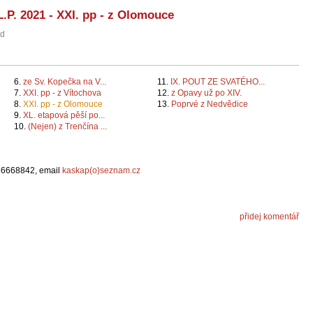
.P. 2021 - XXI. pp - z Olomouce
ad
6.
ze Sv. Kopečka na V...
11.
IX. POUT ZE SVATÉHO...
7.
XXI. pp - z Vítochova
12.
z Opavy už po XIV.
8.
XXI. pp - z Olomouce
13.
Poprvé z Nedvědice
9.
XL. etapová pěší po...
10.
(Nejen) z Trenčína ...
736668842, email
kaskap(o)seznam.cz
přidej komentář