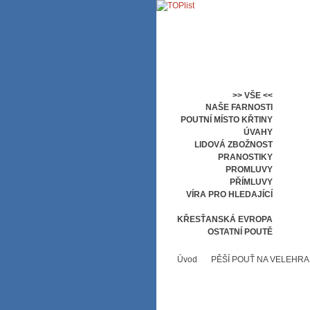
>> VŠE <<
NAŠE FARNOSTI
POUTNÍ MÍSTO KŘTINY
ÚVAHY
LIDOVÁ ZBOŽNOST
PRANOSTIKY
PROMLUVY
PŘÍMLUVY
VÍRA PRO HLEDAJÍCÍ
PĚŠÍ POUŤ NA VELEHRAD
KŘESŤANSKÁ EVROPA
OSTATNÍ POUTĚ
Úvod
PĚŠÍ POUŤ NA VELEHR