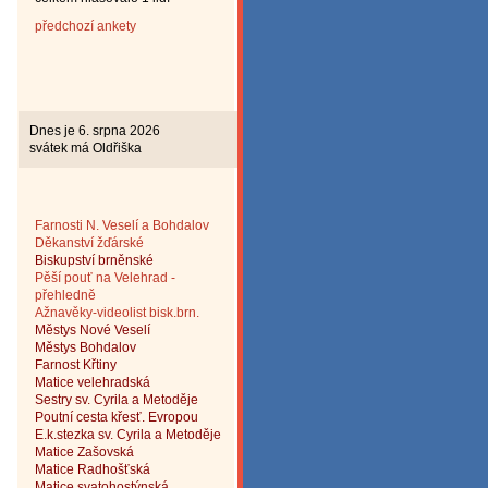
předchozí ankety
Dnes je 6. srpna 2026
svátek má Oldřiška
Farnosti N. Veselí a Bohdalov
Děkanství žďárské
Biskup
ství brněnské
Pěší pouť na Velehrad -
přehledně
Ažnavěky-videolist bisk.brn.
Městys Nové Veselí
Městys Bohdalov
Farnost Křtiny
Matice velehradská
Sestry sv. Cyrila a Metoděje
Poutní cesta křesť. Evropou
E.k.stezka sv. Cyrila a
Metoděje
Matice Zašovská
Matice Radhošťská
Matice svatohostýnská