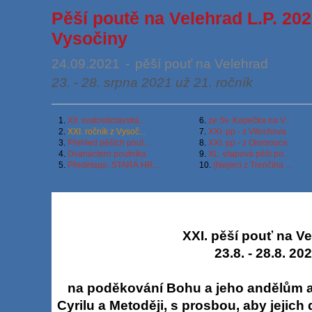
Pěší poutě na Velehrad L.P. 2021
Vysočiny
24.09.2021
-
pěší pouť na Velehrad
23. - 28. srpna 2021 už 21. ročník
1.
XII. svatováclavská...
6.
ze Sv. Kopečka na V...
2.
XXI. ročník z Vysoč...
7.
XXI. pp - z Vítochova
3.
Přehled pěších pout...
8.
XXI. pp - z Olomouce
4.
Dvanáctero poutníka
9.
XL. etapová pěší po...
5.
Předetapa: STARÁ HR...
10.
(Nejen) z Trenčína ...
XXI. pěší pouť na V
23.8. - 28.8. 20
na poděkování Bohu a jeho andělům a
Cyrilu a Metoději, s prosbou, aby jejich dě