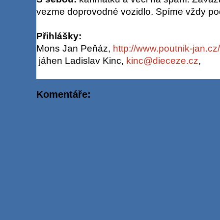
vezme doprovodné vozidlo. Spíme vždy pod
Přihlášky:
Mons Jan Peňáz,
http://www.poutnik-jan.cz/
jáhen Ladislav Kinc,
kinc@dieceze.cz
,
Komentáře: