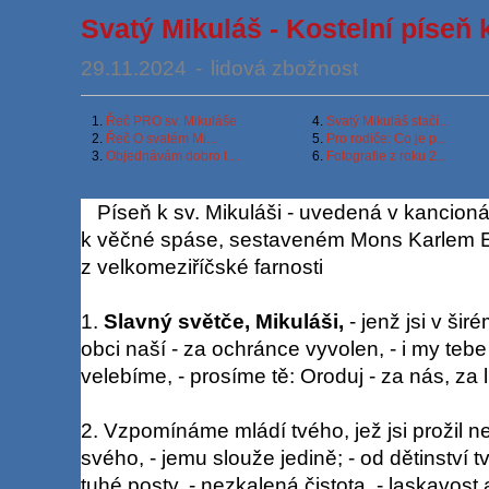
Svatý Mikuláš - Kostelní píseň k
29.11.2024
-
lidová zbožnost
1.
Řeč PRO sv. Mikuláše
4.
Svatý Mikuláš stačí...
2.
Řeč O svatém Mi...
5.
Pro rodiče: Co je p...
3.
Objednávám dobro t....
6.
Fotografie z roku 2...
Píseň k sv. Mikuláši - uvedená v kancioná
k věčné spáse, sestaveném Mons Karlem 
z velkomeziříčské farnosti
1.
Slavný světče, Mikuláši,
- jenž jsi v šir
obci naší - za ochránce vyvolen, - i my tebe
velebíme, - prosíme tě: Oroduj - za nás, za l
2. Vzpomínáme mládí tvého, jež jsi prožil ne
svého, - jemu slouže jedině; - od dětinství t
tuhé posty, - nezkalená čistota, - laskavost 