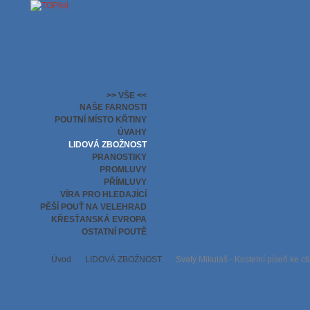
>> VŠE <<
NAŠE FARNOSTI
POUTNÍ MÍSTO KŘTINY
ÚVAHY
LIDOVÁ ZBOŽNOST
PRANOSTIKY
PROMLUVY
PŘÍMLUVY
VÍRA PRO HLEDAJÍCÍ
PĚŠÍ POUŤ NA VELEHRAD
KŘESŤANSKÁ EVROPA
OSTATNÍ POUTĚ
Úvod
LIDOVÁ ZBOŽNOST
Svatý Mikuláš - Kostelní píseň ke cti