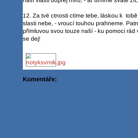
naší vlasti dopřej míru, - ať umíme svatě žít
12. Za tvé ctnosti ctíme tebe, láskou k tobě
slasti nebe, - vroucí touhou prahneme. Patr
přímluvou svou touze naší - ku pomoci rád v
se dej!
Komentáře: