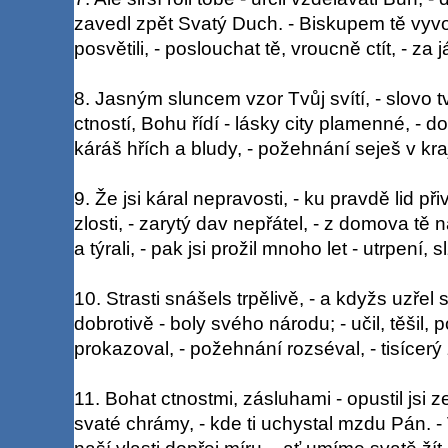
zavedl zpět Svatý Duch. - Biskupem tě vyvoli
posvětili, - poslouchat tě, vroucně ctít, - za já
8. Jasným sluncem vzor Tvůj svítí, - slovo 
ctností, Bohu řídí - lásky city plamenné, - do
káráš hřích a bludy, - požehnání seješ v kraj
9. Že jsi káral nepravosti, - ku pravdě lid přiv
zlosti, - zarytý dav nepřátel, - z domova tě na
a týrali, - pak jsi prožil mnoho let - utrpení, s
10. Strasti snášels trpělivě, - a kdyžs uzřel 
dobrotivě - boly svého národu; - učil, těšil,
prokazoval, - požehnání rozséval, - tisícerý zt
11. Bohat ctnostmi, zásluhami - opustil jsi 
svaté chrámy, - kde ti uchystal mzdu Pán. 