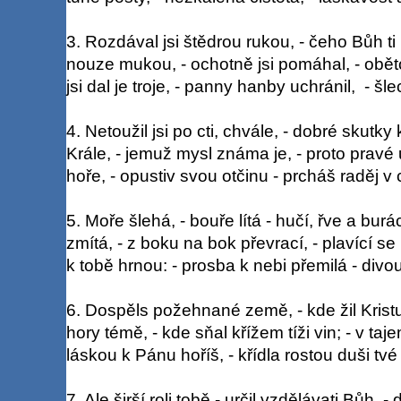
3. Rozdával jsi štědrou rukou, - čeho Bůh ti
nouze mukou, - ochotně jsi pomáhal, - oběto
jsi dal je troje, - panny hanby uchránil, - šl
4. Netoužil jsi po cti, chvále, - dobré skutky
Krále, - jemuž mysl známa je, - proto pravé 
hoře, - opustiv svou otčinu - prcháš raděj v 
5. Moře šlehá, - bouře lítá - hučí, řve a burá
zmítá, - z boku na bok převrací, - plavící se
k tobě hrnou: - prosba k nebi přemilá - divou 
6. Dospěls požehnané země, - kde žil Kristu
hory témě, - kde sňal křížem tíži vin; - v taj
láskou k Pánu hoříš, - křídla rostou duši tvé
7. Ale širší roli tobě - určil vzdělávati Bůh, -