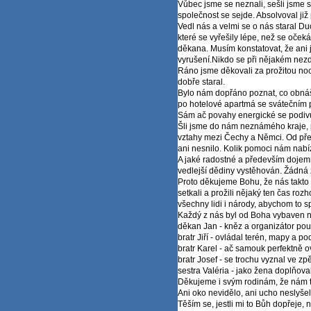
Vůbec jsme se neznali, sešli jsme s
společnost se sejde. Absolvoval již 
Vedl nás a velmi se o nás staral Du
které se vyřešily lépe, než se očeká
děkana. Musí­m konstatovat, že an
vyrušení­.Nikdo se při nějakém nezd
Ráno jsme děkovali za prožitou noc,
dobře staral.
Bylo nám dopřáno poznat, co obnáš
po hotelové apartmá se sváteční­m 
Sám ač povahy energické se podivu
Šli jsme do nám neznámého kraje, 
vztahy mezi Čechy a Němci. Od pře
ani nesnilo. Kolik pomoci nám nabí­z
A jaké radostné a předevší­m dojemné
vedlejší­ dědiny vystěhován. Žádná 
Proto děkujeme Bohu, že nás takto d
setkali a prožili nějaký ten čas rozho
všechny lidi i národy, abychom to sp
Každý z nás byl od Boha vybaven n
děkan Jan - kněz a organizátor pou
bratr Jiří­ - ovládal terén, mapy a p
bratr Karel - ač samouk perfektně 
bratr Josef - se trochu vyznal ve zpěv
sestra Valéria - jako žena doplňova
Děkujeme i svým rodinám, že nám tut
Ani oko nevidělo, ani ucho neslyšelo
Těší­m se, jestli mi to Bůh dopřeje, na