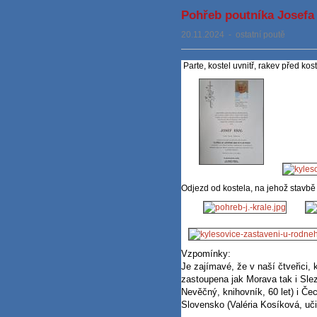
Pohřeb poutníka Josefa 
20.11.2024
-
ostatní poutě
Parte, kostel uvnitř, rakev před k
Odjezd od kostela, na jehož stavb
Vzpomínky:
Je zajímavé, že v naší čtveřici,
zastoupena jak Morava tak i Slez
Nevěčný, knihovník, 60 let) i Čec
Slovensko (Valéria Kosíková, učit