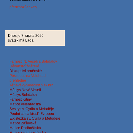
předchozí ankety
Dnes je 7. srpna 2026
svátek má Lada
Farnosti N. Veselí a Bohdalov
Děkanství žďárské
Biskup
ství brněnské
Pěší pouť na Velehrad -
přehledně
Ažnavěky-videolist bisk.brn.
Městys Nové Veselí
Městys Bohdalov
Farnost Křtiny
Matice velehradská
Sestry sv. Cyrila a Metoděje
Poutní cesta křesť. Evropou
E.k.stezka sv. Cyrila a
Metoděje
Matice Zašovská
Matice Radhošťská
Matice svatohostýnská