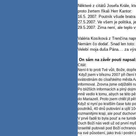
Některé z citátů Josefa Krále, 
proto žertem říkali Herr Kantor:
16.5. 2007: Poutník všude bratra
27.5.2007: Ve všem je politika, j
29.5.2007: Zima není, ale teplo v
Valéria Kosíková z Trenčína naps
Nemám čo dodať. Snad len toto:
Velebí moja duša Pána.... za v
On sám na závěr pouti napsal
Citát:
Není­-li to proti Tvé vůli, Bože, dop
Když jsem v březnu 2007 při čtení­ Ka
svátostinám do cí­sařského města Aa
informoval. Zrovna jsme odjí­žděli 
Po bližší­ch informací­ch a plný d
mně vedlo k tomu, abych se této pěší
do Mariazell. Proto jsem chtěl jí­t 
Když si nyní­ po kratší­m čase tuto p
poutní­ků, 40 dnů putování­ a ují­tí
rozmanitými kraji, ale pouť duchovní­ 
V prvé řadě to byla pouť a ne turist
Duch Boží­ nás vedl už od první­ myš
Izraelité putovali pod Boží­ ochrano
na své působení­, jako trvá i postní