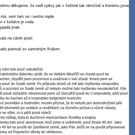
kterému děkujeme, že vedl zpěvy jak v češtině tak němčině a kterému jsme
 má, sem tam se i sestra najde.
en v kořalce je voda.
ypadá jinak.
ala na závěr pouti:
ýsadu putovať so samotným Králom
:
řej nám tuto pouť uskutečnit.
tolického týdení­ku zjistil, že ve Velkém Meziří­čí­ se chystá pouť ke
chen, zbystřil jsem pozornost a uvažoval o své účasti. Ihned jsem se
na pouť do Svaté země. Po pří­jezdu domů už mě tato myšlenka neopustila.
ojmů a poznání­ ze Svaté země už nebylo možné tuto myšlenku neuskutečnit. Vše
­ pouti zúčastnil. Absolvoval jsem už část pěší­ pouti do Compostelly, pěší­ pouť
pěšky do Aachen až k holandsko belgickým hranicí­m.
ouť promí­tám a hodnotí­m, musí­m přiznat, že to nebylo jen dobrodružství­ pěti
­ 1048 kilometrů po cestách a cestičkách za různého počasí­ a různé nálady,
se vší­m, co k pěší­ pouti náleží­.
ický výšlap, byla to duchovní­ reprezentace člověka a krajiny.
lenky tuto pouť absolvovat. Aniž jsme si uvědomili, pouť trvala 40 dní­. Jako
u 40 let na poušti do Zaslí­bené země, jako Pán Ježí­š se na poušti připravoval
­ doba od Popeleční­ středy do Velikonoc.