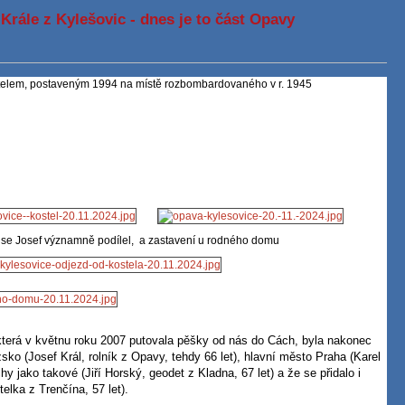
Krále z Kylešovic - dnes je to část Opavy
ostelem, postaveným 1994 na místě rozbombardovaného v r. 1945
ě se Josef významně podílel, a zastavení u rodného domu
 která v květnu roku 2007 putovala pěšky od nás do Cách, byla nakonec
sko (Josef Král, rolník z Opavy, tehdy 66 let), hlavní město Praha (Karel
hy jako takové (Jiří Horský, geodet z Kladna, 67 let) a že se přidalo i
elka z Trenčína, 57 let).