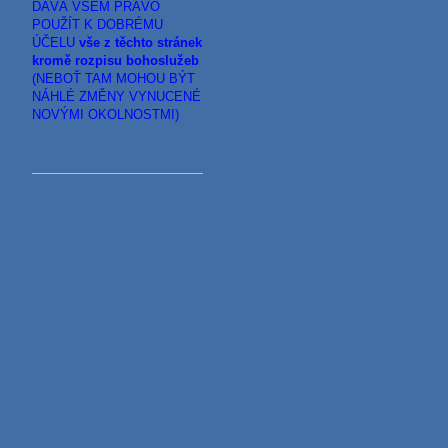
DÁVÁ VŠEM PRÁVO
POUŽÍT K DOBRÉMU
ÚČELU
vše z těchto stránek
kromě rozpisu bohoslužeb
(NEBOŤ TAM MOHOU BÝT
NÁHLÉ ZMĚNY VYNUCENÉ
NOVÝMI OKOLNOSTMI)