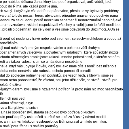
e po nabí­dce děkana Jana, který tuto pouť organizoval, aniž věděl, jaká
pouť do Ří­ma, ale každá pouť je jiná.
ch svatý. I když bylo vše dobře naplánováno, přesto se vyskytovaly problémy,
valo ať to bylo počasí­, terén, ubytování­, pří­padně únava nebo puchýře pana
i jednou za celou dobu poutě nevzniklo sebemenší­ nedorozumění­ nebo nějaké
aru nevzrušoval, všichni respektovali všechny a raději jsme to řešili modlitbou.
 prosili o požehnání­ na celý den a vše jsme odevzdali do Boží­ moci. A On se
í­ pouť od noclehu v trávě nebo pod stromem, se suchým chlebem a vodou až
pohoštění­m.
ji nad naší­m vzájemným respektování­m a pokorou vůči druhým.
poznamenaných válečnými a poválečnými událostmi, které způsobily složité
chodu německých hranic jsme zakusili mnoho pohostinství­, o kterém se nám
eli a s jakou radostí­, s tí­m se u nás doma nesetkáme.
 je, když vás ubytuje člověk, který byl jako malé dí­tě s rodiči bez ničeho z
zloba nebo nenávist, ale radost a ochota pomoci či poradit.
al do společné rodiny ne jen poutní­ků, ale všech těch, s kterými jsme se
voru nebo pohostinství­, že všichni jsou jeho děti a vše, co stvořil, stvořil pro
olečně uží­vali.
ějakým darem, byli jsme si vzájemně potřební­ a proto nám nic moc nescházelo
tě
odle nich nás vedl
ovládal německý jazyk
u a liturgických pí­sní­ch
la naše společenství­, starala se pokud bylo potřeba o kuchyni.
o pouť dopřály uskutečnit a určitě se také za šťastný návrat modlili.
, ani na mysl lidskou nevstoupilo, co Bůh připravil těm kdo jej milují­.
 další­ pouť třeba i s další­mi poutní­ky.