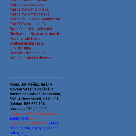
Matice svatokopecká
Matice svatoantonínská
Matice cyrilometodějská
Matice sv. Jana Nepomuckého
FArníTÝM Vranov n/D
Společenství čistých srdcí
Slavkovice - Boží milosrdenství
Poutní místo Netín
Svatojakubská cesta
Círk. turistika
Putování za Santinim
Královéhradecká diecéze
Mons. Jan Peňáz, farář v
Novém Veselí a dojíždějící
d
uchovní správce
Bohdalova,
59214 Nové Veselí, V Ulici 91
(telefon: 566 667 136
přenosný 736 52 92 21
penaz.vmZAVINÁČseznam.cz
anebo také
poutnik-
janZAVINÁČseznam.cz
- raději
pište na oba, kdyby se jeden
pokazil),