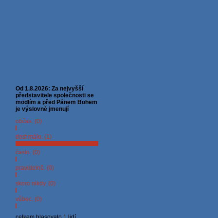
Od 1.8.2026: Za nejvyšší
představitele společnosti se
modlím a před Pánem Bohem
je výslovně jmenují
občas. (0)
dost málo. (1)
často. (0)
pravidelně. (0)
skoro nikdy. (0)
vůbec. (0)
celkem hlasovalo 1 lidí