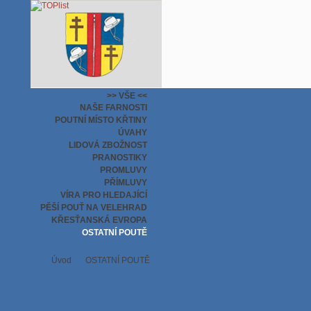
>> VŠE <<
NAŠE FARNOSTI
POUTNÍ MÍSTO KŘTINY
ÚVAHY
LIDOVÁ ZBOŽNOST
PRANOSTIKY
PROMLUVY
PŘÍMLUVY
VÍRA PRO HLEDAJÍCÍ
PĚŠÍ POUŤ NA VELEHRAD
KŘESŤANSKÁ EVROPA
OSTATNÍ POUTĚ
Úvod
OSTATNÍ POUTĚ