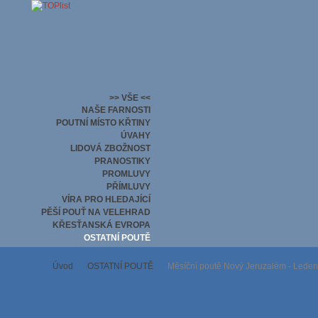
>> VŠE <<
NAŠE FARNOSTI
POUTNÍ MÍSTO KŘTINY
ÚVAHY
LIDOVÁ ZBOŽNOST
PRANOSTIKY
PROMLUVY
PŘÍMLUVY
VÍRA PRO HLEDAJÍCÍ
PĚŠÍ POUŤ NA VELEHRAD
KŘESŤANSKÁ EVROPA
OSTATNÍ POUTĚ
Úvod
OSTATNÍ POUTĚ
Měsíční poutě Nový Jeruzalém - Lede