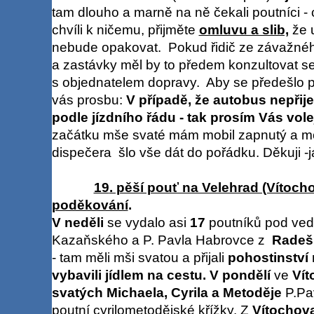
tam dlouho a marně na ně čekali poutníci - ce
chvíli k ničemu, přijměte
omluvu a slib,
že 
nebude opakovat. Pokud řidič ze závažnéh
a zastávky měl by to předem konzultovat s
s objednatelem dopravy. Aby se předešlo
vás prosbu:
V případě, že autobus nepřij
podle jízdního řádu - tak prosím Vás vol
začátku mše svaté mám mobil zapnutý a mo
dispečera šlo vše dát do pořádku. Děkuji -
19
. pěší pouť na Velehrad (Vítoc
poděkování
.
V neděli
se vydalo asi
17
poutníků pod ve
Kazaňského a P. Pavla Habrovce z
Radeší
- tam měli mši svatou a přijali
pohostinství 
vybavili jídlem na cestu.
V pondělí
ve
Vít
svatých Michaela, Cyrila a Metoděje
P.Pa
poutní cyrilometodějské křížky. Z
Vítochov