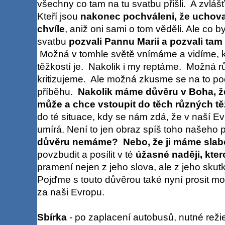
všechny co tam na tu svatbu přišli. A zvlášť 
Kteří jsou
nakonec pochváleni, že uchova
chvíle
, aniž oni sami o tom věděli. Ale co b
svatbu
pozvali Pannu Marii a pozvali tam 
Možná v tomhle světě vnímáme a vidíme, k
těžkostí je. Nakolik i my reptáme. Možná
kritizujeme. Ale možná zkusme se na to po
příběhu.
Nakolik máme důvěru v Boha, že
může a chce vstoupit do těch různých tě
do té situace, kdy se nám zdá, že v naší E
umírá. Není to jen obraz spíš toho našeho 
důvěru nemáme? Nebo, že ji máme sla
povzbudit a posílit v té
úžasné naději, kte
pramení nejen z jeho slova, ale z jeho skut
Pojďme s touto důvěrou také nyní prosit mod
za naši Evropu.
Sbírka
- po zaplacení autobusů, nutné režie