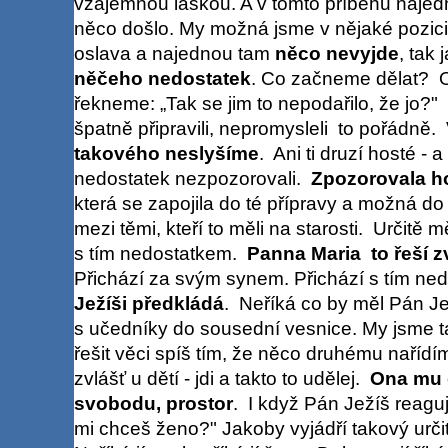
vzájemnou láskou. A v tomto příběhu najedn
něco došlo. My možná jsme v nějaké pozici,
oslava a najednou tam
něco nevyjde
, tak
něčeho nedostatek
. Co začneme dělat? O
řekneme: „Tak se jim to nepodařilo, že jo?"
špatně připravili, nepromysleli to pořádně.
takového neslyšíme
. Ani ti druzí hosté - 
nedostatek nezpozorovali.
Zpozorovala ho
která se zapojila do té přípravy a možná d
mezi těmi, kteří to měli na starosti. Určitě mě
s tím nedostatkem.
Panna Maria to řeší 
Přichází za svým synem. Přichází s tím ne
Ježíši předkládá
. Neříká co by měl Pán Je
s učedníky do sousední vesnice. My jsme 
řešit věci spíš tím, že něco druhému naříd
zvlášť u dětí - jdi a takto to udělej.
Ona mu 
svobodu, prostor
. I když Pán Ježíš reag
mi chceš ženo?" Jakoby vyjádří takový určit