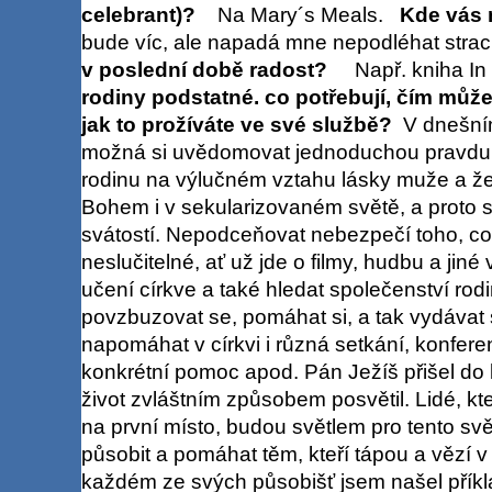
celebrant)?
Na Mary´s Meals.
Kde vás n
bude víc, ale napadá mne nepodléhat str
v poslední době radost?
Např. kniha I
rodiny podstatné. co potřebují, čím můž
jak to prožíváte ve své službě?
V dnešní
možná si uvědomovat jednoduchou pravdu, 
rodinu na výlučném vztahu lásky muže a žen
Bohem i v sekularizovaném světě, a proto se
svátostí. Nepodceňovat nebezpečí toho, co
neslučitelné, ať už jde o filmy, hudbu a jiné
učení církve a také hledat společenství rodi
povzbuzovat se, pomáhat si, a tak vydávat
napomáhat v církvi i různá setkání, konferen
konkrétní pomoc apod. Pán Ježíš přišel do ko
život zvláštním způsobem posvětil. Lidé, kt
na první místo, budou světlem pro tento sv
působit a pomáhat těm, kteří tápou a vězí v
každém ze svých působišť jsem našel příkl