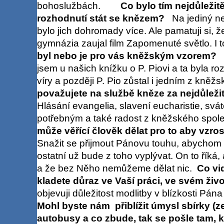
bohoslužbách.
Co bylo tím nejdůležit
rozhodnutí stát se knězem?
Na jediný ne
bylo jich dohromady více. Ale pamatuji si, 
gymnázia zaujal film Zapomenuté světlo. I
byl nebo je pro vás kněžským vzorem?
jsem u našich knížku o P. Piovi a ta byla ro
víry a později P. Pio zůstal i jedním z kn
považujete na službě kněze za nejdůležit
Hlásání evangelia, slavení eucharistie, svát
potřebným a také radost z kněžského spol
může věřící člověk dělat pro to aby vzros
Snažit se přijmout Pánovu touhu, abychom ž
ostatní už bude z toho vyplývat. On to říká,
a že bez Něho nemůžeme dělat nic.
Co vid
kladete důraz ve Vaší práci, ve svém ž
objevuji důležitost modlitby v blízkosti Pána 
Mohl byste nám přiblížit úmysl sbírky (ze
autobusy a co zbude, tak se pošle tam, k