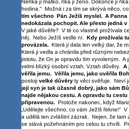
Neříká jí matko, říká jí ženo. Dokonce jí řík
hodina." Možná i za tím se skrývá něco, 
tím všechno Pán Ježíš myslel. A Panna Ma
nedokázala pochopit. Ale přesto jedná v
V jaké důvěře? V té co vlastně prožívala ce
něj. Nebo Ježíš vedle ní.
Kdy prožívala tu
provázela.
Která jí dala ten velký dar, že 
Která ji vedla a chránila před různými nebez
jistotu, že On je opravdu tím vyvoleným. A
velmi blízký osobní vztah. Vztah důvěry.
A 
věřila jemu. Věřila jemu, jako uvěřila Boh
postoji
velké důvěry
ty věci svěřuje. Neví
její syn je tak úžasně dobrý, jako sám Bůh
najde nějakou cestu. A opravdu tu cestu 
připravenou.
Protože nakonec, když Maria
„Udělejte všechno, co vám Ježíš řekne!" V t
a udělá ten zvláštní zázrak. Nejen, že tam 
se stává požehnáním pro celou tu chvíli. Pr