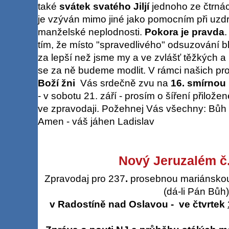
také
svátek svatého Jiljí
jednoho ze čtrnác
je vzýván mimo jiné jako pomocním při uzd
manželské neplodnosti.
Pokora je pravda
.
tím, že místo "spravedlivého" odsuzování 
za lepší než jsme my a ve zvlášť těžkých a
se za ně budeme modlit. V rámci našich p
Boží žni
Vás srdečně zvu na
16. smírnou
- v sobotu 21. září - prosím o šíření přilože
ve zpravodaji. Požehnej Vás všechny: Bůh
Amen - váš jáhen Ladislav
Nový Jeruzalém č.
Zpravodaj pro 237
.
prosebnou mariánskou 
(dá-li Pán Bůh)
v Radostíně nad Oslavou - ve čtvrtek