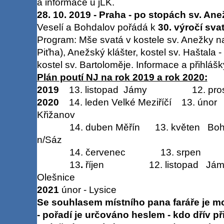
a informace u jLK.
28. 10. 2019 - Praha - po stopách sv. An
Veselí a Bohdalov pořádá k
30. výročí sva
Program: Mše svatá v kostele sv. Anežky na
Piťha), Anežský klášter, kostel sv. Haštala 
kostel sv. Bartoloměje. Informace a přihlášk
Plán poutí NJ na rok 2019 a rok 2020:
2019
13. listopad Jámy 12. prosin
2020
14.
leden Velké Meziříčí 13. ún
Křižanov
14. duben Měřín 13. květen Boh
n/Sáz
14.
červenec 13. srpen
13
.
říjen 12. listopad J
Olešnice
2021
únor - Lysice
Se souhlasem místního pana faráře je mož
- pořadí je určováno heslem - kdo dřív přijde