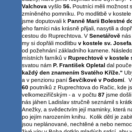
Valchova
vyšlo
56.
Poutníci měli možnost s
zmíněného pomníku. Po modlitbě v kostel
jsme doputovali k
Panně Marii Bolestné do
jeho farníci nás krásně přijali, nasytili a d
cestou do Ruprechtova. V
Senetářově
nás o
my si dopřáli modlitbu
v kostele sv. Josefa,
od požehnání základního kamene. Následov
místních farníků v
Ruprechtově v kostele 
svatou nám
P. František Opletal
dal poučen
každý den znamením Svatého Kříže."
Uby
a v penzionu paní
Ševčíkové v Podomí
. V
60
poutníků z Ruprechtova do Račic, kde js
velkomeziříčským - a v počtu
87
jsme došli
nás jáhen Ladislav stručně seznámil s kr
Anežky, a svědectvím její maminky, která na
po jejím narozením knihu. Kolik dětí je zab
jsou neplánované, nechtěné a nebo nemocn
živé víry v Boha dotklo mladých srdcí, aby 