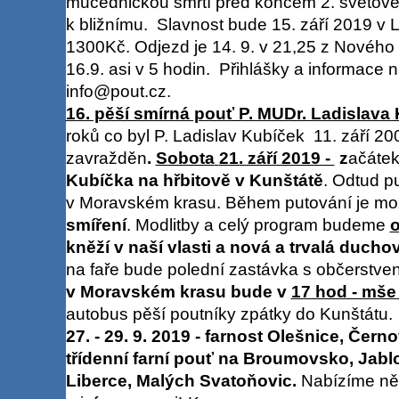
mučednickou smrtí před koncem 2. světové 
k bližnímu. Slavnost bude 15. září 2019 v
1300Kč. Odjezd je 14. 9. v 21,25 z Nového
16.9. asi v 5 hodin. Přihlášky a informace n
info@pout.cz.
16. pěší smírná pouť P. MUDr. Ladislava
roků co byl P. Ladislav Kubíček 11. září 20
zavražděn
.
Sobota
21. září 2019 -
z
ačáte
Kubíčka na hřbitově v Kunštátě
. Odtud p
v Moravském krasu. Během putování je mo
smíření
. Modlitby a celý program budeme
o
kněží v naší vlasti a nová a trvalá ducho
na faře bude polední zastávka s občerstve
v Moravském krasu bude v
17 hod - mše
autobus pěší poutníky zpátky do Kunštátu.
27. - 29. 9. 2019 - farnost Olešnice, Čer
třídenní farní pouť na Broumovsko, Jabl
Liberce, Malých Svatoňovic.
Nabízíme něk