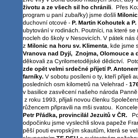
životu a ze všech sil ho chránili
. Přes Koz
program u paní zubařky) jsme došli
Milonic
duchovní otcové -
P. Martin Kohoutek a P.
ubytování v rodinách. Poutníci, na které se n
nocleh do školy v Nesovicích. V pátek nás 
z
Milonic na horu sv. Klimenta
, kde jsme 
Vranova nad Dyjí, Znojma, Olomouce a d
děkovali za Cyrilometodějské dědictví. Po
zde opět velmi srdečné přijetí P. Anton
farníky.
V sobotu posíleni o ty, kteří přijeli
posledních osm kilometrů na Velehrad -
17
v basilice zasvěcení našeho národa Panně 
z roku 1993, přijali novou členku Společenst
růžencem připravili na mši svatou. Koncel
Petr Přádka, provincilál Jezuitů v ČR.
Po 
odpočinku jsme vyslechli slova papeže Frant
pěší pouti evropským skautům, která se velm