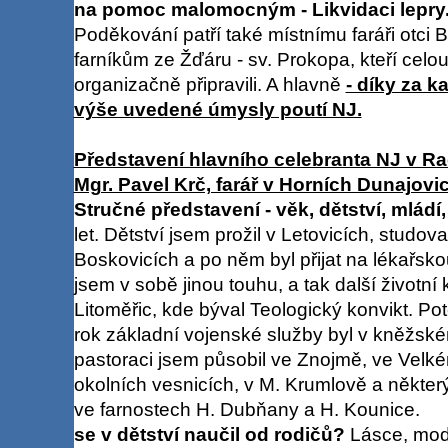
na pomoc malomocným - Likvidaci lepry
Poděkování patří také místnímu faráři otci 
farníkům ze Žďáru - sv. Prokopa, kteří celo
organizačně připravili. A hlavně
- díky za 
výše uvedené úmysly poutí NJ.
Představení hlavního celebranta NJ v Rad
Mgr. Pavel Krč, farář v Horních Dunajovi
Stručné představení - věk, dětství, mládí
let. Dětství jsem prožil v Letovicích, studo
Boskovicích a po něm byl přijat na lékařskou 
jsem v sobě jinou touhu, a tak další životní
Litoměřic, kde býval Teologický konvikt. Po
rok základní vojenské služby byl v kněžsk
pastoraci jsem působil ve Znojmě, ve Velké
okolních vesnicích, v M. Krumlově a někter
ve farnostech H. Dubňany a H. Kounice
se v dětství naučil od rodičů?
Lásce, modl