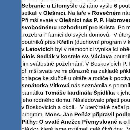
Sebranic u Litomyšle
už ráno vyšlo
6
poutn
setkali v
Olešnici
. Na faře v
Rovečném
nás
Při mši svaté v
Olešnici nás P. P. Habrove
svobodnému rozhodnutí pro Krista
. Po m
„rozebrali" farníci do svých domovů. V úter
poutníků přes
Křetín
(duchovní program v k
v
Letovicích
byl v nemocnici vynikající ob
Alois Sedlák v kostele sv. Václava
poutník
jim svátostné požehnání. V Boskovicích P.
při mši svaté velmi důrazně na základě při
chlapce ke službě u oltáře a rodiče k poctiv
senátorka Vítková
nás seznámila s pomn
památku
Tomáše kardinála Špidlíka
k jeh
jeho rodného domu. Následovalo přijetí pou
v Boskovicích a okolí. V úterý také začal 
program.
Mons. Jan Peňáz připravil podl
Piťhy: O svaté Anežce Přemyslovně a o 
otázky, které jsme rozjímali celé čtyři dny.