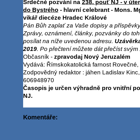
Srdečné pozvání na
238. pouť NJ - v úter
do Bystrého
- hlavní celebrant - Mons. M
vikář diecéze Hradec Králové
Pán Bůh zaplať za Vaše dopisy a příspěvky
Zprávy, oznámení, články, pozvánky do to
posílat na níže uvedenou adresu.
Uzávěrka 
2019
. Po přečtení můžete dát přečíst sv
Občasník -
zpravodaj Nový Jeruzalém
Vydává: Římskokatolická farnost Rovečné,
Zodpovědný redaktor : jáhen Ladislav Kinc,
606948970
Časopis je určen výhradně pro vnitřní po
NJ.
Komentáře: