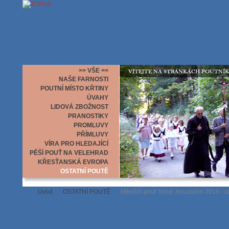
>> VŠE <<
NAŠE FARNOSTI
POUTNÍ MÍSTO KŘTINY
ÚVAHY
LIDOVÁ ZBOŽNOST
PRANOSTIKY
PROMLUVY
PŘÍMLUVY
VÍRA PRO HLEDAJÍCÍ
PĚŠÍ POUŤ NA VELEHRAD
KŘESŤANSKÁ EVROPA
OSTATNÍ POUTĚ
Úvod
OSTATNÍ POUTĚ
Měsíční pouť Nový Jeruzalém 2019 - z