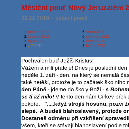
Měsíční pouť Nový Jeruzalém 20
29.11.2019
-
ostatní poutě
1.
prosinec 2019
5.
srpen 2019
2.
listopad 2019
6.
červenec 2019
3.
říjen 2019
7.
červen 2019
4.
září 2019
8.
květen 2019
Pochválen buď Ježíš Kristus!
Vážení a milí přátelé! Dnes je poslední den 
neděle 1. září - den, na který se nemalá čás
také netěší, protože je to začátek školního 
den Páně
- jdeme do školy Boží -
s Bohem 
se ti až milo!
V tento den nám Církev překl
pokoře.
".....když strojíš hostinu, pozv
slepé. A budeš blahoslavený, protože oni 
Dostaneš odměnu při vzkříšení spravedl
všem, kteří se stávají blahoslavení podle t