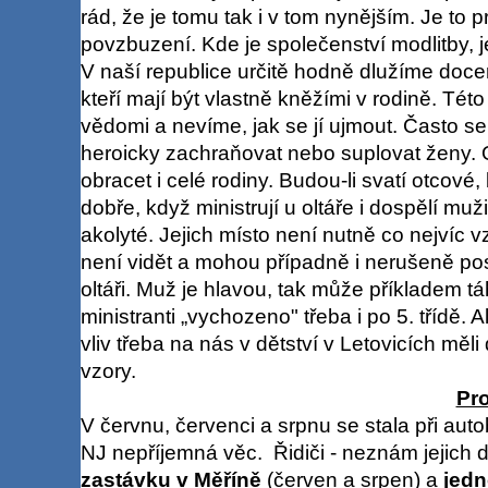
rád, že je tomu tak i v tom nynějším. Je to 
povzbuzení. Kde je společenství modlitby, j
V naší republice určitě hodně dlužíme docen
kteří mají být vlastně kněžími v rodině. Tét
vědomi a nevíme, jak se jí ujmout. Často se o
heroicky zachraňovat nebo suplovat ženy. O
obracet i celé rodiny. Budou-li svatí otcové,
dobře, když ministrují u oltáře i dospělí muž
akolyté. Jejich místo není nutně co nejvíc
není vidět a mohou případně i nerušeně posp
oltáři. Muž je hlavou, tak může příkladem tá
ministranti „vychozeno" třeba i po 5. třídě. 
vliv třeba na nás v dětství v Letovicích měli d
vzory.
Pr
V červnu, červenci a srpnu se stala při au
NJ nepříjemná věc. Řidiči - neznám jejich 
zastávku v Měříně
(červen a srpen) a
jedn