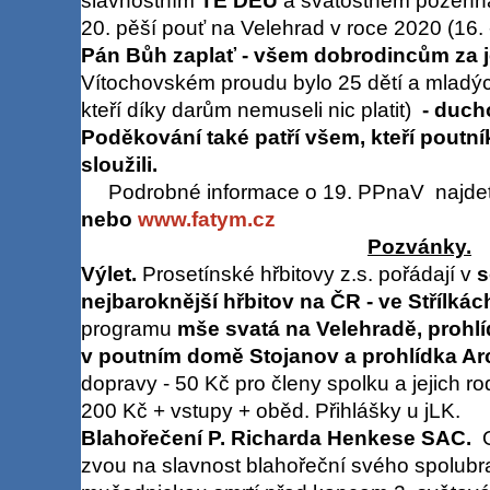
slavnostním
TE DEU
a svátostném požehná
20. pěší pouť na Velehrad v roce 2020 (16. -
Pán Bůh zaplať - všem dobrodincům za j
Vítochovském proudu bylo 25 dětí a mladých
kteří díky darům nemuseli nic platit)
- duch
Poděkování také patří všem, kteří pout
sloužili.
Podrobné informace o 19. PPnaV najde
nebo
www.fatym.cz
Pozvánky.
Výlet.
Prosetínské hřbitovy z.s. pořádají v
s
nejbaroknější hřbitov na ČR - ve Střílkác
programu
mše svatá na Velehradě, prohlí
v poutním domě Stojanov a prohlídka A
dopravy - 50 Kč pro členy spolku a jejich rod
200 Kč + vstupy + oběd. Přihlášky u jLK.
Blahořečení P. Richarda Henkese SAC.
zvou na slavnost blahořeční svého spolubra