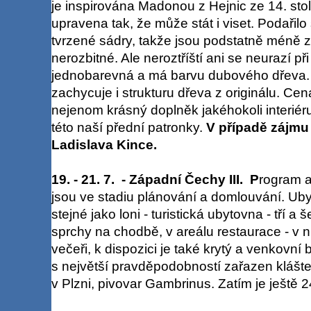
je inspirována Madonou z Hejnic ze 14. stol
upravena tak, že může stát i viset. Podařilo 
tvrzené sádry, takže jsou podstatně méně z
nerozbitné. Ale neroztříští ani se neurazí př
jednobarevná a má barvu dubového dřeva. O
zachycuje i strukturu dřeva z originálu. Cen
nejenom krásný doplněk jakéhokoli interiér
této naší přední patronky.
V případě zájmu
Ladislava Kince.
19. - 21. 7. - Západní Čechy III. P
rogram a
jsou ve stadiu plánování a domlouvání. Uby
stejné jako loni - turistická ubytovna - tří a
sprchy na chodbě, v areálu restaurace - v 
večeři, k dispozici je také krytý a venkov
s největší pravděpodobností zařazen klášt
v Plzni, pivovar Gambrinus. Zatím je ještě 