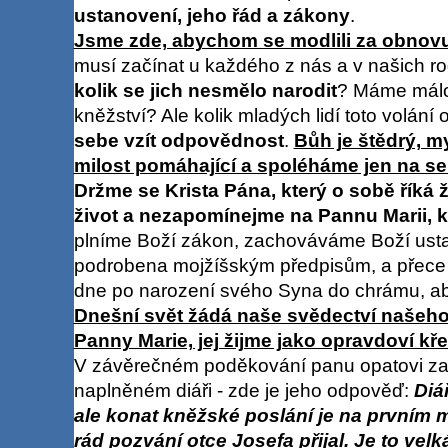
ustanovení, jeho řád a zákony
.
Jsme zde, abychom se modlili za obnovu 
musí začínat u každého z nás a v našich ro
kolik se jich nesmělo narodit
? Máme málo 
kněžství? Ale kolik mladých lidí toto volání
sebe vzít odpovědnost
.
Bůh je štědrý, 
milost pomáhající a spoléháme jen na se
Držme se Krista Pána, který o sobě říká ž
život a nezapomínejme na Pannu Marii, kt
plníme Boží zákon, zachováváme Boží ust
podrobena mojžíšským předpisům, a přece s
dne po narození svého Syna do chrámu, aby
Dnešní svět žádá naše svědectví našeho
Panny Marie, jej žijme jako opravdoví kř
V závěrečném poděkování panu opatovi zaz
naplněném diáři - zde je jeho odpověď:
Diá
ale konat kněžské poslání je na prvním m
rád pozvání otce Josefa přijal. Je to vel