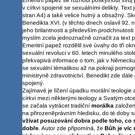
Emeritní papež se rozhodl poskytnout svůj 
v církvi spojené se sexuálními delikty. Text
stran A4) a také velice hutný a obsažný. Sk
Benedikta XVI. (v těchto dnech oslavil 92. 
jeho brilantnosti a především prodchnutost
myslím zcela jednoznačně označit za text p
Emeritní papež rozdělil své úvahy do tří ok
sexuální revoluci v 60. letech minulého sto
překvapivá informace o tom, jak v Německu
se sexuální tématikou až na pokraji pornog
ministryně zdravotnictví. Benedikt zde dále 
spojený.
Zajímavé je líčení úpadku morální teologie 
církvi mezi některými teology a Svatým ot
se začala vytrácet tradiční
morálka
založen
na přirozeněprávním hledisku, do té doby
vžívat posuzování dobra podle toho, co 
dobře
. Autor zde připomíná, že
Bůh je víc 