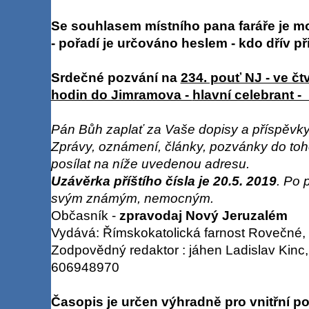
Se souhlasem místního pana faráře je mož
- pořadí je určováno heslem - kdo dřív přijde
Srdečné pozvání na
234. pouť NJ - ve čt
hodin do Jimramova -
hlavní celebrant -
Pán Bůh zaplať za Vaše dopisy a příspěvky
Zprávy, oznámení, články, pozvánky do to
posílat na níže uvedenou adresu.
Uzávěrka příštího čísla je 20.5. 2019
. Po 
svým známým, nemocným.
Občasník -
zpravodaj Nový Jeruzalém
Vydává: Římskokatolická farnost Rovečné,
Zodpovědný redaktor : jáhen Ladislav Kinc,
606948970
Časopis je určen výhradně pro vnitřní po