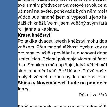
své smrti v předvečer Sametové revoluce a já
už není na světě, poněvadž bych něm měl 
vůdce. Ale mnohé jsem si vyprosil u jeho hr
dalších kněží. Velmi jsem vděčný svým farář
roli jáhna a kaplana.
Krása kněžství
Po takřka dvaceti letech kněžství mohu dosv
knězem. Přes mnohé těžkosti bych nikdy ne
pro mne zvláště zpovídání a duchovní do
umírajících. Bolestí pak moje vlastní hříšn
dílo. Smutkem mě naplňuje, když věřící málo
slepí a neteční vůči Boží lásce. Právě naše
malých věcech mohou být tou nejlepší evang
Sbírka v Novém Veselí bude na pomoc 
lepry
.
Děkuji za Vaše odp
Stručnost promluvy pana opata a odpovědí 