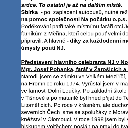
srdce. To ostatní je až na dalším místě.
Sbírka
- po zaplacení autobusů, nutné reži
na pomoc společnosti Na počátku o.p.
Poděkování patří také místnímu faráři otci 
farníkům z Měřína, kteří celou pouť velmi 
připravili. A hlavně
- díky za každodenní m
úmysly poutí NJ.
Představení hlavního celebranta NJ v Nov
Mgr. Josef Pohanka, farář v Žarošicích a
Narodil jsem se zámku ve Velkém Meziříčí, 
na Hromnice roku 1974. Vyrůstal jsem v ma
ve farnosti Dolní Loučky. Po základní ško
v Tišnově a po maturitě byl hned přijat do 
Litoměřicích. Po roce v krásném, ale duch
severních Čech jsme se spolužáky z Moravy
kněžství v Olomouci. V roce 1998 jsem byl
biskupem Vojtěchem poslán na praxi do Ivan