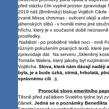
před otázku čím vyplnit prostor zpravodaje
2019 náš (Brněnský) biskup Vojtěch Cikrle -
zvané Missa chrismas - svěcení olejů a o
jáhenských slibů - v homilii mimo jiné struč
hříchu, který je v současné době neúnavně
prostředky.
Naštěstí - po probděné Velké noci - mně 
různým pokušením psaných textů, které js
zpravodaje dát. Na serveru „Skleněný koste
Tomáše Walera, který jakoby byl rozjímání
Vojtěcha.
Slova, která nám dávají naději a
byla, je a bude úzká, strmá, hrbolatá, pl
správnému cíli
. jL
Prorocké slovo emeritního pape
Těsně před začátkem Svatého týdne byl z
článek.
Jedná se o poznámky Benedikta X