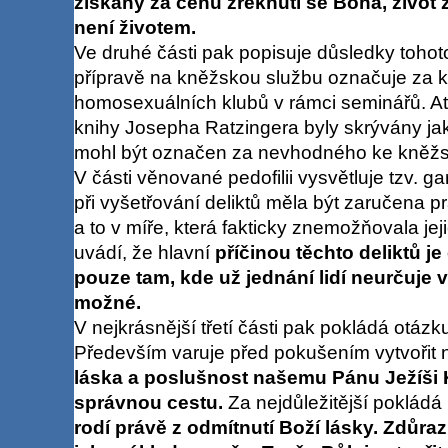
získaný za cenu zřeknutí se Boha, život z
není životem.
Ve druhé části pak popisuje důsledky tohot
přípravě na kněžskou službu označuje za k
homosexuálních klubů v rámci seminářů. At
knihy Josepha Ratzingera byly skrývány jako
mohl být označen za nevhodného ke kněžstv
V části věnované pedofilii vysvětluje tzv. 
při vyšetřování deliktů měla být zaručena 
a to v míře, která fakticky znemožňovala je
uvádí, že hlavní
příčinou těchto deliktů je
pouze tam, kde už jednání lidí neurčuje v
možné.
V nejkrásnější třetí části pak pokládá otázk
Především varuje před pokušením vytvořit n
láska a poslušnost našemu Pánu Ježíši
správnou cestu.
Za nejdůležitější pokládá 
rodí právě z odmítnutí Boží lásky. Zdůr