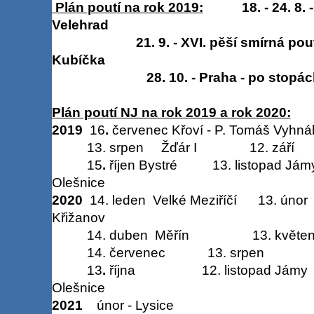
Plán poutí na rok 2019:
18
. - 24. 8.
Velehrad
21
. 9. - XVI. pěší smírná po
Kubíčka
28. 10. - Praha - po stop
Plán poutí NJ na rok 2019 a rok 2020:
2019
16
.
červenec Křoví - P. Tomáš Vyhná
13. srpen Žďár I 12. září R
15
.
říjen Bystré 13. listopad
Olešnice
2020
14.
leden Velké Meziříčí 13. ú
Křižanov
14. duben Měřín 13. květen
14.
červenec 13. srpen
13
.
října 12. listopad Jám
Olešnice
2021
únor - Lysice