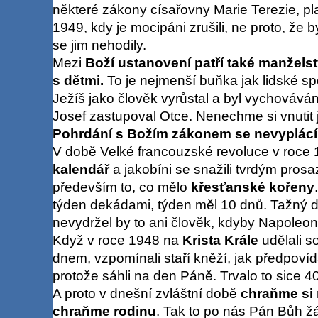
některé zákony císařovny Marie Terezie, pla
1949, kdy je mocipáni zrušili, ne proto, že by
se jim nehodily.
Mezi
Boží ustanovení patří také manželst
s dětmi.
To je nejmenší buňka jak lidské spo
Ježíš jako člověk vyrůstal a byl vychováván
Josef zastupoval Otce. Nenechme si vnutit 
Pohrdání s Božím zákonem se nevyplácí 
V době Velké francouzské revoluce v roce 1
kalendář
a jakobíni se snažili tvrdým prosa
především to, co mělo
křesťanské kořeny
týden dekádami, týden měl 10 dnů. Tažný d
nevydržel by to ani člověk, kdyby Napoleon 
Když v roce 1948 na
Krista Krále
udělali s
dnem, vzpomínali staří kněží, jak předpoví
protože sáhli na den Páně. Trvalo to sice 40
A proto v dnešní zvláštní době
chraňme si 
chraňme rodinu
. Tak to po nás Pán Bůh ž