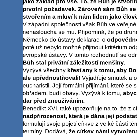
jako základ pro vše. To, že Bůh je stvoři
prvotní požadavek. Zároveň sám Bůh se s
stvořením a mluví k nám lidem jako člov
V západní společnosti však Bůh ve veřejné 
nenaslouchá se mu. Připomíná, že po druhé 
Německo do ústavy deklaraci o
odpovědno
poté už nebylo možné přijmout kritérium o
evropské ústavy. V tomto rozhodnutí se odr
Bůh stal privátní záležitostí menšiny
.
Vyzývá všechny
křesťany k tomu, aby Bo
ale upřednostňovali!
Vyjadřuje smutek a 
eucharistii. Její formální přijímání, které 
obřadem, budí obavy. Vyzývá k tomu,
abyc
dar před zneužíváním.
Benedikt XVI. také upozorňuje na to, že z c
nadpřirozenost, která je dána její podsta
formulují svoje pojetí církve z velké části t
termíny. Dodává, že
církev námi vytvořen