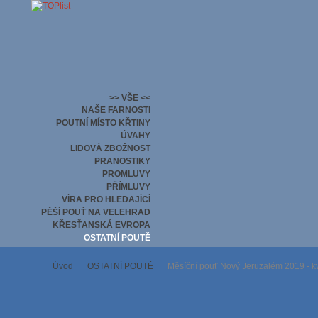
>> VŠE <<
NAŠE FARNOSTI
POUTNÍ MÍSTO KŘTINY
ÚVAHY
LIDOVÁ ZBOŽNOST
PRANOSTIKY
PROMLUVY
PŘÍMLUVY
VÍRA PRO HLEDAJÍCÍ
PĚŠÍ POUŤ NA VELEHRAD
KŘESŤANSKÁ EVROPA
OSTATNÍ POUTĚ
Úvod
OSTATNÍ POUTĚ
Měsíční pouť Nový Jeruzalém 2019 - k