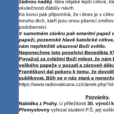
žádnou naději
. Idea nějaké lepší církve, k
skutečnosti ďáblův návrh.
Ke konci pak připomíná, že i dnes je v círk
mnoho těch, kteří jsou onou pšenicí zmiňo
podobenství.
V samotném závěru pak emeritní papež
papeži, pozemské hlavě katolické církve, 
nám nepřetržitě ukazoval Boží světlo.
Neponechme toto poselství Benedikta XV
Považuji za zvláštní Boží milost, že ná
velikého papeže v pozadí a zároveň děku
Františkovi dal pokoru k tomu, že dovolil
publikovat. Bůh se o nás stará a nenech
https://www.radiovaticana.cz/clanek.php?i
Pozvánky.
Nabídka z Prahy.
U příležitosti
30. výročí 
Přemyslovny
vyřezal student P.Š. její so