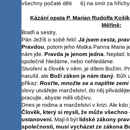
všechny počaté děti 6) na smír za hříchy
Kázání opata P. Marian Rudolfa Koší
Měříně:
Bratři a sestry,
Pán Ježíš o sobě řekl:
Já jsem cesta, prav
Pravdou
, potom jeho Matka Panna Maria j
nám jde.
Pravda je jenom jedna
. Neplatí:
společně hledáme, nebo nehledáme.
Stvoření a člověk v něm, je dílem Božím. 
narušil, ale
Boží zákon je nám daný
. Bůh 
příkaz:
Rosťte, množte se a naplňte zemi 
slovy utvářejte manželství, do něj přivádějte
pracujte, abyste měli obživu.
Dnes je rodina a manželství v krizi. Ale kdo
Člověk, který si myslí, že může všechno 
ustanovení.
Mají-li být
lidské zákony prav
společnosti, musí vycházet ze zákona B