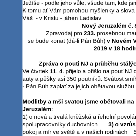
Ježíše - podle jeho vůle, všude tam, kde js
K tomu ať Vám pomohou myšlenky a slova 
Váš - v Kristu - jáhen Ladislav
Nový Jeruzalém č. 
Zpravodaj pro
233.
prosebnou mari
se bude konat (dá-li Pán Bůh)
v Novém V
2019 v 18 hodi
Zpráva o pouti NJ a průběhu stálý
Ve čtvrtek 11. 4. přijelo a přišlo na pouť NJ
auty a pěšky asi 350 poutníků. Svátost smí
- Pán Bůh zaplať za jejich obětavou službu.
Modlitby a mši svatou jsme obětovali na
Jeruzalém
:
1) o nová a trvalá kněžská a řeholní povol
spolupracovníky duchovních
3) o vzrůs
pokoj a mír ve světě a v našich rodinách 5)