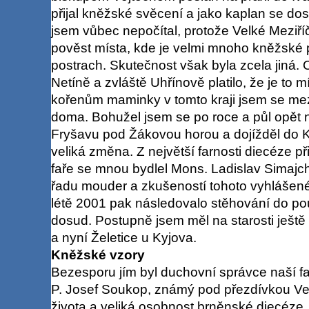
přijal kněžské svěcení a jako kaplan se dos
jsem vůbec nepočítal, protože Velké Meziří
pověst místa, kde je velmi mnoho kněžské p
postrach. Skutečnost však byla zcela jiná. 
Netíně a zvláště Uhřínově platilo, že je to
kořenům maminky v tomto kraji jsem se mezi 
doma. Bohužel jsem se po roce a půl opět
Fryšavu pod Žákovou horou a dojížděl do K
veliká změna. Z největší farnosti diecéze při
faře se mnou bydlel Mons. Ladislav Simajch
řadu mouder a zkušeností tohoto vyhlášenéh
létě 2001 pak následovalo stěhování do po
dosud. Postupně jsem měl na starosti ještě 
a nyní Želetice u Kyjova.
Kněžské vzory
Bezesporu jím byl duchovní správce naší fa
P. Josef Soukop, známý pod přezdívkou Ve
života a veliká osobnost brněnské diecéze