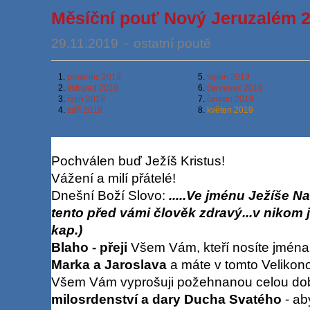
Měsíční pouť Nový Jeruzalém 2
29.11.2019
-
ostatní poutě
1.
prosinec 2019
5.
srpen 2019
2.
listopad 2019
6.
červenec 2019
3.
říjen 2019
7.
červen 2019
4.
září 2019
8.
květen 2019
Pochválen buď Ježíš Kristus!
Vážení a milí přátelé!
Dnešní Boží Slovo:
.....Ve jménu Ježíše Na
tento před vámi člověk zdravý...v nikom 
kap.)
Blaho - přeji
Všem Vám, kteří nosíte jména
Marka a Jaroslava
a máte v tomto Velikon
Všem Vám vyprošuji požehnanou celou dob
milosrdenství a dary Ducha Svatého
- ab