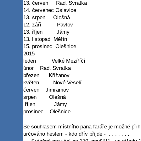
13. červen Rad. Svratka
14. červenec Oslavice
13. srpen Olešná
12. září Pavlov
13. říjen Jámy
13. listopad Měřín
15. prosinec Olešnice
2015
leden Velké Meziříčí
únor Rad. Svratka
březen Křižanov
květen Nové Veselí
červen Jimramov
srpen Olešná
říjen Jámy
prosinec Olešnice
Se souhlasem místního pana faráře je možné přihlás
určováno heslem - kdo dřív přijde - . . . . . . .