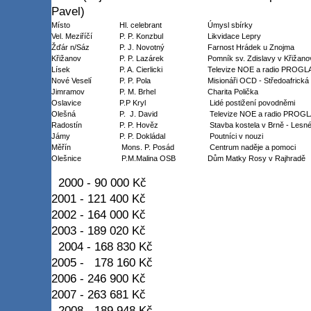
Pavel)
Místo
Hl. celebrant
Úmysl sbírky
Vel. Meziříčí
P. P. Konzbul
Likvidace Lepry
Žďár n/Sáz
P. J. Novotný
Farnost Hrádek u Znojma
Křižanov
P. P. Lazárek
Pomník sv. Zdislavy v Křižano
Lísek
P. A. Cierlicki
Televize NOE a radio PROGL
Nové Veselí
P. P. Pola
Misionáři OCD - Středoafrická 
Jimramov
P. M. Brhel
Charita Polička
Oslavice
P.P Kryl
Lidé postižení povodněmi
Olešná
P. J. David
Televize NOE a radio PROG
Radostín
P. P. Hověz
Stavba kostela v Brně - Lesn
Jámy
P. P. Dokládal
Poutníci v nouzi
Měřín
Mons. P. Posád
Centrum naděje a pomoci
Olešnice
P.M.Malina OSB
Dům Matky Rosy v Rajhradě
2000 - 90 000 Kč
2001 - 121 400 Kč
2002 - 164 000 Kč
2003 - 189 020 Kč
2004 - 168 830 Kč
2005 - 178 160 Kč
2006 - 246 900 Kč
2007 - 263 681 Kč
2008 - 189 948 Kč