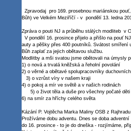
Zpravodaj pro 169. prosebnou mariánskou pouť, 
Bůh) ve Velkém Meziříčí - v pondělí 13. ledna 20
Zpráva o pouti NJ a průběhu stálých modliteb v O
V pondělí 16. prosince přijelo a přišlo na pouť N
auty a pěšky přes 400 poutníků. Svátost smíření 
Bůh zaplať za jejich obětavou službu.
Modlitby a mši svatou jsme obětovali na úmysly 
1) o nová a trvalá kněžská a řeholní povolání
2) o věrné a obětavé spolupracovníky duchovn
3) o vzrůst víry v našem kraji
4) o pokoj a mír ve světě a v našich rodinách
5) o život těla a duše pro všechny počaté d
6) na smír za hříchy celého světa
Kázání P. Vojtěcha Marka Maliny OSB z Rajhradu 
Prožíváme dobu adventu. Dnes se doba adventní l
do 16. prosince - to je do dneška - rozjímáme, př