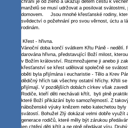
chrání je od zlého a ukazují dětem cestu k věčném
manželů se musí udržovat a posilovat svátostmi, 
domovem. Jsou mnohé křesťanské rodiny, které 
svědectví o požehnání pro svou věrnost, úctu a l
rodinám.
Křest - hřivna.
Vánoční doba končí svátkem Křtu Páně - nedělí. Př
darována hřivna, představující Boží milost, kter
v Božím království. Rozmnožujeme ji anebo ji z
křesťanství se křest uděloval společně se svátostí
oběti byla přijímána i eucharistie - Tělo a Krev P
dědičný hřích tak všechny ostatní hříchy. Křtili se 
přijímají. V pozdějších dobách církev však zavedl
Rodiče, kteří děti nechávali křtít, byli plně praktik
které Boží přikázání bylo samozřejmostí. Z takový
náboženské výuky knězem nebo katechetou byly př
svátostí. Bohužel Zlý dokázal velmi dobře využít 
generace rodičů, které měly být zárukou předávání
jen chtění děti křtít a ne plně předávat víru. Druhý