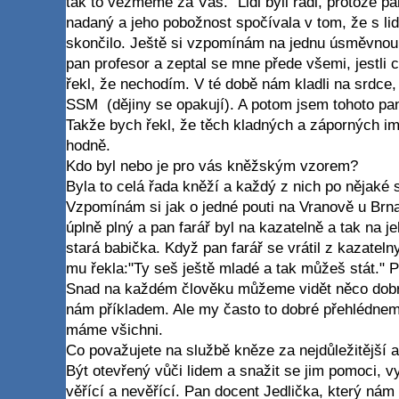
tak to vezmeme za Vás." Lidi byli rádi, protože pa
nadaný a jeho pobožnost spočívala v tom, že s lid
skončilo. Ještě si vzpomínám na jednu úsměvnou 
pan profesor a zeptal se mne přede všemi, jestli 
řekl, že nechodím. V té době nám kladli na srdce,
SSM (dějiny se opakují). A potom jsem tohoto pan
Takže bych řekl, že těch kladných a záporných i
hodně.
Kdo byl nebo je pro vás kněžským vzorem?
Byla to celá řada kněží a každý z nich po nějaké 
Vzpomínám si jak o jedné pouti na Vranově u Brna
úplně plný a pan farář byl na kazatelně a tak na j
stará babička. Když pan farář se vrátil z kazateln
mu řekla:"Ty seš ještě mladé a tak můžeš stát." P
Snad na každém člověku můžeme vidět něco dobr
nám příkladem. Ale my často to dobré přehlédnem
máme všichni.
Co považujete na službě kněze za nejdůležitější 
Být otevřený vůči lidem a snažit se jim pomoci, v
věřící a nevěřící. Pan docent Jedlička, který nám 