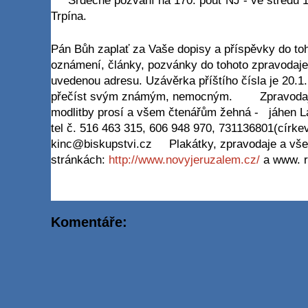
Srdečné pozvání na 170. pouť NJ - ve středu 1
Trpína.
Pán Bůh zaplať za Vaše dopisy a příspěvky do toh
oznámení, články, pozvánky do tohoto zpravodaje
uvedenou adresu. Uzávěrka příštího čísla je 20.1
přečíst svým známým, nemocným. Zpravodaj N
modlitby prosí a všem čtenářům žehná - jáhen La
tel č. 516 463 315, 606 948 970, 731136801(církev
kinc@biskupstvi.cz Plakátky, zpravodaje a vše o
stránkách:
http://www.novyjeruzalem.cz/
a www. r
Komentáře: