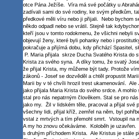
otce Pána Ježíše. Víra má své počátky u Abrah
zadívali sami do své rodiny, ke svým předkům, ta
předkové měli víru nebo ji přijali. Nebo bychom s
někdo odpadl nebo se vrátil. Stejně tak kdybychom 
kteří jsou v tomto rodokmenu, že všichni nebyli
objevují ženy, které byli pohanky nebo i prostitutk
pokračuje a přijímá dobu, kdy přichází Spasitel, 
P. Maria přijala skrze Ducha Svatého Krista do sv
Krista za svého syna. A díky tomu, že svatý Josef
že přijal Krista, my můžeme být tady. Protože ví
zákonů - Josef se dozvěděl a chtěl propustit Mari
Marii by v té chvíli hrozil trest ukamenování. Ale J
jako přijala Maria Krista do svého srdce. A mohlo s
stal pro nás nepatrným člověkem. Stal se pro nás 
jako my. Žil v lidském těle, pracoval a přijal své 
všechny lidi, přijal kříž, zemřel na něm, byl pohřbe
vstal z mrtvých a tím přemohl smrt. Vstoupil na 
A my ho znovu očekáváme. Koloběh je uzavřen. P
s druhým příchodem Krista. Ale Kristus je stále 