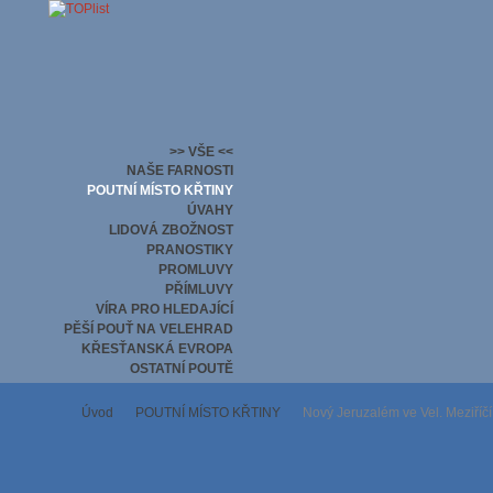
>> VŠE <<
NAŠE FARNOSTI
POUTNÍ MÍSTO KŘTINY
ÚVAHY
LIDOVÁ ZBOŽNOST
PRANOSTIKY
PROMLUVY
PŘÍMLUVY
VÍRA PRO HLEDAJÍCÍ
PĚŠÍ POUŤ NA VELEHRAD
KŘESŤANSKÁ EVROPA
OSTATNÍ POUTĚ
Úvod
POUTNÍ MÍSTO KŘTINY
Nový Jeruzalém ve Vel. Meziříčí