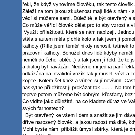
řekl, že když vyhovíme člověku, tak tento člověk s
Záleží na tom jakou zkušenost mají lidé s nám - s
věcí si můžeme sami. Důležité je být otevřený a 
Co může věřící člověk dělat pro to aby vzrostla ví
Využít příležitosti, které se nám nabízejí. Jedno
stála s autem měla píchlé kolo a tak jsem jí pom
kalhoty (Rifle jsem téměř nikdy nenosil, tatínek to
pracovní kalhoty. Bohužel dnes lidé kdyby neměli 
neměli do čeho obléci.) a tak jsem jí řekl, že to j
a dialog byl navázán. Nedávno mi jedna paní řekla,
odkázána na invalidní vozík tak ji museli vézt a 
kopce. Kolem šel kněz a vůbec si jí nevšiml. Čas
naskytne příležitost ji prokázat tak ..... . Na tom 
teprve potom můžeme být dobrými křesťany, bez 
Co vidíte jako důležité, na co kladete důraz ve Va
svých farnostech?
Být otevřený ke všem lidem a snažit se jim dávat
dříve narozený člověk, a jakou radost má dítě,
Mohl byste nám přiblížit úmysl sbírky, která je 