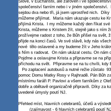
Slově, v Eucharistii, ale zároveň i ve společenstv
společenství farním nebo i v jiném společenství. 
sejdou dva nebo tři, já jsem uprostřed nich. Díky 
můžeme přijímat. Maria nám ukazuje cestu ke Kri
přijímá Krista. I my můžeme každý den říkat sv
Krista, můžeme s Kristem žít, stejně jako s ním ž
prožívejme radost z toho, že Bůh přišel na svět, 
přijde na konci časů. Ve své slávě, kdy nás všec
nové tělo oslavené a my budeme žít v Jeho králov
s Ním s radovat. On nám ukázal cestu. On nám d
Pojďme a oslavujme Krista a připravme se na při
příchodu na svět. Připravme se na tu chvíli, kdy
Po zaplacení autobusů a nutné režie zůstalo 931
pomoc Domu Matky Rosy v Rajhradě. Pán Bůh zapl
místnímu faráři P. Pavlovi a všem farníkům z Oleš
dobře a obětavě organizačně připravili. Díky za 
uvedené úmysly poutí NJ.
Přehled míst, hlavních celebrantů, účelů a výsled
(zajímavost - 6 hlavních celebrantů poutí NJ 