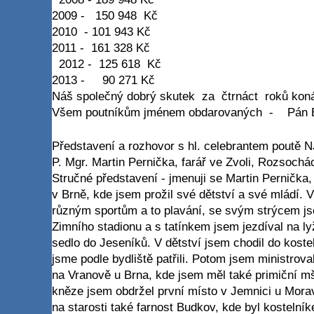
2009 - 150 948 Kč
2010 - 101 943 Kč
2011 - 161 328 Kč
2012 - 125 618 Kč
2013 - 90 271 Kč
Náš společný dobrý skutek za čtrnáct roků koná
Všem poutníkům jménem obdarovaných - Pán B
Představení a rozhovor s hl. celebrantem poutě N
P. Mgr. Martin Pernička, farář ve Zvoli, Rozsoc
Stručné představení - jmenuji se Martin Pernička, 
v Brně, kde jsem prožil své dětství a své mládí. 
různým sportům a to plavání, se svým strýcem js
Zimního stadionu a s tatínkem jsem jezdíval na l
sedlo do Jeseníků. V dětství jsem chodil do kos
jsme podle bydliště patřili. Potom jsem ministrova
na Vranově u Brna, kde jsem měl také primiční m
kněze jsem obdržel první místo v Jemnici u Mora
na starosti také farnost Budkov, kde byl kostelní