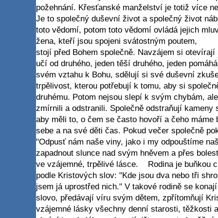
požehnání. Křesťanské manželství je totiž více ne
Je to společný duševní život a společný život ná
toto vědomí, potom toto vědomí ovládá jejich ml
žena, kteří jsou spojeni svátostným poutem,
stojí před Bohem společně. Navzájem si otevírají
učí od druhého, jeden těší druhého, jeden pomáh
svém vztahu k Bohu, sdělují si své duševní zkuš
trpělivost, kterou potřebují k tomu, aby si společn
druhému. Potom nejsou slepí k svým chybám, ale 
zmírnili a odstranili. Společně odstraňují kameny 
aby měli to, o čem se často hovoří a čeho máme b
sebe a na své děti čas. Pokud večer společně pokl
"Odpusť nám naše viny, jako i my odpouštíme naš
zapadnout slunce nad svým hněvem a přes boles
ve vzájemné, trpělivé lásce. Rodina je buňkou cí
podle Kristových slov: "Kde jsou dva nebo tři s
jsem já uprostřed nich." V takové rodině se konaj
slovo, předávají víru svým dětem, zpřítomňují Kris
vzájemné lásky všechny denní starosti, těžkosti a