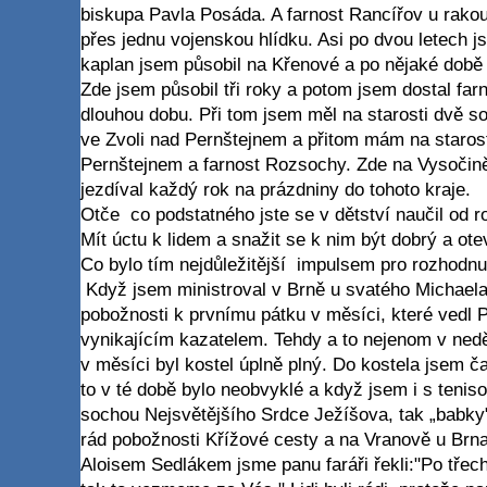
biskupa Pavla Posáda. A farnost Rancířov u rakou
přes jednu vojenskou hlídku. Asi po dvou letech j
kaplan jsem působil na Křenové a po nějaké době
Zde jsem působil tři roky a potom jsem dostal far
dlouhou dobu. Při tom jsem měl na starosti dvě s
ve Zvoli nad Pernštejnem a přitom mám na staros
Pernštejnem a farnost Rozsochy. Zde na Vysočině 
jezdíval každý rok na prázdniny do tohoto kraje.
Otče co podstatného jste se v dětství naučil od r
Mít úctu k lidem a snažit se k nim být dobrý 
Co bylo tím nejdůležitější impulsem pro rozhodnu
Když jsem ministroval v Brně u svatého Michaela
pobožnosti k prvnímu pátku v měsíci, které vedl P.
vynikajícím kazatelem. Tehdy a to nejenom v neděl
v měsíci byl kostel úplně plný. Do kostela jsem ča
to v té době bylo neobvyklé a když jsem i s tenis
sochou Nejsvětějšího Srdce Ježíšova, tak „babky"
rád pobožnosti Křížové cesty a na Vranově u Br
Aloisem Sedlákem jsme panu faráři řekli:"Po třec