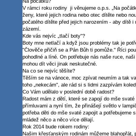
Na počátku?
V rámci roku rodiny ji věnujeme o.p.s. „Na počátk
ženy, které jejich rodina nebo otec dítěte nebo nou
počatého dítěte před jejich narozením - aby dítě i
zázemí.
Kde vás nejvíc „tlačí boty"?
Boty mne netlačí a když jsou problémy tak je potře
"Člověče přičiň se a Pán Bůh ti pomůže." Říci pou
pohodlné a líné. On potřebuje nás naše ruce, naši
mohou dít věci jinak neskutečné.
Na co se nejvíc těšíte?
Těším se na vánoce, moc zpívat neumím a tak var
toho „nekecám", ale rád si s lidmi zazpívám kole
Co Vám udělalo v poslední době radost?
Radost mám z dětí, které se zapojí do mše svaté
přímluvami a nyní tím, že přinášejí světlo v lamp
potřeba děti do mše svaté zapojit a potřebujeme sp
mládež něco a něco více dělají.
Rok 2014 bude rokem rodiny:
Našim křesťanským rodinám můžeme blahopřát, pr