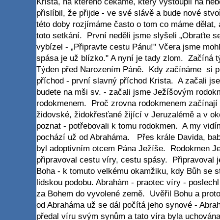
Krista, na kterého čekáme, který vystoupil na ne
přislíbil, že přijde - ve své slávě a bude nové s
této doby rozjímáme často o tom co máme dělat, 
toto setkání. První neděli jsme slyšeli „Obraťte s
vybízel - „Připravte cestu Pánu!" Včera jsme mohl
spása je už blízko." A nyní je tady zlom. Začíná
Týden před Narozením Páně. Kdy začínáme si př
příchod - první slavný příchod Krista. A začali js
budete na mši sv. - začali jsme Ježíšovým rodo
rodokmenem. Proč zrovna rodokmenem začínají t
židovské, židokřesťané žijící v Jeruzalémě a v ok
poznat - potřebovali k tomu rodokmen. A my vid
pochází už od Abraháma. Přes krále Davida, baby
byl adoptivním otcem Pána Ježíše. Rodokmen Je
připravoval cestu víry, cestu spásy. Připravoval jeh
Boha - k tomuto velkému okamžiku, kdy Bůh se s
lidskou podobu. Abrahám - praotec víry - poslechl
za Bohem do vyvolené země. Uvěřil Bohu a proto
od Abraháma už se dál počítá jeho synové - Abr
předal víru svým synům a tato víra byla uchována