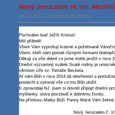
Nový Jeruzalém ve Vel. Meziříčí
30.12.2013
-
poutní místo Křtiny
Pochválen buď Ježíš Kristus!
Milí přátelé!
Všem Vám vyprošuji krásné a požehnané Vánoční
Všem, kteří nám poslali různými formami blahopřán
Děkuji za vše dobré co jsme mohli prožít v roce 2
Dnešní významný svátek Svaté rodiny je umocně
věrnosti víře sv. Tomáše Becketa.
Ať nám Bůh v roce 2014 dá otevřenost a poslušnos
poslechl a vykonal vše co mu Bůh uložil.
K zpravodaji NJ jsem si dovolil připojit dnešní p
myšlenky, slova povzbudí k dobrému životu.
Na přímluvu Matky Boží Panny Marie Vám žehná 
Nový Jeruzalém č. 1