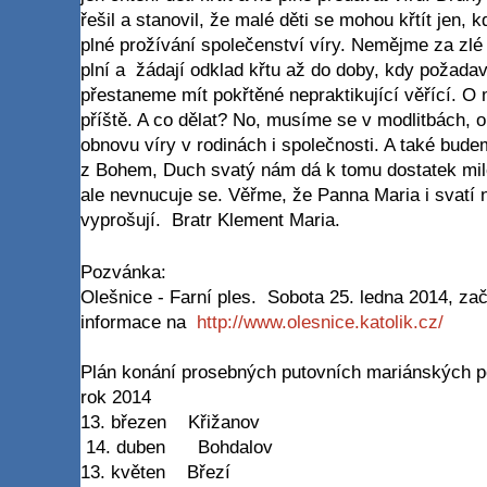
řešil a stanovil, že malé děti se mohou křtít jen, 
plné prožívání společenství víry. Nemějme za zlé
plní a žádají odklad křtu až do doby, kdy požada
přestaneme mít pokřtěné nepraktikující věřící. O m
příště. A co dělat? No, musíme se v modlitbách, o
obnovu víry v rodinách i společnosti. A také budem
z Bohem, Duch svatý nám dá k tomu dostatek milos
ale nevnucuje se. Věřme, že Panna Maria i svatí 
vyprošují. Bratr Klement Maria.
Pozvánka:
Olešnice - Farní ples. Sobota 25. ledna 2014, zač
informace na
http://www.olesnice.katolik.cz/
Plán konání prosebných putovních mariánských p
rok 2014
13. březen Křižanov
14. duben Bohdalov
13. květen Březí