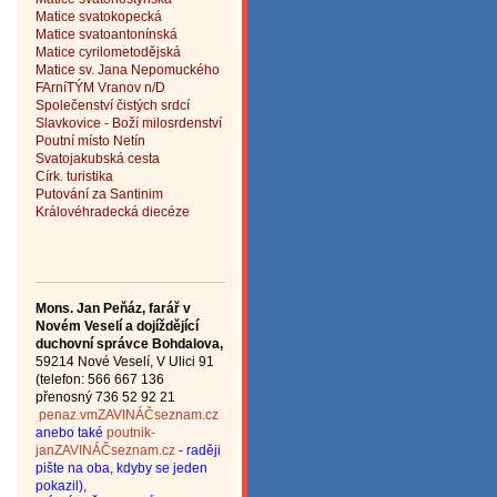
Matice svatokopecká
Matice svatoantonínská
Matice cyrilometodějská
Matice sv. Jana Nepomuckého
FArníTÝM Vranov n/D
Společenství čistých srdcí
Slavkovice - Boží milosrdenství
Poutní místo Netín
Svatojakubská cesta
Círk. turistika
Putování za Santinim
Královéhradecká diecéze
Mons. Jan Peňáz, farář v
Novém Veselí a dojíždějící
d
uchovní správce
Bohdalova,
59214 Nové Veselí, V Ulici 91
(telefon: 566 667 136
přenosný 736 52 92 21
penaz.vmZAVINÁČseznam.cz
anebo také
poutnik-
janZAVINÁČseznam.cz
- raději
pište na oba, kdyby se jeden
pokazil),