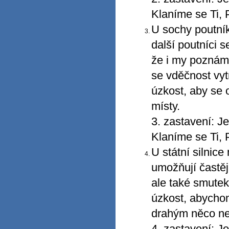
Klaníme se Ti, 
U sochy poutník
další poutníci s
že i my poznám
se vděčnost vyt
úzkost, aby se 
místy.
3. zastavení: J
Klaníme se Ti, 
U státní silnic
umožňují častěji
ale také smutek
úzkost, abychom
drahým něco ne
4. zastavení: J