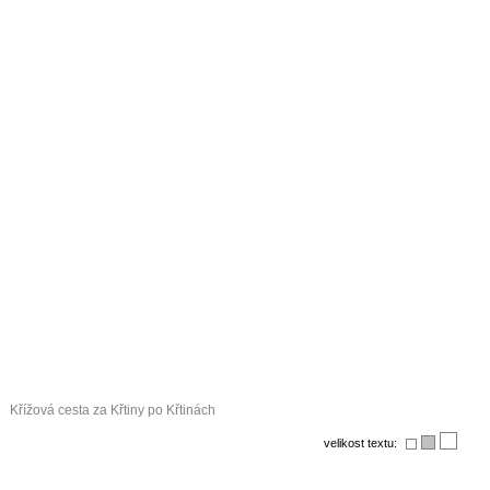
Křížová cesta za Křtiny po Křtinách
velikost textu: