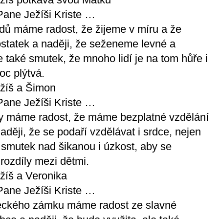
Pane Ježíši Kriste …
dů máme radost, že žijeme v míru a že
tatek a naději, že seženeme levné a
e také smutek, že mnoho lidí je na tom hůře i
oc plýtvá.
ežíš a Šimon
Pane Ježíši Kriste …
ly máme radost, že máme bezplatné vzdělání
aději, že se podaří vzdělávat i srdce, nejen
 smutek nad šikanou i úzkost, aby se
rozdíly mezi dětmi.
ežíš a Veronika
Pane Ježíši Kriste …
eckého zámku máme radost ze slavné