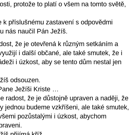
osti, protože to platí o všem na tomto světě,
 k příslušnému zastavení s odpovědmi
ou nás naučil Pán Ježíš.
ost, že je otevřená k různým setkáním a
využijí i další občané, ale také smutek, že i
ádeži i úzkost, aby se tento dům nestal jen
ežíš odsouzen.
Pane Ježíši Kriste …
 radost, že je důstojně upraven a naději, že
my jednou budeme vzkříšeni, ale také smutek,
 všemi pozůstalými i úzkost, abychom
praveni.
žíš přijímá kříž