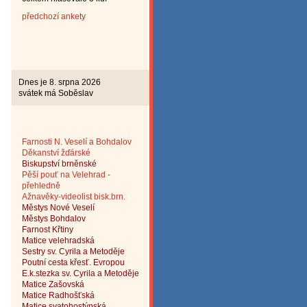
předchozí ankety
Dnes je 8. srpna 2026
svátek má Soběslav
Farnosti N. Veselí a Bohdalov
Děkanství žďárské
Biskup
ství brněnské
Pěší pouť na Velehrad -
přehledně
Ažnavěky-videolist bisk.brn.
Městys Nové Veselí
Městys Bohdalov
Farnost Křtiny
Matice velehradská
Sestry sv. Cyrila a Metoděje
Poutní cesta křesť. Evropou
E.k.stezka sv. Cyrila a
Metoděje
Matice Zašovská
Matice Radhošťská
Matice svatohostýnská