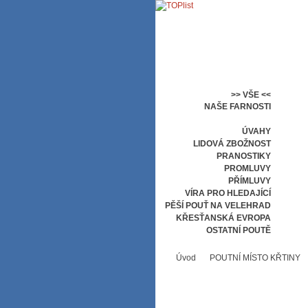
>> VŠE <<
NAŠE FARNOSTI
POUTNÍ MÍSTO KŘTINY
ÚVAHY
LIDOVÁ ZBOŽNOST
PRANOSTIKY
PROMLUVY
PŘÍMLUVY
VÍRA PRO HLEDAJÍCÍ
PĚŠÍ POUŤ NA VELEHRAD
KŘESŤANSKÁ EVROPA
OSTATNÍ POUTĚ
Úvod
POUTNÍ MÍSTO KŘTINY