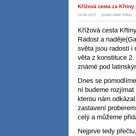
Křížová cesta za Křtiny
14.04.2017
-
poutní místo Křtiny
Křížová cesta Křtin
Radost a naděje(Ga
světa jsou radostí i
věta z konstituce 2.
známé pod latinsk
Dnes se pomodlíme k
ní budeme rozjímat 
kterou nám odkázal,
zastavení proberem
celý a můžeme přid
Nejprve tedy přečtu