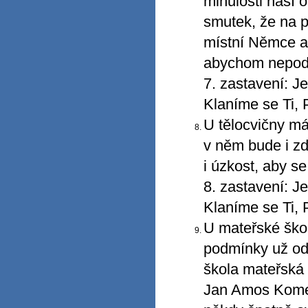
minulosti naší o
smutek, že na p
místní Němce a 
abychom nepodle
7. zastavení: J
Klaníme se Ti, 
U tělocvičny má
v něm bude i zd
i úzkost, aby s
8. zastavení: J
Klaníme se Ti, 
U mateřské škol
podmínky už od 
škola mateřská v
Jan Amos Komen