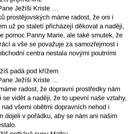
Pane Ježíši Kriste …
ů prostějovských máme radost, že oni i
em už po staletí přicházejí děkovat a naději,
e pomoc Panny Marie, ale také smutek, že
rácí a vše se považuje za samozřejmost i
obchodní centra nestala novými poutními
ežíš padá pod křížem
Pane Ježíši Kriste …
e máme radost, že dopravní prostředky nám
 se vidět a naději, že to upevní naše vztahy,
 nad všemi obětmi dopravních nehod i
 dojeli v pořádku, aby se nám ani našim
stalo.
ežíš potkává svou Matku