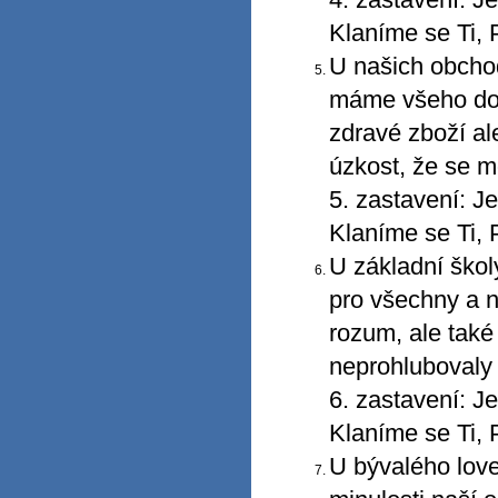
Klaníme se Ti, 
U našich obcho
máme všeho dos
zdravé zboží al
úzkost, že se m
5. zastavení: J
Klaníme se Ti, 
U základní ško
pro všechny a n
rozum, ale také
neprohlubovaly 
6. zastavení: J
Klaníme se Ti, 
U bývalého lov