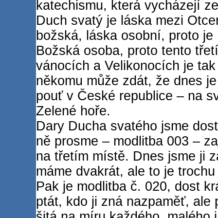
katechismu, která vycházejí z
Duch svatý je láska mezi Otc
božská, láska osobní, proto je 
Božská osoba, proto tento třet
vánocích a Velikonocích je tak 
někomu může zdát, že dnes je h
pouť v České republice – na s
Zelené hoře.
Dary Ducha svatého jsme dost
ně prosme – modlitba 003 – za
na třetím místě. Dnes jsme ji z
máme dvakrát, ale to je trochu
Pak je modlitba č. 020, dost k
ptát, kdo ji zná nazpaměť, ale 
šitá na míru každého, malého i 