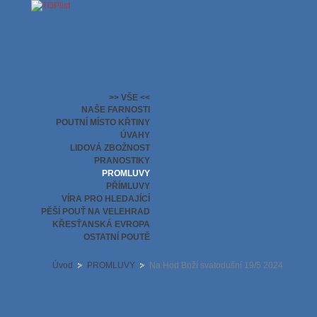
>> VŠE <<
NAŠE FARNOSTI
POUTNÍ MÍSTO KŘTINY
ÚVAHY
LIDOVÁ ZBOŽNOST
PRANOSTIKY
PROMLUVY
PŘÍMLUVY
VÍRA PRO HLEDAJÍCÍ
PĚŠÍ POUŤ NA VELEHRAD
KŘESŤANSKÁ EVROPA
OSTATNÍ POUTĚ
Úvod
PROMLUVY
Na Hod Boží svatodušní 19/5 2024