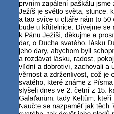
prvním zapálení paškálu jsme 
Ježíš je světlo světa, slunce,
a tao svíce u oltáře nám to 50
bude u křtitelnice. Dívejme se 
k Pánu Ježíši, děkujme a pros
dar, o Ducha svatého, lásku D
jeho dary, abychom byli schop
a rozdávat lásku, radost, pokoj
vlídní a dobrotiví, zachovali a u
věrnost a zdrženlivost, což je
svatého, které známe z Písma 
slyšeli dnes ve 2. četní z 15. ka
Galaťanům, tady Keltům, kteří p
Naučte se nazpaměť jak těch 
svatého, tak devět jeho plodů 