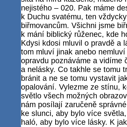
nejistého – 020. Pak máme de
k Duchu svatému, ten vždycky
biřmovancům. Všichni jsme biř
k mání biblický růženec, kde h
Kdysi kdosi mluvil o pravdě a l
tom mluví jinak anebo nemluví
opravdu poznáváme a vidíme č
a nelásky. Co takhle se tomu t
bránit a ne se tomu vystavit ja
opalování. Vylezme ze stínu, k
světlo všech možných obrazove
nám posílají zaručeně správné
ke slunci, aby bylo více světl
haló, aby bylo více lásky. K ja