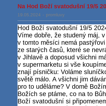
Na Hod Boží svatodušní 19/5 2
19.05.2024
-
promluvy
Hod Boží svatodušní 19/5 202
Víme dobře, že studený máj, v 
v tomto měsíci nemá pastýřovi 
ze starých časů, které se nevrá
v Jihlavě a doposud všichni m
v supermarketu si vše koupíme.
znají písničku: Voláme sluníčko
světě málo. A všichni jim dáv
pro to uděláme? V domě Božím
Božích se ptáme, co na to Bů
Boží svatodušní si připomene