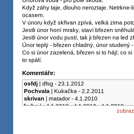
Únorová voda - pro pole škoda.
Když záhy taje, dlouho neroztaje. Netrkne-l
ocasem.
V únoru když skřivan zpívá, velká zima po
Jestli únor honí mraky, staví březen sněhul
Jestli únor vodu pustí, tak ji březen na led z
Únor teplý - březen chladný, únor studený -
Co si únor zazelená, březen si to hájí; co 
to spálí.
Komentáře:
osfdj
|
dfsg
-
23.1.2012
Pochvala
|
Kukačka
-
2.2.2011
skrivan
|
matador
-
4.1.2010
bubu
|
- 4.1.2010 - 4.1.2010
-
4.1.2010
zobraz
hornice
|
| tomáš marek zš pod marjánkou 
4.1.2010
-
4.1.2010
únor
|
| tomáš marek zš pod marjánkou 7a 