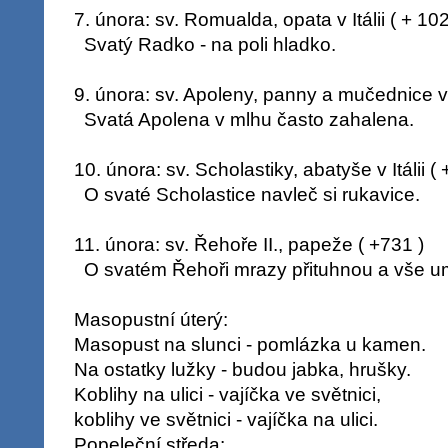
7. února: sv. Romualda, opata v Itálii ( + 102
Svatý Radko - na poli hladko.
9. února: sv. Apoleny, panny a mučednice v 
Svatá Apolena v mlhu často zahalena.
10. února: sv. Scholastiky, abatyše v Itálii ( 
O svaté Scholastice navleč si rukavice.
11. února: sv. Řehoře II., papeže ( +731 )
O svatém Řehoři mrazy přituhnou a vše um
Masopustní úterý:
Masopust na slunci - pomlázka u kamen.
Na ostatky lužky - budou jabka, hrušky.
Koblihy na ulici - vajíčka ve světnici,
koblihy ve světnici - vajíčka na ulici.
Popeleční středa: