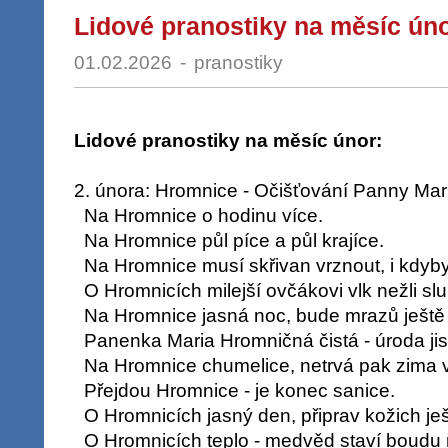
Lidové pranostiky na měsíc ún
01.02.2026
-
pranostiky
Lidové pranostiky na měsíc únor:
2. února: Hromnice - Očišťování Panny Mar
Na Hromnice o hodinu více.
Na Hromnice půl píce a půl krajíce.
Na Hromnice musí skřivan vrznout, i kdyb
O Hromnicích milejší ovčákovi vlk nežli sl
Na Hromnice jasná noc, bude mrazů ještě
Panenka Maria Hromničná čistá - úroda jis
Na Hromnice chumelice, netrvá pak zima v
Přejdou Hromnice - je konec sanice.
O Hromnicích jasný den, připrav kožich ješ
O Hromnicích teplo - medvěd staví boudu r