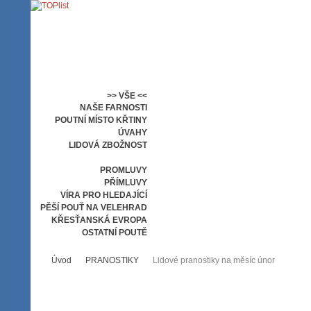
>> VŠE <<
NAŠE FARNOSTI
POUTNÍ MÍSTO KŘTINY
ÚVAHY
LIDOVÁ ZBOŽNOST
PRANOSTIKY
PROMLUVY
PŘÍMLUVY
VÍRA PRO HLEDAJÍCÍ
PĚŠÍ POUŤ NA VELEHRAD
KŘESŤANSKÁ EVROPA
OSTATNÍ POUTĚ
Úvod
PRANOSTIKY
Lidové pranostiky na měsíc únor