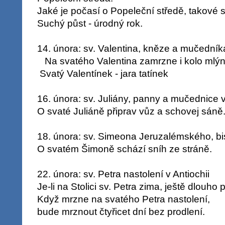
Jaké je počasí o Popeleční středě, takové se
Suchý půst - úrodný rok.
14. února: sv. Valentina, kněze a mučedník
Na svatého Valentina zamrzne i kolo mlý
Svatý Valentínek - jara tatínek
16. února: sv. Juliány, panny a mučednice v 
O svaté Juliáně připrav vůz a schovej sáně
18. února: sv. Simeona Jeruzalémského, bi
O svatém Šimoně schází sníh ze stráně.
22. února: sv. Petra nastolení v Antiochii
Je-li na Stolici sv. Petra zima, ještě dlouho 
Když mrzne na svatého Petra nastolení,
bude mrznout čtyřicet dní bez prodlení.