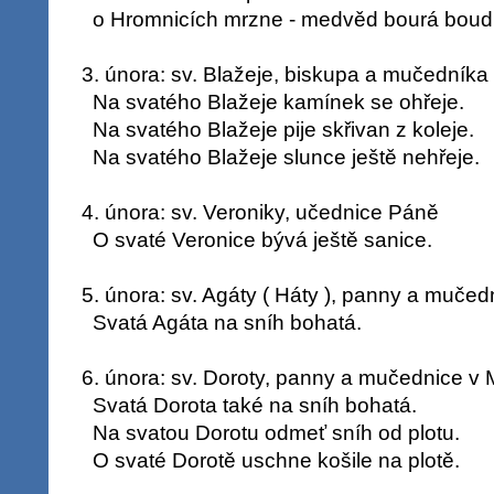
o Hromnicích mrzne - medvěd bourá boudu,
3. února: sv. Blažeje, biskupa a mučedníka 
Na svatého Blažeje kamínek se ohřeje.
Na svatého Blažeje pije skřivan z koleje.
Na svatého Blažeje slunce ještě nehřeje.
4. února: sv. Veroniky, učednice Páně
O svaté Veronice bývá ještě sanice.
5. února: sv. Agáty ( Háty ), panny a mučedni
Svatá Agáta na sníh bohatá.
6. února: sv. Doroty, panny a mučednice v Ma
Svatá Dorota také na sníh bohatá.
Na svatou Dorotu odmeť sníh od plotu.
O svaté Dorotě uschne košile na plotě.