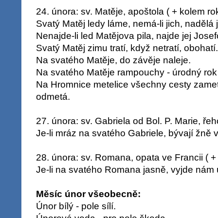
24. února: sv. Matěje, apoštola ( + kolem rok
Svatý Matěj ledy láme, nemá-li jich, nadělá j
Nenajde-li led Matějova pila, najde jej Josef
Svatý Matěj zimu tratí, když netratí, obohatí.
Na svatého Matěje, do závěje naleje.
Na svatého Matěje rampouchy - úrodný rok
Na Hromnice metelice všechny cesty zametá
odmetá.
27. února: sv. Gabriela od Bol. P. Marie, řehol
Je-li mráz na svatého Gabriele, bývají žně 
28. února: sv. Romana, opata ve Francii ( +
Je-li na svatého Romana jasně, vyjde nám 
Měsíc únor všeobecně:
Únor bílý - pole sílí.