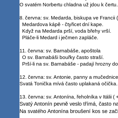
O svatém Norbertu chladna už jdou k čertu.
8. června: sv. Medarda, biskupa ve Francii (
Medardova kápě - čtyřicet dní kape.
Když na Medarda prší, voda břehy vrší.
Pláče-li Medard i ječmen zapláče.
11. června: sv. Barnabáše, apoštola
O sv. Barnabáši bouřky často straší.
Prší-li na sv. Barnabáše - padají hrozny do
12. června: sv. Antonie, panny a mučednice 
Svatá Tonička mívá často uplakaná očička.
13. června: sv. Antonína, řeholníka v Itálii (
Svatý Antonín pevně veslo třímá, často na
Na svatého Antonína broušení kos se zač