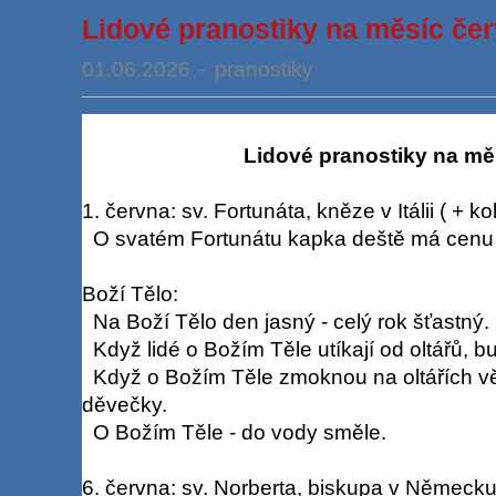
Lidové pranostiky na měsíc če
01.06.2026
-
pranostiky
Lidové pranostiky na mě
1. června: sv. Fortunáta, kněze v Itálii ( + ko
O svatém Fortunátu kapka deště má cenu 
Boží Tělo:
Na Boží Tělo den jasný - celý rok šťastný.
Když lidé o Božím Těle utíkají od oltářů, b
Když o Božím Těle zmoknou na oltářích v
děvečky.
O Božím Těle - do vody směle.
6. června: sv. Norberta, biskupa v Německu 