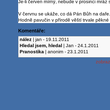
Je-li červen mírný, nebude v prosinci mráz s
V červnu se ukáže, co dá Pán Bůh na daře
Hodně pavučin v přírodě věští trvale pěkné
Komentáře:
nález
|
jan
-
19.11.2011
Hledal jsem, hledal
|
Jan
-
24.1.2011
Pranostika
|
anonim
-
23.1.2011
zobraz