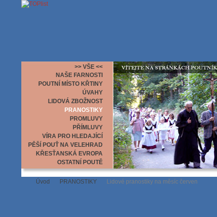
>> VŠE <<
NAŠE FARNOSTI
POUTNÍ MÍSTO KŘTINY
ÚVAHY
LIDOVÁ ZBOŽNOST
PRANOSTIKY
PROMLUVY
PŘÍMLUVY
VÍRA PRO HLEDAJÍCÍ
PĚŠÍ POUŤ NA VELEHRAD
KŘESŤANSKÁ EVROPA
OSTATNÍ POUTĚ
Úvod
PRANOSTIKY
Lidové pranostiky na měsíc červen