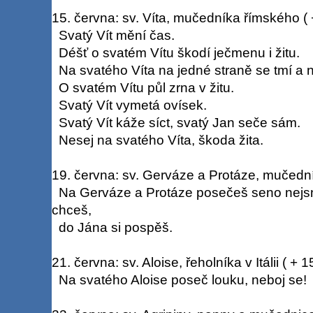
15. června: sv. Víta, mučedníka římského ( 
Svatý Vít mění čas.
Déšť o svatém Vítu škodí ječmenu i žitu.
Na svatého Víta na jedné straně se tmí a n
O svatém Vítu půl zrna v žitu.
Svatý Vít vymetá ovísek.
Svatý Vít káže síct, svatý Jan seče sám.
Nesej na svatého Víta, škoda žita.
19. června: sv. Gerváze a Protáze, mučedníků
Na Gerváze a Protáze posečeš seno nejsnáz
chceš,
do Jána si pospěš.
21. června: sv. Aloise, řeholníka v Itálii ( + 
Na svatého Aloise poseč louku, neboj se!