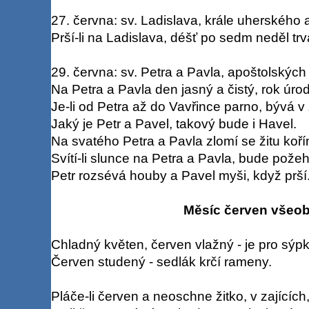
27. června: sv. Ladislava, krále uherského 
Prší-li na Ladislava, déšť po sedm neděl trv
29. června: sv. Petra a Pavla, apoštolských
Na Petra a Pavla den jasný a čistý, rok úrod
Je-li od Petra až do Vavřince parno, bývá 
Jaký je Petr a Pavel, takový bude i Havel.
Na svatého Petra a Pavla zlomí se žitu koří
Svítí-li slunce na Petra a Pavla, bude pože
Petr rozsévá houby a Pavel myši, když prší
Měsíc červen všeo
Chladný květen, červen vlažný - je pro sýpk
Červen studený - sedlák krčí rameny.
Pláče-li červen a neoschne žitko, v zajících