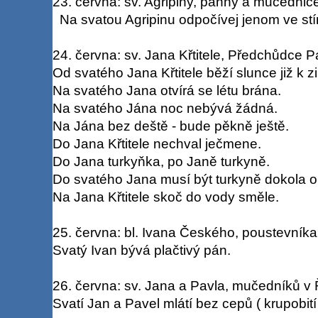
23. června: sv. Agripiny, panny a mučednice 
Na svatou Agripinu odpočívej jenom ve stí
24. června: sv. Jana Křtitele, Předchůdce 
Od svatého Jana Křtitele běží slunce již k z
Na svatého Jana otvírá se létu brána.
Na svatého Jána noc nebývá žádná.
Na Jána bez deště - bude pěkně ještě.
Do Jana Křtitele nechval ječmene.
Do Jana turkyňka, po Janě turkyně.
Do svatého Jana musí být turkyně dokola 
Na Jana Křtitele skoč do vody směle.
25. června: bl. Ivana Českého, poustevníka ( 
Svatý Ivan bývá plačtivý pán.
26. června: sv. Jana a Pavla, mučedníků v 
Svatí Jan a Pavel mlátí bez cepů ( krupobití 