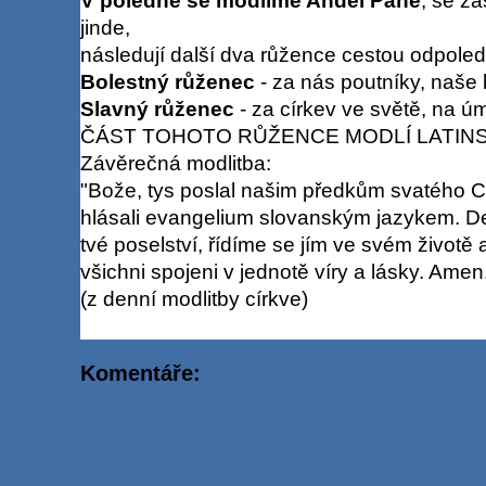
V poledne se modlíme Anděl Páně
, se za
jinde,
následují další dva růžence cestou odpoled
Bolestný růženec
- za nás poutníky, naše 
Slavný růženec
- za církev ve světě, na 
ČÁST TOHOTO RŮŽENCE MODLÍ LATIN
Závěrečná modlitba:
"Bože, tys poslal našim předkům svatého Cy
hlásali evangelium slovanským jazykem. Dej
tvé poselství, řídíme se jím ve svém životě 
všichni spojeni v jednotě víry a lásky. Amen
(z denní modlitby církve)
Komentáře: