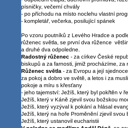
písničky, večerní chvály
- po příchodu na místo noclehu vlastní prog
- kompletář, večerka, posilující spánek
Po vzoru poutníků z Levého Hradce a podle J
růženec světla, se první dva růžence větš
a druhé dva odpoledne.
Radostný růženec
- za církev České repub
biskupů a za farnosti, jimiž procházíme, z
Růženec světla
- za Evropu a její sjednoce
za pokoj a dobro ve světě, a letos i za musl
pokoje a míru s křesťany
- jeho tajemství: Ježíš, který byl pokřtěn v 
Ježíš, který v Káně zjevil svou božskou mo
Ježíš, který vyzýval k pokání a hlásal evan
Ježíš, který na hoře Proměnění zjevil svou
Ježíš, který ustanovil eucharistii