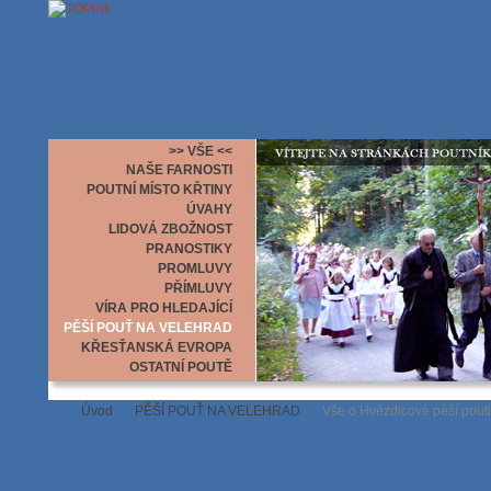
>> VŠE <<
NAŠE FARNOSTI
POUTNÍ MÍSTO KŘTINY
ÚVAHY
LIDOVÁ ZBOŽNOST
PRANOSTIKY
PROMLUVY
PŘÍMLUVY
VÍRA PRO HLEDAJÍCÍ
PĚŠÍ POUŤ NA VELEHRAD
KŘESŤANSKÁ EVROPA
OSTATNÍ POUTĚ
Úvod
PĚŠÍ POUŤ NA VELEHRAD
Vše o Hvězdicové pěší pouti