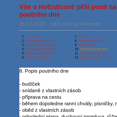
Vše o Hvězdicové pěší pouti na
poutního dne
21.07.2023
-
pěší pouť na Velehrad
1.
L. P. 2023
7.
Trasa
2.
Úvod k poutím a jej...
8.
Podrobnosti o trasá...
3.
Pouť do Říma aneb J...
9.
Organizace
4.
Proč právě Velehrad?
10.
Popis poutního dne
5.
Obnova zasvěcení v ...
11.
Poutnické kříže a d...
6.
Datum poutí 2023 - ...
12.
Rady na závěr - ves...
8. Popis poutního dne
- budíček
- snídaně z vlastních zásob
- příprava na cestu
- během dopoledne ranní chvály, písničky,
- oběd z vlastních zásob
- odpolední etapa, duchovní promluva, růžen