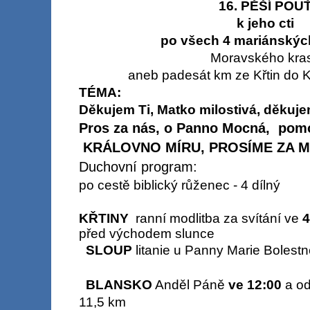
16. PĚŠÍ POU
k jeho cti
po všech 4 mariánskýc
Moravského kra
aneb padesát km ze Křtin do K
TÉMA:
Děkujem Ti, Matko milostivá, děkujeme
Pros za nás, o Panno Mocná, pomoc
KRÁLOVNO MÍRU, PROSÍME ZA MÍR
Duchovní program:
po cestě biblický růženec - 4 dílný
KŘTINY
ranní modlitba za svítání ve
4
před východem slunce
SLOUP
litanie u Panny Marie Bolest
BLANSKO
Anděl Páně
ve 12:00
a od
11,5 km