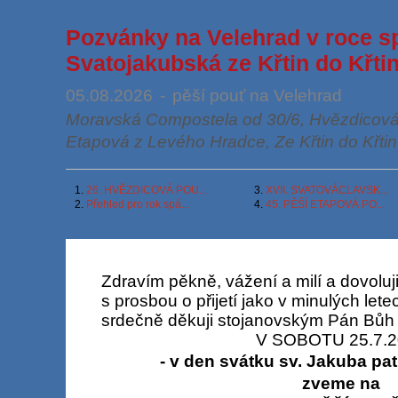
Pozvánky na Velehrad v roce s
Svatojakubská ze Křtin do Křtin
05.08.2026
-
pěší pouť na Velehrad
Moravská Compostela od 30/6, Hvězdicová 
Etapová z Levého Hradce, Ze Křtin do Křtin
1.
26. HVĚZDICOVÁ POU...
3.
XVII. SVATOVÁCLAVSK...
2.
Přehled pro rok spá...
4.
45. PĚŠÍ ETAPOVÁ PO...
Zdravím pěkně, vážení a milí a dovoluji
s prosbou o přijetí jako v minulých let
srdečně děkuji stojanovským Pán Bůh 
V SOBOTU 25.7.2
- v den svátku sv. Jakuba pa
zveme na