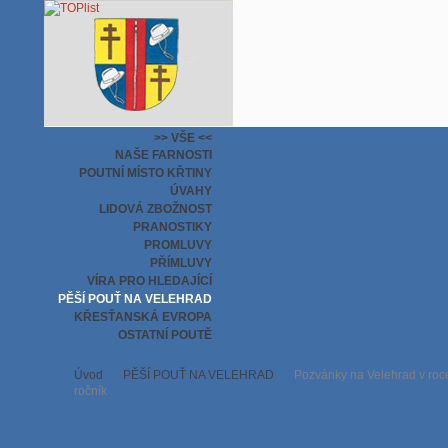
>> VŠE <<
NAŠE FARNOSTI
POUTNÍ MÍSTO KŘTINY
ÚVAHY
LIDOVÁ ZBOŽNOST
PRANOSTIKY
PROMLUVY
PŘÍMLUVY
VÍRA PRO HLEDAJÍCÍ
PĚŠÍ POUŤ NA VELEHRAD
KŘESŤANSKÁ EVROPA
OSTATNÍ POUTĚ
Úvod
PĚŠÍ POUŤ NA VELEHRAD
Pozvánky na Velehrad v roce 
ročník