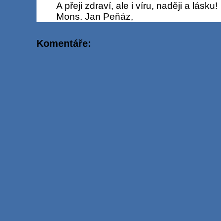
A přeji zdraví, ale i víru, naději a lásku!
Mons. Jan Peňáz,
Komentáře: