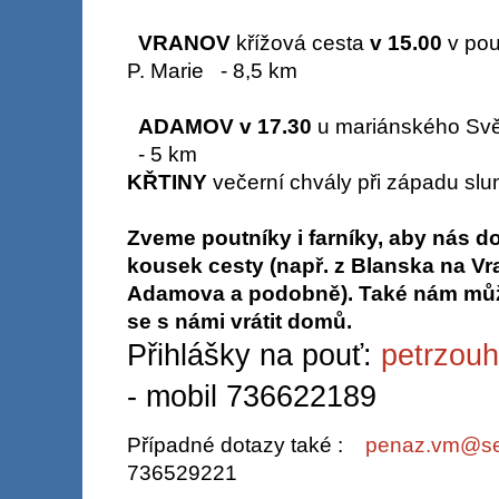
VRANOV
křížová cesta
v 15.00
v pou
P. Marie - 8,5 km
ADAMOV
v 17.30
u mariánského Svě
- 5 km
KŘTINY
večerní chvály při západu sl
Zveme poutníky i farníky, aby nás do
kousek cesty
(např. z Blanska na Vr
Adamova a podobně).
Také nám může
se s námi vrátit domů.
Přihlášky na pouť:
petrzou
- mobil 736622189
Případné dotazy také :
penaz.vm@s
736529221