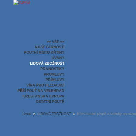
>> VŠE <<
NAŠE FARNOSTI
POUTNÍ MÍSTO KŘTINY
ÚVAHY
LIDOVÁ ZBOŽNOST
PRANOSTIKY
PROMLUVY
PŘÍMLUVY
VÍRA PRO HLEDAJÍCÍ
PĚŠÍ POUŤ NA VELEHRAD
KŘESŤANSKÁ EVROPA
OSTATNÍ POUTĚ
Úvod
LIDOVÁ ZBOŽNOST
Křesťanské písně a scénky na různé