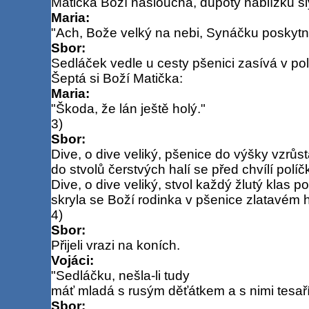
Matička Boží naslouchá, dupoty nablízku sl
Maria:
"Ach, Bože velký na nebi, Synáčku poskytni
Sbor:
Sedláček vedle u cesty pšenici zasívá v poli
Šeptá si Boží Matička:
Maria:
"Škoda, že lán ještě holý."
3)
Sbor:
Dive, o dive veliký, pšenice do výšky vzrůst
do stvolů čerstvých halí se před chvílí políč
Dive, o dive veliký, stvol každý žlutý klas po
skryla se Boží rodinka v pšenice zlatavém h
4)
Sbor:
Přijeli vrazi na koních.
Vojáci:
"Sedláčku, nešla-li tudy
máť mladá s rusým děťátkem a s nimi tesař
Sbor: