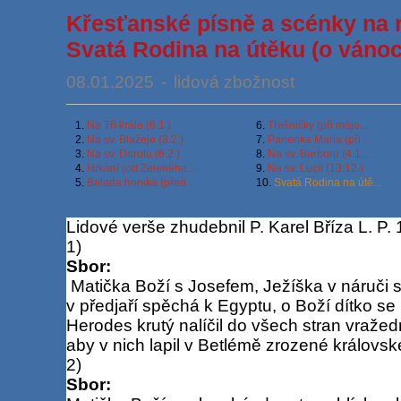
Křesťanské písně a scénky na r
Svatá Rodina na útěku (o vánoc
08.01.2025
-
lidová zbožnost
1.
Na Tři krále (6.1.)
6.
Třešničky (při májo...
2.
Na sv. Blažeje (3.2.)
7.
Panenka Maria (při ...
3.
Na sv. Dorotu (6.2.)
8.
Na sv. Barboru (4.1...
4.
Hrkání (od Zeleného...
9.
Na sv. Lucii (13.12.)
5.
Balada horská (před...
10.
Svatá Rodina na útě...
Lidové verše zhudebnil P. Karel Bříza L. P
1)
Sbor:
Matička Boží s Josefem, Ježíška v náruči s
v předjaří spěchá k Egyptu, o Boží dítko se 
Herodes krutý nalíčil do všech stran vražedn
aby v nich lapil v Betlémě zrozené královské
2)
Sbor: