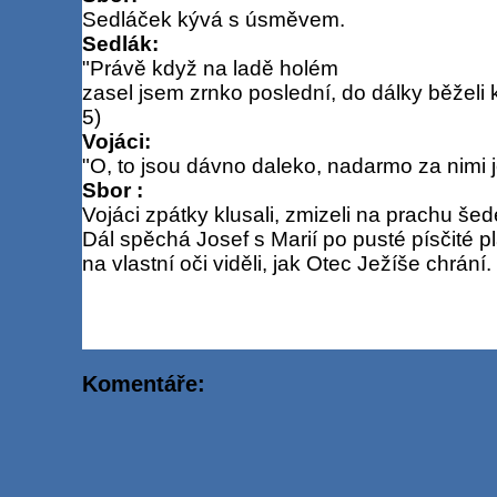
Sedláček kývá s úsměvem.
Sedlák:
"Právě když na ladě holém
zasel jsem zrnko poslední, do dálky běželi 
5)
Vojáci:
"O, to jsou dávno daleko, nadarmo za nimi 
Sbor :
Vojáci zpátky klusali, zmizeli na prachu še
Dál spěchá Josef s Marií po pusté písčité pl
na vlastní oči viděli, jak Otec Ježíše chrání.
Komentáře: