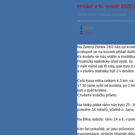
Hrkání v N. Veselí 2022 
29.03.2026
-
lidová zbožnost
1.
2024
2.
2023
Na Zelený čtvrtek 28/3 nás od kost
postupně se na kousek přidali další
Ke kostelu se nás vrátilo a modlit
Poutnický statisticky úřad zjistil, že
3 měli méně jak tři roky, pak bylo 6
a v závěru statistiky byli 3 v desít
Celá trasa měla celkem 4,3 km, na 3
17:30 jsme vyšli od kostela, po 2
km
byli u zpět kostela.
Chvílemi trošičku pršelo.
Na Velký pátek ráno nás bylo 25 - 8
poledne 34 hrkačů, včetně o. Jana,
Na Bílou sobotu ráno 24 a 6, v pol
Kdo šel pokaždé, ať jako průvodce 
evangelizace, protože hlavním důvo