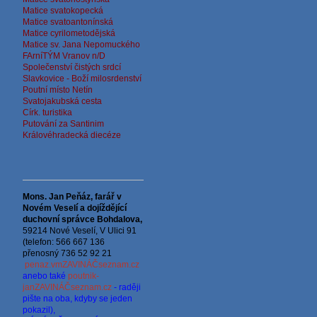
Matice svatokopecká
Matice svatoantonínská
Matice cyrilometodějská
Matice sv. Jana Nepomuckého
FArníTÝM Vranov n/D
Společenství čistých srdcí
Slavkovice - Boží milosrdenství
Poutní místo Netín
Svatojakubská cesta
Círk. turistika
Putování za Santinim
Královéhradecká diecéze
Mons. Jan Peňáz, farář v
Novém Veselí a dojíždějící
d
uchovní správce
Bohdalova,
59214 Nové Veselí, V Ulici 91
(telefon: 566 667 136
přenosný 736 52 92 21
penaz.vmZAVINÁČseznam.cz
anebo také
poutnik-
janZAVINÁČseznam.cz
- raději
pište na oba, kdyby se jeden
pokazil),