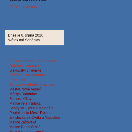
předchozí ankety
Dnes je 8. srpna 2026
svátek má Soběslav
Farnosti N. Veselí a Bohdalov
Děkanství žďárské
Biskup
ství brněnské
Pěší pouť na Velehrad -
přehledně
Ažnavěky-videolist bisk.brn.
Městys Nové Veselí
Městys Bohdalov
Farnost Křtiny
Matice velehradská
Sestry sv. Cyrila a Metoděje
Poutní cesta křesť. Evropou
E.k.stezka sv. Cyrila a
Metoděje
Matice Zašovská
Matice Radhošťská
Matice svatohostýnská