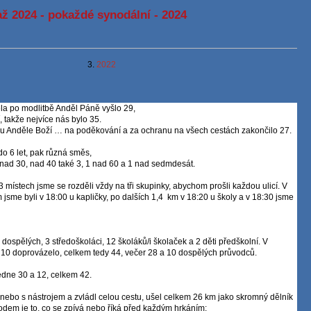
až 2024 - pokaždé synodální - 2024
3.
2022
ela po modlitbě Anděl Páně vyšlo 29,
, takže nejvíce nás bylo 35.
bou Anděle Boží … na poděkování a za ochranu na všech cestách zakončilo 27.
 do 6 let, pak různá směs,
ce nad 30, nad 40 také 3, 1 nad 60 a 1 nad sedmdesát.
 místech jsme se rozděli vždy na tři skupinky, abychom prošli každou ulicí. V
 jsme byli v 18:00 u kapličky, po dalších 1,4
km v 18:20 u školy a v 18:30 jsme
 dospělých, 3 středoškoláci, 12 školáků/i školaček a 2 děti předškolní. V
 10 doprovázelo, celkem tedy 44, večer 28 a 10 dospělých průvodců.
edne 30 a 12, celkem 42.
nebo s nástrojem a zvládl celou cestu, ušel celkem 26 km jako skromný dělník
dem je to, co se zpívá nebo říká před každým hrkáním: