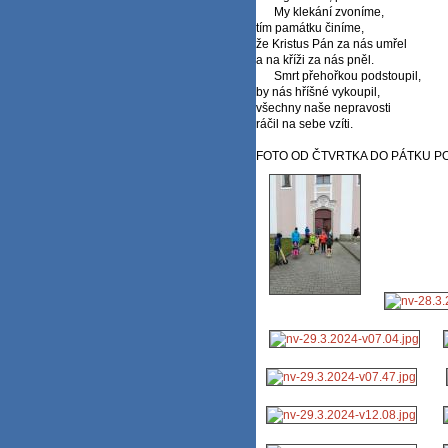
My klekání zvoníme,
tím památku činíme,
že Kristus Pán za nás umřel
a na kříži za nás pněl.
Smrt přehořkou podstoupil,
by nás hříšné vykoupil,
všechny naše nepravosti
ráčil na sebe vzíti.
FOTO OD ČTVRTKA DO PÁTKU P