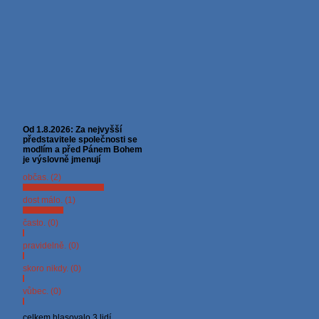
Od 1.8.2026: Za nejvyšší
představitele společnosti se
modlím a před Pánem Bohem
je výslovně jmenují
občas. (2)
dost málo. (1)
často. (0)
pravidelně. (0)
skoro nikdy. (0)
vůbec. (0)
celkem hlasovalo 3 lidí