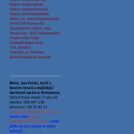
Matice svatokopecká
Matice svatoantonínská
Matice cyrilometodějská
Matice sv. Jana Nepomuckého
FArníTÝM Vranov n/D
Společenství čistých srdcí
Slavkovice - Boží milosrdenství
Poutní místo Netín
Svatojakubská cesta
Círk. turistika
Putování za Santinim
Královéhradecká diecéze
Mons. Jan Peňáz, farář v
Novém Veselí a dojíždějící
d
uchovní správce
Bohdalova,
59214 Nové Veselí, V Ulici 91
(telefon: 566 667 136
přenosný 736 52 92 21
penaz.vmZAVINÁČseznam.cz
anebo také
poutnik-
janZAVINÁČseznam.cz
- raději
pište na oba, kdyby se jeden
pokazil),