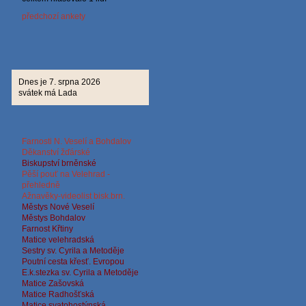
předchozí ankety
Dnes je 7. srpna 2026
svátek má Lada
Farnosti N. Veselí a Bohdalov
Děkanství žďárské
Biskup
ství brněnské
Pěší pouť na Velehrad -
přehledně
Ažnavěky-videolist bisk.brn.
Městys Nové Veselí
Městys Bohdalov
Farnost Křtiny
Matice velehradská
Sestry sv. Cyrila a Metoděje
Poutní cesta křesť. Evropou
E.k.stezka sv. Cyrila a
Metoděje
Matice Zašovská
Matice Radhošťská
Matice svatohostýnská