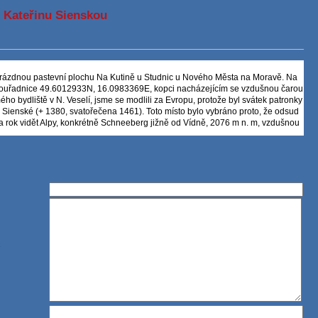
 Kateřinu Sienskou
 prázdnou pastevní plochu Na Kutině u Studnic u Nového Města na Moravě. Na
 souřadnice 49.6012933N, 16.0983369E, kopci nacházejícím se vzdušnou čarou
o bydliště v N. Veselí, jsme se modlili za Evropu, protože byl svátek patronky
ny Sienské (+ 1380, svatořečena 1461). Toto místo bylo vybráno proto, že odsud
za rok vidět Alpy, konkrétně Schneeberg jižně od Vídně, 2076 m n. m, vzdušnou
sili jsme o přímluvu sv. Kateřinu a všechny svaté patrony Evropy, i svaté našeho
vací patrony a modlili jsme se - sestra především (ale nejenom) za svých šest
 já za své farnosti současné i bývalé, a společně za naše děkanství, náš kraj a
kousko a všechny země, v nichž se Alpy rozkládají, za celou Evropu a také
bré vůle. Prosili jsme i za nemocné při současné nákaze, za ty, kdo se o ně
 jejich pozůstalé, za představitele církve a představitele společnosti, kteří právě
st, prosili jsme i za Boží požehnání pro vše, co se teď sází a zasévá a za tak
potřebné a strádající.
rodnému kraji, naši vlasti i celé Evropě.