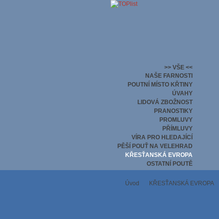
>> VŠE <<
NAŠE FARNOSTI
POUTNÍ MÍSTO KŘTINY
ÚVAHY
LIDOVÁ ZBOŽNOST
PRANOSTIKY
PROMLUVY
PŘÍMLUVY
VÍRA PRO HLEDAJÍCÍ
PĚŠÍ POUŤ NA VELEHRAD
KŘESŤANSKÁ EVROPA
OSTATNÍ POUTĚ
Úvod
KŘESŤANSKÁ EVROPA