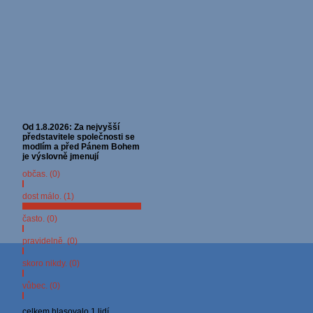
Od 1.8.2026: Za nejvyšší
představitele společnosti se
modlím a před Pánem Bohem
je výslovně jmenují
občas. (0)
dost málo. (1)
často. (0)
pravidelně. (0)
skoro nikdy. (0)
vůbec. (0)
celkem hlasovalo 1 lidí