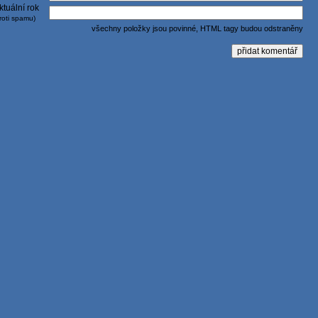
ktuální rok
roti spamu)
všechny položky jsou povinné, HTML tagy budou odstraněny