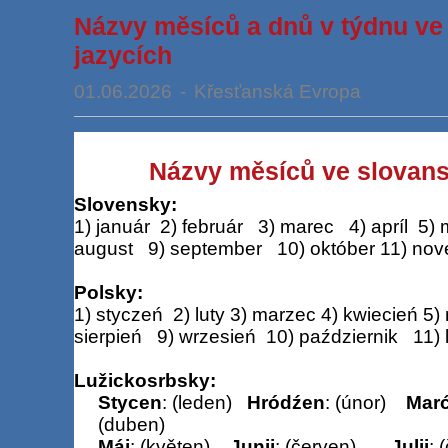
Názvy měsíců a dnů v týdnu ve
jazycích
01.06.2026
-
Křesťanská Evropa
Názvy měsíců ve slovan
Slovensky:
1) január
2) február
3) marec
4) apríl
5) 
august
9) september
10) október 11) no
Polsky:
1) styczeń
2) luty 3) marzec 4) kwiecień 5) 
sierpień
9) wrzesień
10) październik
11) 
Lužickosrbsky:
Stycen
: (leden)
Hródźen
: (únor)
Mar
(duben)
Máj
: (květen)
Junij
: (červen)
Julij
: 