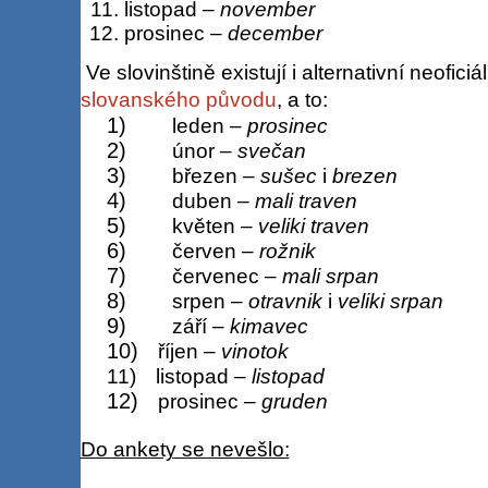
listopad –
november
prosinec –
december
Ve slovinštině existují i alternativní neofic
slovanského původu
, a to:
1)
leden –
prosinec
2)
únor –
svečan
3)
březen –
sušec
i
brezen
4)
duben –
mali traven
5)
květen –
veliki traven
6)
červen –
rožnik
7)
červenec –
mali srpan
8)
srpen –
otravnik
i
veliki srpan
9)
září –
kimavec
10)
říjen –
vinotok
11)
listopad –
listopad
12)
prosinec –
gruden
Do ankety se nevešlo: