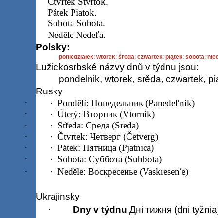
Čtvrtek Štvrtok.
Pátek Piatok.
Sobota Sobota.
Neděle Nedeľa.
Polsky:
poniedziałek
:
wtorek
:
środa
:
czwartek
:
piątek
:
sobota
:
nied
Lužickosrbské názvy dnů v týdnu jsou:
pondelnik, wtorek, srěda, czwartek, pi
Rusky
·
·
Pondělí: Понедельник (Panedelʹnik)
·
·
Úterý: Вторник (Vtornik)
·
·
Středa: Среда (Sreda)
·
·
Čtvrtek: Четверг (Četverg)
·
·
Pátek: Пятница (Pjatnica)
·
·
Sobota: Суббота (Subbota)
·
·
Neděle: Воскресенье (Vaskresenʹe)
Ukrajinsky
·
Dny v týdnu
Дні тижня (dni tyžnia