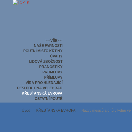
>> VŠE <<
NAŠE FARNOSTI
POUTNÍ MÍSTO KŘTINY
ÚVAHY
LIDOVÁ ZBOŽNOST
PRANOSTIKY
PROMLUVY
PŘÍMLUVY
VÍRA PRO HLEDAJÍCÍ
PĚŠÍ POUŤ NA VELEHRAD
KŘESŤANSKÁ EVROPA
OSTATNÍ POUTĚ
Úvod
KŘESŤANSKÁ EVROPA
Názvy měsíců a dnů v týdnu ve 