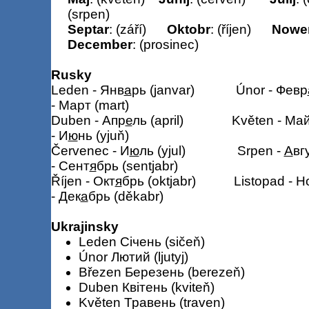
(srpen)
Septar
: (září)
Oktobr
: (říjen)
Nowe
D
ecember
: (prosinec)
Rusky
Leden - Янв
а
рь (janvar)
Únor - Февр
- Март (mart)
Duben - Апр
е
ль (april)
Květen - Май
- И
ю
нь (yjuň)
Červenec - И
ю
ль (yjul)
Srpen -
А
вг
- Сент
я
брь (sentjabr)
Říjen - Окт
я
брь (oktjabr)
Listopad - Н
- Дек
а
брь (děkabr)
Ukrajinsky
Leden Січень (sičeň)
Únor Лютий (ljutyj)
Březen Березень (berezeň)
Duben Квітень (kviteň)
Květen Травень (traven)