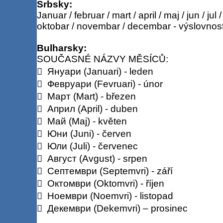
Srbsky:
Januar / februar / mart / april / maj / jun / ju
oktobar / novembar / decembar - výslovnos
Bulharsky:
SOUČASNÉ NÁZVY MĚSÍCŮ:

Януари (Januari) - leden

Февруари (Fevruari) - únor

Март (Mart) - březen

Април (April) - duben

Май (Maj) - květen

Юни (Juni) - červen

Юли (Juli) - červenec

Август (Avgust) - srpen

Септември (Septemvri) - září

Октомври (Oktomvri) - říjen

Ноември (Noemvri) - listopad

Декември (Dekemvri) – prosinec