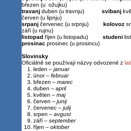
březen (u ožujku)
travanj
duben (u travnju)
svibanj
kvě
červen (u lipnju)
srpanj
červenec (u srpnju)
kolovoz
sr
září (u rujnu)
listopad
říjen (u listopadu)
studeni
lis
prosinac
prosinec (u prosincu)
Slovinsky
Oficiálně se používají názvy odvozené z
lat
leden –
januar
únor –
februar
březen –
marec
duben –
april
květen –
maj
červen –
junij
červenec –
julij
srpen –
avgust
září –
september
říjen –
oktober