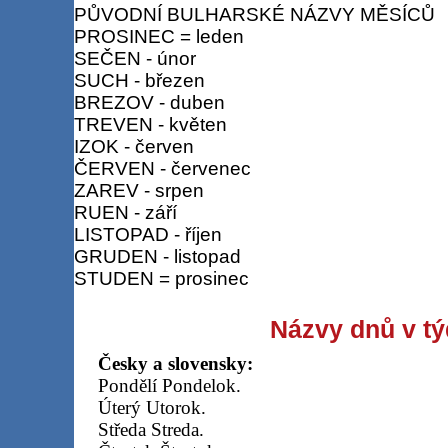
PŮVODNÍ BULHARSKÉ NÁZVY MĚSÍCŮ
PROSINEC = leden
SEČEN - únor
SUCH - březen
BREZOV - duben
TREVEN - květen
IZOK - červen
ČERVEN - červenec
ZAREV - srpen
RUEN - září
LISTOPAD - říjen
GRUDEN - listopad
STUDEN = prosinec
Názvy dnů v t
Česky a slovensky:
Pondělí Pondelok.
Úterý Utorok.
Středa Streda.