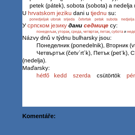
petek (pátek), sobota (sobota) a nedelja
U
hrvatskom jeziku
dani u
tjednu
su:
ponedjeljak
utorak
srijeda
četvrtak
petak
subota
nedjelja
У
српском језику
дани
седмице
су:
понедељак
,
уторак
,
среда
,
четвртак
,
петак
,
субота
и
нед
Názvy dnů v týdnu bulharsky jsou:
Понеделник (ponedelnik), Вторник (vto
Четвъртък (četv´rt´k), Петък (pet¨k),
(nedelja).
Maďarsky:
hétfő
kedd
szerda
csütörtök
pé
Komentáře: