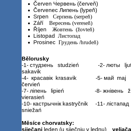
Červen Червень (červeň)
Červenec Липень (lypeň)
Srpen
Серпень (serpeň)
Září
Вересень (vereseň)
Říjen
Жовтень
(žovteň)
Listopad
Листопад
Prosinec
Грудень /hrudeň)
Bělorusky
-1- студзень
studzień
-2- люты
lju
sakavik
-4-
красавік
krasavik
-5- май
maj
červień
-7- ліпень
lipień
-8- жнівень
ž
vierasień
-10- кастрычнік
kastryčnik
-11- лістапад
sniežań
Měsíce chorvatsky:
siječanj
leden (u siječnju v lednu)
veljač