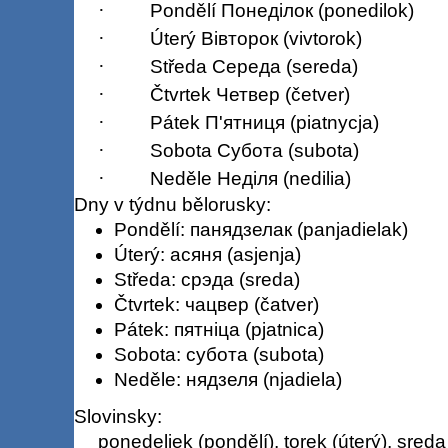
·
Pondělí Понеділок (ponedilok)
·
Úterý Вівторок (vivtorok)
·
Středa Середа (sereda)
·
Čtvrtek Четвер (četver)
·
Pátek П'ятниця (piatnycja)
·
Sobota Субота (subota)
·
Neděle Неділя (nedilia)
Dny v týdnu bělorusky:
Pondělí: панядзелак (panjadielak)
Úterý: асяня (asjenja)
Středa: срэда (sreda)
Čtvrtek: чацвер (čatver)
Pátek: пятніца (pjatnica)
Sobota: субота (subota)
Neděle: нядзеля (njadiela)
Slovinsky:
ponedeljek (pondělí), torek (úterý), sreda 