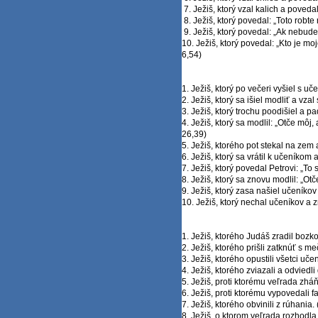
7. Ježiš, ktorý vzal kalich a povedal:
8. Ježiš, ktorý povedal: „Toto robt
9. Ježiš, ktorý povedal: „Ak nebudet
10. Ježiš, ktorý povedal: „Kto je mo
6,54)
1. Ježiš, ktorý po večeri vyšiel s u
2. Ježiš, ktorý sa išiel modliť a vz
3. Ježiš, ktorý trochu poodišiel a pa
4. Ježiš, ktorý sa modlil: „Otče môj
26,39)
5. Ježiš, ktorého pot stekal na zem 
6. Ježiš, ktorý sa vrátil k učeníkom 
7. Ježiš, ktorý povedal Petrovi: „T
8. Ježiš, ktorý sa znovu modlil: „Otč
9. Ježiš, ktorý zasa našiel učeníkov
10. Ježiš, ktorý nechal učeníkov a zn
1. Ježiš, ktorého Judáš zradil bozk
2. Ježiš, ktorého prišli zatknúť s m
3. Ježiš, ktorého opustili všetci učen
4. Ježiš, ktorého zviazali a odvied
5. Ježiš, proti ktorému veľrada zh
6. Ježiš, proti ktorému vypovedali f
7. Ježiš, ktorého obvinili z rúhania.
8. Ježiš, o ktorom veľrada rozhodla,