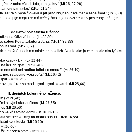
 „Pite z neho všetci, toto je moja krv." (Mt 26, 27-28)
e na moju pamiatku." (1Kor 11,24)
e jesť telo Syna človeka a piť jeho krv, nebudete mať v sebe život." (Jn 6,53)
je telo a pije moju krv, má večný život a ja ho vzkriesim v posledný deň." (Jn
I. desiatok bolestného ruženca:
čeníkmi na Olivovú horu. (Lk 22,39)
al so sebou Petra, Jakuba a Jána. (Mk 14,32-33)
dol na tvár. (Mt 26,39)
, ak je možné, nech ma minie tento kalich. No nie ako ja chcem, ale ako ty." (Mt
ako kvapky krvi. (Lk 22,44)
a našiel ich spať. (Mt 26,40)
o ste nemohli ani hodinu bdieť so mnou?" (Mt 26,40)
e, nech sa stane tvoja vôľa." (Mt.26,42)
 spať. (Mt 26,43)
ovu, tretí raz sa modlil tými istými slovami. (Mt 26,44)
II. desiatok bolestného ruženca:
om (Mt 26,48)
ečmi a kyjmi ako zločinca. (Mt 26,55)
íci. (Mt 26,56)
li do veľkňazovho domu.(Jn 18,12-13)
áňala svedectvo, aby ho mohla odsúdiť. (Mk 14,55)
alošní svedkovia. (Mt 26,60)
 (Mt 26,66)
 že je hoden smrti. (Mt 26,66)