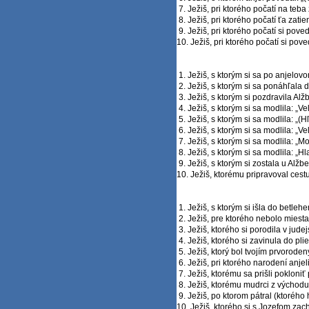
7. Ježiš, pri ktorého počatí na teba
8. Ježiš, pri ktorého počatí ťa zati
9. Ježiš, pri ktorého počatí si pove
10. Ježiš, pri ktorého počatí si pov
1. Ježiš, s ktorým si sa po anjelov
2. Ježiš, s ktorým si sa ponáhľala 
3. Ježiš, s ktorým si pozdravila Alžb
4. Ježiš, s ktorým si sa modlila: „V
5. Ježiš, s ktorým si sa modlila: „(H
6. Ježiš, s ktorým si sa modlila: „Ve
7. Ježiš, s ktorým si sa modlila: „M
8. Ježiš, s ktorým si sa modlila: „
9. Ježiš, s ktorým si zostala u Alžbe
10. Ježiš, ktorému pripravoval cestu
1. Ježiš, s ktorým si išla do betleh
2. Ježiš, pre ktorého nebolo miesta.
3. Ježiš, ktorého si porodila v jude
4. Ježiš, ktorého si zavinula do plie
5. Ježiš, ktorý bol tvojím prvorode
6. Ježiš, pri ktorého narodení anjel
7. Ježiš, ktorému sa prišli pokloniť 
8. Ježiš, ktorému mudrci z východu p
9. Ježiš, po ktorom pátral (ktorého 
10. Ježiš, ktorého si s Jozefom zac