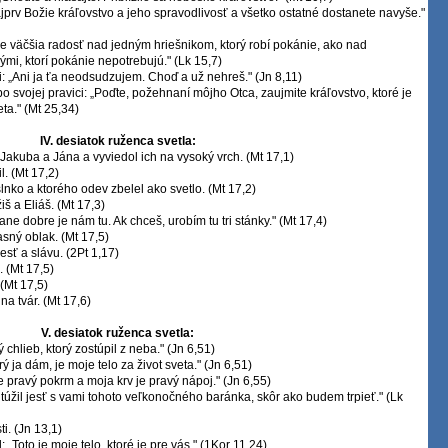
ajprv Božie kráľovstvo a jeho spravodlivosť a všetko ostatné dostanete navyše."
de väčšia radosť nad jedným hriešnikom, ktorý robí pokánie, ako nad
ými, ktorí pokánie nepotrebujú." (Lk 15,7)
i: „Ani ja ťa neodsudzujem. Choď a už nehreš." (Jn 8,11)
 po svojej pravici: „Poďte, požehnaní môjho Otca, zaujmite kráľovstvo, ktoré je
ta." (Mt 25,34)
IV. desiatok ruženca svetla:
 Jakuba a Jána a vyviedol ich na vysoký vrch. (Mt 17,1)
l. (Mt 17,2)
 slnko a ktorého odev zbelel ako svetlo. (Mt 17,2)
iš a Eliáš. (Mt 17,3)
ne dobre je nám tu. Ak chceš, urobím tu tri stánky." (Mt 17,4)
asný oblak. (Mt 17,5)
esť a slávu. (2Pt 1,17)
. (Mt 17,5)
(Mt 17,5)
na tvár. (Mt 17,6)
V. desiatok ruženca svetla:
 chlieb, ktorý zostúpil z neba." (Jn 6,51)
rý ja dám, je moje telo za život sveta." (Jn 6,51)
je pravý pokrm a moja krv je pravý nápoj." (Jn 6,55)
 túžil jesť s vami tohoto veľkonočného baránka, skôr ako budem trpieť." (Lk
ti. (Jn 13,1)
: „Toto je moje telo, ktoré je pre vás." (1Kor 11,24)