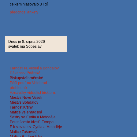
celkem hlasovalo 3 lidí
předchozí ankety
Dnes je 8. srpna 2026
svátek má Soběslav
Farnosti N. Veselí a Bohdalov
Děkanství žďárské
Biskup
ství brněnské
Pěší pouť na Velehrad -
přehledně
Ažnavěky-videolist bisk.brn.
Městys Nové Veselí
Městys Bohdalov
Farnost Křtiny
Matice velehradská
Sestry sv. Cyrila a Metoděje
Poutní cesta křesť. Evropou
E.k.stezka sv. Cyrila a
Metoděje
Matice Zašovská
Matice Radhošťská