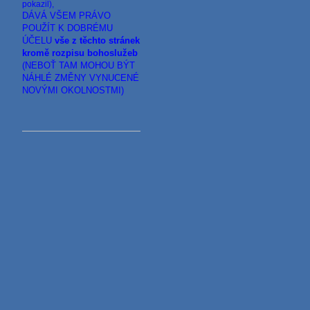
pokazil),
DÁVÁ VŠEM PRÁVO
POUŽÍT K DOBRÉMU
ÚČELU
vše z těchto stránek
kromě rozpisu bohoslužeb
(NEBOŤ TAM MOHOU BÝT
NÁHLÉ ZMĚNY VYNUCENÉ
NOVÝMI OKOLNOSTMI)