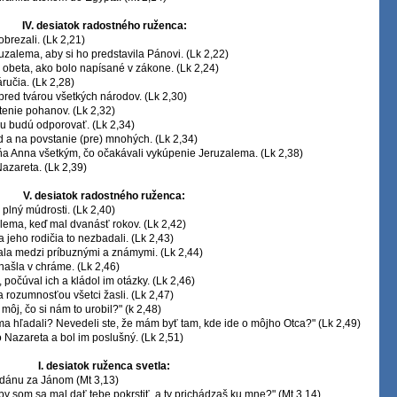
IV. desiatok radostného ruženca:
brezali. (Lk 2,21)
ruzalema, aby si ho predstavila Pánovi. (Lk 2,22)
 obeta, ako bolo napísané v zákone. (Lk 2,24)
ručia. (Lk 2,28)
 pred tvárou všetkých národov. (Lk 2,30)
etenie pohanov. (Lk 2,32)
mu budú odporovať. (Lk 2,34)
d a na povstanie (pre) mnohých. (Lk 2,34)
yňa Anna všetkým, čo očakávali vykúpenie Jeruzalema. (Lk 2,38)
 Nazareta. (Lk 2,39)
V. desiatok radostného ruženca:
 plný múdrosti. (Lk 2,40)
alema, keď mal dvanásť rokov. (Lk 2,42)
a jeho rodičia to nezbadali. (Lk 2,43)
dala medzi príbuznými a známymi. (Lk 2,44)
 našla v chráme. (Lk 2,46)
, počúval ich a kládol im otázky. (Lk 2,46)
 rozumnosťou všetci žasli. (Lk 2,47)
môj, čo si nám to urobil?" (k 2,48)
 ma hľadali? Nevedeli ste, že mám byť tam, kde ide o môjho Otca?" (Lk 2,49)
do Nazareta a bol im poslušný. (Lk 2,51)
I. desiatok ruženca svetla:
Jordánu za Jánom (Mt 3,13)
by som sa mal dať tebe pokrstiť, a ty prichádzaš ku mne?" (Mt 3,14)