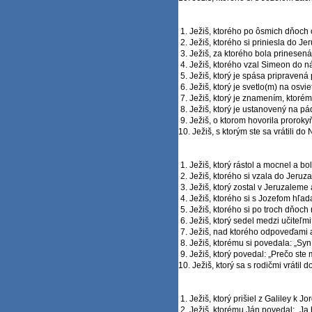
1. Ježiš, ktorého po ôsmich dňoch o
2. Ježiš, ktorého si priniesla do Je
3. Ježiš, za ktorého bola prinesená
4. Ježiš, ktorého vzal Simeon do ná
5. Ježiš, ktorý je spása pripravená
6. Ježiš, ktorý je svetlo(m) na osvi
7. Ježiš, ktorý je znamením, ktoré
8. Ježiš, ktorý je ustanovený na pá
9. Ježiš, o ktorom hovorila prorok
10. Ježiš, s ktorým ste sa vrátili do
1. Ježiš, ktorý rástol a mocnel a bol
2. Ježiš, ktorého si vzala do Jeruz
3. Ježiš, ktorý zostal v Jeruzaleme 
4. Ježiš, ktorého si s Jozefom hľa
5. Ježiš, ktorého si po troch dňoch
6. Ježiš, ktorý sedel medzi učiteľmi
7. Ježiš, nad ktorého odpoveďami a
8. Ježiš, ktorému si povedala: „Syn 
9. Ježiš, ktorý povedal: „Prečo ste
10. Ježiš, ktorý sa s rodičmi vrátil 
1. Ježiš, ktorý prišiel z Galiley k 
2. Ježiš, ktorému Ján povedal: „Ja 