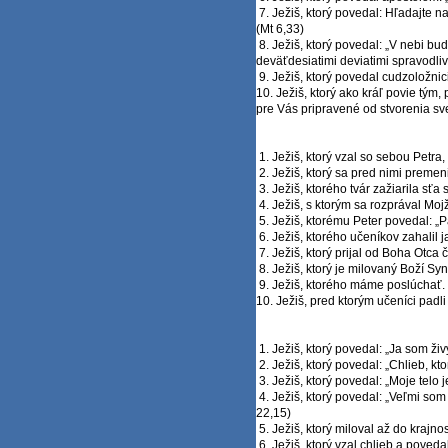
7. Ježiš, ktorý povedal: Hľadajte n
(Mt 6,33)
8. Ježiš, ktorý povedal: „V nebi bu
deväťdesiatimi deviatimi spravodliv
9. Ježiš, ktorý povedal cudzoložnic
10. Ježiš, ktorý ako kráľ povie tým,
pre Vás pripravené od stvorenia sve
1. Ježiš, ktorý vzal so sebou Petra,
2. Ježiš, ktorý sa pred nimi premeni
3. Ježiš, ktorého tvár zažiarila sťa
4. Ježiš, s ktorým sa rozprával Mojž
5. Ježiš, ktorému Peter povedal: „Pa
6. Ježiš, ktorého učeníkov zahalil j
7. Ježiš, ktorý prijal od Boha Otca č
8. Ježiš, ktorý je milovaný Boží Syn
9. Ježiš, ktorého máme poslúchať. 
10. Ježiš, pred ktorým učeníci padli 
1. Ježiš, ktorý povedal: „Ja som živý
2. Ježiš, ktorý povedal: „Chlieb, kto
3. Ježiš, ktorý povedal: „Moje telo 
4. Ježiš, ktorý povedal: „Veľmi som
22,15)
5. Ježiš, ktorý miloval až do krajnos
6. Ježiš, ktorý vzal chlieb a povedal