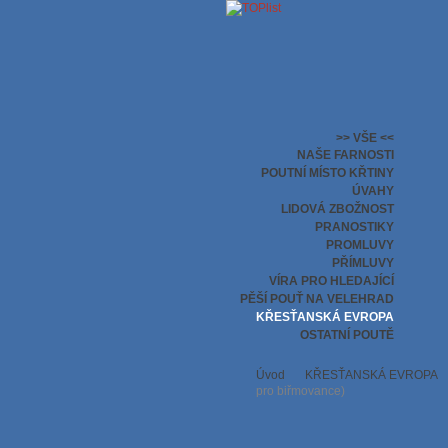
>> VŠE <<
NAŠE FARNOSTI
POUTNÍ MÍSTO KŘTINY
ÚVAHY
LIDOVÁ ZBOŽNOST
PRANOSTIKY
PROMLUVY
PŘÍMLUVY
VÍRA PRO HLEDAJÍCÍ
PĚŠÍ POUŤ NA VELEHRAD
KŘESŤANSKÁ EVROPA
OSTATNÍ POUTĚ
Úvod
KŘESŤANSKÁ EVROPA
pro biřmovance)