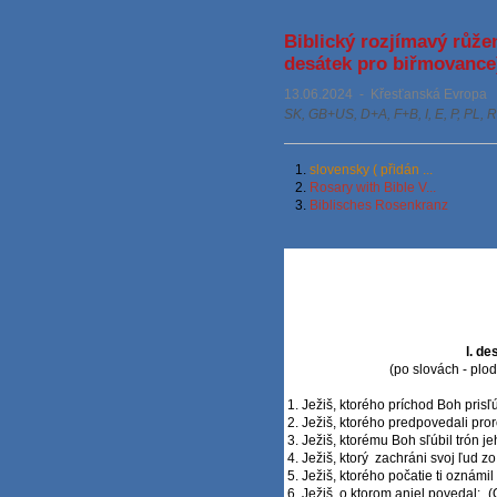
Biblický rozjímavý růžen
desátek pro biřmovance
13.06.2024
-
Křesťanská Evropa
SK, GB+US, D+A, F+B, I, E, P, PL, 
1.
slovensky ( přidán ...
2.
Rosary with Bible V...
3.
Biblisches Rosenkranz
l. d
(po slovách - plod
1. Ježiš, ktorého príchod Boh prisľúb
2. Ježiš, ktorého predpovedali proro
3. Ježiš, ktorému Boh sľúbil trón j
4. Ježiš, ktorý zachráni svoj ľud zo
5. Ježiš, ktorého počatie ti oznámil 
6. Ježiš, o ktorom anjel povedal: „