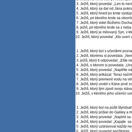
3. Ježiš, ktorý povedal: „Len to nech
4. Ježiš, ktorý sa dal od Jána pokrs
5. Ježiš, ktorý hneď po krste vystúpi
6. Ježiš, pri ktorého krste sa otvori
7. Ježiš, ktorý videl Božieho Ducha
8. ježiš, pri ktorého krste sa z neba
9. Ježiš, ktorý je milovaný Syn, v 
10. Ježiš, ktorý povedal: „Kto uverí
1. Ježiš, ktorý bol s učeníkmi pozv
2. Ježiš, ktorému si povedala: „Nem
3. ježiš, ktorý ti odpovedal: „Ešte n
4. Ježiš, o ktorom si povedala: „Uro
5. Ježiš, ktorý povedal: „Naplňte n
6. Ježiš, ktorý prikázal: Teraz načri
7. Ježiš, ktorý premenil vodu na vín
8. Ježiš, ktorý urobil v Káne prvé z
9. Ježiš, ktorý tým zjavil svoju slávu
10. Ježiš, v ktorého jeho učeníci uver
1. Ježiš, ktorý bol na púšti štyrids
2. Ježiš, ktorý prišiel do Galiley a
3. Ježiš, ktorý povedal: „Naplnil sa 
4. Ježiš, ktorý povedal: „Kajajte sa
5. Ježiš, ktorý uzdravoval každý n
6. Ježiš, ktorý povedal apoštolom: „