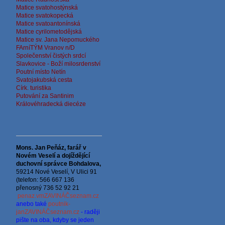
Matice svatohostýnská
Matice svatokopecká
Matice svatoantonínská
Matice cyrilometodějská
Matice sv. Jana Nepomuckého
FArníTÝM Vranov n/D
Společenství čistých srdcí
Slavkovice - Boží milosrdenství
Poutní místo Netín
Svatojakubská cesta
Círk. turistika
Putování za Santinim
Královéhradecká diecéze
Mons. Jan Peňáz, farář v
Novém Veselí a dojíždějící
d
uchovní správce
Bohdalova,
59214 Nové Veselí, V Ulici 91
(telefon: 566 667 136
přenosný 736 52 92 21
penaz.vmZAVINÁČseznam.cz
anebo také
poutnik-
janZAVINÁČseznam.cz
- raději
pište na oba, kdyby se jeden