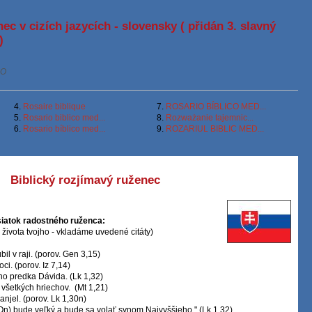
ec v cizích jazycích - slovensky ( přidán 3. slavný
)
RO
4.
Rosaire biblique
7.
ROSARIO BÍBLICO MED...
5.
Rosario biblico med...
8.
Rozważanie tajemnic...
6.
Rosario bíblico med...
9.
ROZARIUL BIBLIC MED...
Biblický rozjímavý ruženec
esiatok radostného ruženca:
 života tvojho - vkladáme uvedené citáty)
il v raji. (porov. Gen 3,15)
ci. (porov. Iz 7,14)
eho predka Dávida. (Lk 1,32)
 všetkých hriechov. (Mt 1,21)
anjel. (porov. Lk 1,30n)
(On) bude veľký a bude sa volať synom Najvyššieho." (Lk 1,32)