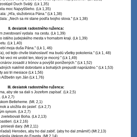
 zostúpil Duch Svätý. (Lk 1,35)
enila moc Najvyššieho. (Lk 1,35)
dala: „Hľa, služobnica Pána." (Lk 1,38)
edala: „Nech sa mi stane podľa tvojho slova." (Lk 1,38)
II. desiatok radostného ruženca:
om zvestovaní vydala na cestu. (Lk 1,39)
do istého judejského mesta v hornatom kraji. (Lk 1,39)
etu. (Lk 1,40)
elebí moja duša Pána." (Lk 1, 46)
ľa), od tejto chvíle blahoslaviť ma budú všetky pokolenia." (Lk 1, 48)
ľké veci mi urobil ten, ktorý je mocný." (Lk 1,49)
ocnárov zosadil z trónov a povýšil ponížených." (Lk 1,52)
Hladných nakŕmil dobrotami a bohatých prepustil naprázdno." (Lk 1,53)
ty asi tri mesiace (Lk 1,56)
 Alžbetin syn Ján (Lk 1,76)
III. desiatok radostného ruženca:
ema, aby ste sa dali s Jozefom zapísať. (Lk 2,5)
 (Lk 2,7)
jskom Betleheme. (Mt. 2,1)
nok a uložila do jasieľ. (Lk 2,7)
ným synom. (Lk 2,7)
i zvelebovali Boha. (Lk 2,13)
pastieri. (Lk 2,16)
riniesli dary. (Mt 2,11)
hľadal) Herodes, aby ho dal zabiť. (aby ho dal zmárniť) (Mt 2,13)
hránila útekom do Egypta. (Mt 2,14)