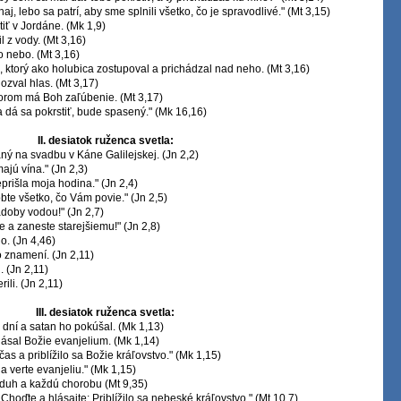
aj, lebo sa patrí, aby sme splnili všetko, čo je spravodlivé." (Mt 3,15)
tiť v Jordáne. (Mk 1,9)
l z vody. (Mt 3,16)
lo nebo. (Mt 3,16)
, ktorý ako holubica zostupoval a prichádzal nad neho. (Mt 3,16)
 ozval hlas. (Mt 3,17)
ktorom má Boh zaľúbenie. (Mt 3,17)
 a dá sa pokrstiť, bude spasený." (Mk 16,16)
II. desiatok ruženca svetla:
aný na svadbu v Káne Galilejskej. (Jn 2,2)
ajú vína." (Jn 2,3)
eprišla moja hodina." (Jn 2,4)
bte všetko, čo Vám povie." (Jn 2,5)
ádoby vodou!" (Jn 2,7)
te a zaneste starejšiemu!" (Jn 2,8)
o. (Jn 4,46)
o znamení. (Jn 2,11)
. (Jn 2,11)
ili. (Jn 2,11)
III. desiatok ruženca svetla:
ať dní a satan ho pokúšal. (Mk 1,13)
 hlásal Božie evanjelium. (Mk 1,14)
čas a priblížilo sa Božie kráľovstvo." (Mk 1,15)
 a verte evanjeliu." (Mk 1,15)
eduh a každú chorobu (Mt 9,35)
Choďte a hlásajte: Priblížilo sa nebeské kráľovstvo." (Mt 10,7)