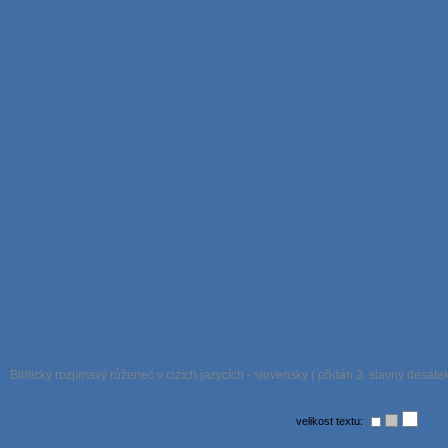
Biblický rozjímavý růženec v cizích jazycích - slovensky ( přidán 3. slavný desáte
velikost textu: