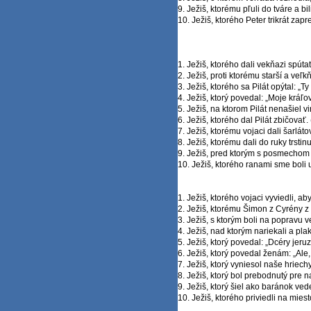
9. Ježiš, ktorému pľuli do tváre a bi
10. Ježiš, ktorého Peter trikrát zapr
1. Ježiš, ktorého dali vekňazi spútať
2. Ježiš, proti ktorému starší a veľk
3. Ježiš, ktorého sa Pilát opýtal: „T
4. Ježiš, ktorý povedal: „Moje kráľov
5. Ježiš, na ktorom Pilát nenašiel vi
6. Ježiš, ktorého dal Pilát zbičovať.
7. Ježiš, ktorému vojaci dali šarlát
8. Ježiš, ktorému dali do ruky trstin
9. Ježiš, pred ktorým s posmechom 
10. Ježiš, ktorého ranami sme boli 
1. Ježiš, ktorého vojaci vyviedli, ab
2. Ježiš, ktorému Šimon z Cyrény z 
3. Ježiš, s ktorým boli na popravu v
4. Ježiš, nad ktorým nariekali a plak
5. Ježiš, ktorý povedal: „Dcéry jer
6. Ježiš, ktorý povedal ženám: „Ale
7. Ježiš, ktorý vyniesol naše hriech
8. Ježiš, ktorý bol prebodnutý pre n
9. Ježiš, ktorý šiel ako baránok vede
10. Ježiš, ktorého priviedli na mie