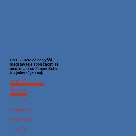
Od 1.8.2026: Za nejvyšší
představitele společnosti se
modlím a před Pánem Bohem
je výslovně jmenují
občas. (2)
dost málo. (1)
často. (0)
pravidelně. (0)
k
skoro nikdy. (0)
vůbec. (0)