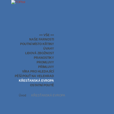
>> VŠE <<
NAŠE FARNOSTI
POUTNÍ MÍSTO KŘTINY
ÚVAHY
LIDOVÁ ZBOŽNOST
PRANOSTIKY
PROMLUVY
PŘÍMLUVY
VÍRA PRO HLEDAJÍCÍ
PĚŠÍ POUŤ NA VELEHRAD
KŘESŤANSKÁ EVROPA
OSTATNÍ POUTĚ
Úvod
KŘESŤANSKÁ EVROPA