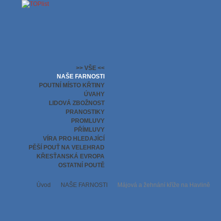
>> VŠE <<
NAŠE FARNOSTI
POUTNÍ MÍSTO KŘTINY
ÚVAHY
LIDOVÁ ZBOŽNOST
PRANOSTIKY
PROMLUVY
PŘÍMLUVY
VÍRA PRO HLEDAJÍCÍ
PĚŠÍ POUŤ NA VELEHRAD
KŘESŤANSKÁ EVROPA
OSTATNÍ POUTĚ
Úvod
NAŠE FARNOSTI
Májová a žehnání kříže na Havlině