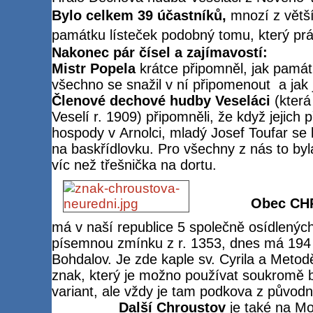
Bylo celkem 39 účastníků,
mnozí z větší
památku lísteček podobný tomu, který prá
Nakonec pár čísel a zajímavostí:
Mistr Popela
krátce připomněl, jak památ
všechno se snažil v ní připomenout
a jak 
Členové dechové hudby Veseláci
(která
Veselí r. 1909) připomněli, že když jejich 
hospody v Arnolci, mladý Josef Toufar se k
na baskřídlovku. Pro všechny z nás to byl
víc než třešnička na dortu.
Obec C
má v naší republice 5 společně osídlenýc
písemnou zmínku z r. 1353, dnes má 194 
Bohdalov. Je zde kaple sv. Cyrila a Metod
znak, který je možno používat soukromě 
variant, ale vždy je tam podkova z původn
Další Chroustov
je také na Mo