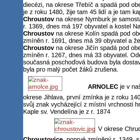
diecézi, na okrese Třebíč a spadá pod ob
je z roku 1480, žije tam 45 lidí a je tam 
Chroustov
na okrese Nymburk je samost
r. 1369, dnes má 197 obyvatel a kostel N
Chroustov
na okrese Kolín spadá pod ob
zmíněn r. 1691, dnes má 39 obyvatel a žel
Chroustov
na okrese Jičín spadá pod obe
zmíněn r. 1267, dnes má 33 obyvatel. Ode
současná poschoďová budova byla dostave
byla pro malý počet žáků zrušena.
ARNOLEC
je v na
okrese Jihlava, první zmínka je z roku 1
svůj znak vycházející z místní vrchnosti hr
Kaple sv. Vendelína je z r. 1874
V okrese Chru
Chroustovice
, poprvé zmíněný r. 1349, s