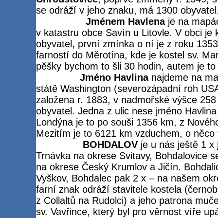
se odráží v jeho znaku, má 1300 obyvatel
Jménem Havlena
je na mapá
v katastru obce Savín u Litovle. V obci je
obyvatel, první zmínka o ní je z roku 1353
farností do Měrotína, kde je kostel sv. Ma
pěšky bychom to šli 30 hodin, autem je to
Jméno Havlina
najdeme na map
státě Washington (severozápadní roh USA)
založena r. 1883, v nadmořské výšce 258
obyvatel. Jedna z ulic nese jméno Havlina
Londýna je to po souši 1356 km, z Nového
Mezitím je to 6121 km vzduchem, o něco v
BOHDALOV
je u nás ještě 1 x
Trnávka na okrese Svitavy, Bohdalovice s
na okrese Český Krumlov a Jičín. Bohdali
Vyškov, Bohdalec pak 2 x – na našem okr
farní znak odráží stavitele kostela (černo
z Collaltů na Rudolci) a jeho patrona mu
sv. Vavřince, který byl pro věrnost víře u