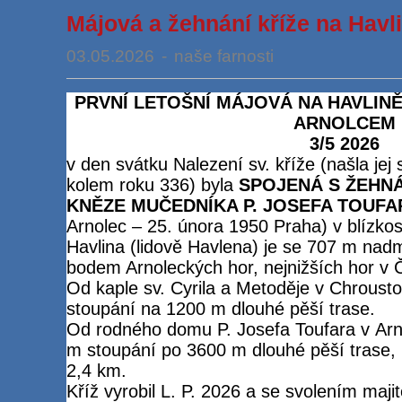
Májová a žehnání kříže na Havl
03.05.2026
-
naše farnosti
PRVNÍ LETOŠNÍ MÁJOVÁ NA HAVLIN
ARNOLCEM
3/5 2026
v den svátku Nalezení sv. kříže (našla jej
kolem roku 336) byla
SPOJENÁ S ŽEHNÁ
KNĚZE MUČEDNÍKA P. JOSEFA TOUFA
Arnolec – 25. února 1950 Praha) v blízkost
Havlina (lidově Havlena) je se 707 m nad
bodem Arnoleckých hor, nejnižších hor v 
Od kaple sv. Cyrila a Metoděje v Chroust
stoupání na 1200 m dlouhé pěší trase.
Od rodného domu P. Josefa Toufara v Arno
m stoupání po 3600 m dlouhé pěší trase, 
2,4 km.
Kříž vyrobil L. P. 2026 a se svolením ma