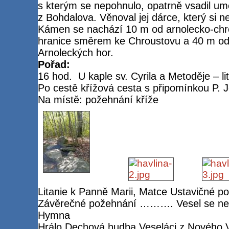
s kterým se nepohnulo, opatrně vsadil u
z Bohdalova. Věnoval jej dárce, který si n
Kámen se nachází 10 m od arnolecko-chro
hranice směrem ke Chroustovu a 40 m od
Arnoleckých hor.
Pořad:
16 hod.
U kaple sv. Cyrila a Metoděje – l
Po cestě křížová cesta s připomínkou P. 
Na místě: požehnání kříže
Litanie k Panně Marii, Matce Ustavičné 
Závěrečné požehnání ………. Vesel se ne
Hymna
Hrálo Dechová hudba Veseláci z Nového V