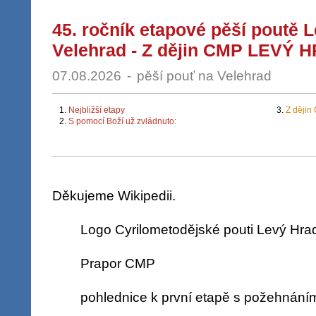
45. ročník etapové pěší poutě 
Velehrad - Z dějin CMP LEVÝ
07.08.2026
-
pěší pouť na Velehrad
1.
Nejbližší etapy
3.
Z ději
2.
S pomocí Boží už zvládnuto:
Děkujeme Wikipedii.
Logo Cyrilometodějské pouti Levý Hra
Prapor CMP
pohlednice k první etapě s požehnání