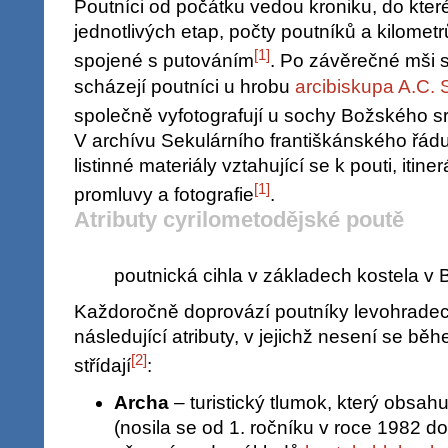
Poutníci od počátku vedou kroniku, do kter
jednotlivých etap, počty poutníků a kilometr
[
1
]
spojené s putováním
. Po závěrečné mši 
scházejí poutníci u hrobu
arcibiskupa A.C. 
společně vyfotografují u sochy Božského 
V archívu Sekulárního františkánského řád
listinné materiály vztahující se k pouti, itine
[
1
]
promluvy a fotografie
.
Atributy cyrilometodějské poutě
poutnická cihla v základech kostela v
Každoročně doprovází poutníky levohradec
následující atributy, v jejichž nesení se bě
[
2
]
střídají
:
Archa
– turistický tlumok, který obsah
(nosila se od 1. ročníku v roce 1982 d