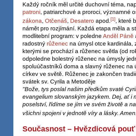
Každý ročník měl určité duchovní téma, na
patroni
, patriarchové a proroci, významné 
[
1
]
zákona
,
Otčenáš
,
Desatero
apod.
, které
námět pro rozjímání. Každá etapa měla a s
modlitební program: v poledne
Anděl Páně
radostný
růženec
na úmysl otce kardinála, z
kterými se prochází a růženec světla (od ro
odpoledne bolestný růženec na úmysly jedno
spoluúčastníků doma a slavný růženec na
církev ve světě. Růženec je zakončen tradič
svátek sv. Cyrila a Metoděje
"Bože, tys poslal našim předkům svaté Cyril
evangelium slovanským jazykem. Dej, ať i m
poselství, řídíme se jím ve svém životě a na
všichni spojeni v jednotě víry a lásky. Amen
Současnost – Hvězdicová pouť