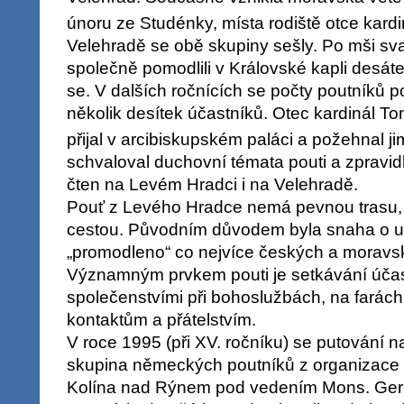
únoru ze Studénky, místa rodiště otce kar
Velehradě se obě skupiny sešly. Po mši svat
společně pomodlili v Královské kapli desáte
se. V dalších ročnících se počty poutníků 
několik desítek účastníků. Otec kardinál T
přijal v arcibiskupském paláci a požehnal j
schvaloval duchovní témata pouti a zpravidla 
čten na Levém Hradci i na Velehradě.
Pouť z Levého Hradce nemá pevnou trasu, k
cestou. Původním důvodem byla snaha o uta
„promodleno“ co nejvíce českých a moravsk
Významným prvkem pouti je setkávání účas
společenstvími při bohoslužbách, na farác
kontaktům a přátelstvím.
V roce 1995 (při XV. ročníku) se putování n
skupina německých poutníků z organizace E
Kolína nad Rýnem pod vedením Mons. Ger