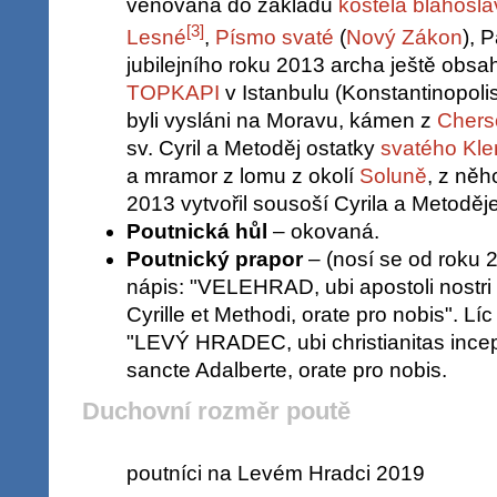
věnována do základů
kostela blahosla
[
3
]
Lesné
,
Písmo svaté
(
Nový Zákon
), 
jubilejního roku 2013 archa ještě obsa
TOPKAPI
v Istanbulu (Konstantinopolis
byli vysláni na Moravu, kámen z
Chers
sv. Cyril a Metoděj ostatky
svatého Kl
a mramor z lomu z okolí
Soluně
, z ně
2013 vytvořil sousoší Cyrila a Metodě
Poutnická hůl
– okovaná.
Poutnický prapor
– (nosí se od roku 2
nápis: "VELEHRAD, ubi apostoli nostri
Cyrille et Methodi, orate pro nobis". Lí
"LEVÝ HRADEC, ubi christianitas incep
sancte Adalberte, orate pro nobis.
Duchovní rozměr poutě
poutníci na Levém Hradci 2019