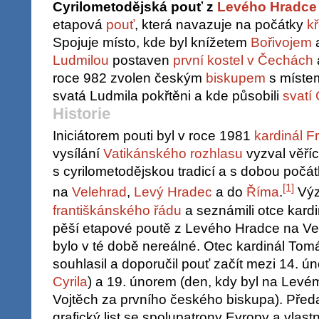
Cyrilometodějská pouť z
Levého Hradce
etapová
pouť
, která navazuje na počátky
kř
Spojuje místo, kde byl knížetem
Bořivojem
a
Ludmilou
postaven
první kostel v Čechách
roce 982 zvolen českým
biskupem
s místem
svatá Ludmila pokřtěni a kde působili
svatí 
Historie
Iniciátorem pouti byl v roce 1981
kardinál F
vysílání
Vatikánského rozhlasu
vyzval věříc
s cyrilometodějskou tradicí a s dobou počá
[
1
]
na
Velehrad
,
Levý Hradec
a do
Říma
.
Výz
františkánského řádu
a seznámili otce kar
pěší etapové poutě z Levého Hradce na Ve
bylo v té době nereálné. Otec kardinál To
souhlasil a doporučil pouť začít mezi 14. 
Cyrila
) a 19. únorem (den, kdy byl na Levé
Vojtěch za prvního českého biskupa). Pře
grafický list se spolupatrony Evropy a vlast