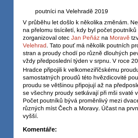
poutníci na Velehradě 2019
V průběhu let došlo k několika změnám. Ne
na přelomu tisíciletí, kdy byl počet poutník
zorganizoval otec
Jan Peňáz
na
Moravě
tz
Velehrad
. Tato pouť má několik poutních p
stran a proudy chodí po různě dlouhých p
vždy předposlední týden v srpnu. V roce 2
Hradce připojili k velkomeziříčskému proud
samostatných proudů této hvězdicovité pou
proudu se většinou připojují až na předpos
se všechny proudy setkávají při mši svaté 
Počet poutníků bývá proměnlivý mezi dvaceti
různých míst Čech a Moravy. Účast na prvn
vyšší.
Komentáře: