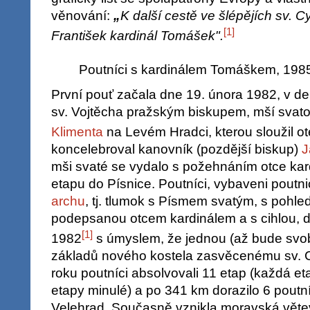
věnování:
„
K další cestě ve šlépějích sv. C
[
1
]
František kardinál Tomášek".
Poutníci s kardinálem Tomáškem, 198
První pouť začala dne 19. února 1982, v den 
sv. Vojtěcha pražským biskupem, mší svat
Klimenta
na Levém Hradci, kterou sloužil o
koncelebroval kanovník (pozdější biskup)
J
mši svaté se vydalo s požehnáním otce kard
etapu do Písnice. Poutníci, vybaveni poutnic
archu
, tj. tlumok s Písmem svatým, s pohl
podepsanou otcem kardinálem a s cihlou, d
[
1
]
1982
s úmyslem, že jednou (až bude svo
základů nového kostela zasvěcenému sv. C
roku poutníci absolvovali 11 etap (každá e
etapy minulé) a po 341 km dorazilo 6 poutn
Velehrad. Současně vznikla moravská větev 