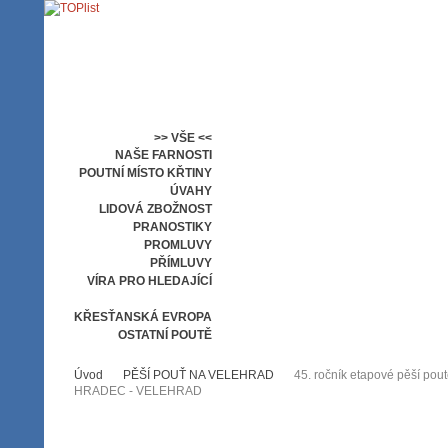
>> VŠE <<
NAŠE FARNOSTI
POUTNÍ MÍSTO KŘTINY
ÚVAHY
LIDOVÁ ZBOŽNOST
PRANOSTIKY
PROMLUVY
PŘÍMLUVY
VÍRA PRO HLEDAJÍCÍ
PĚŠÍ POUŤ NA VELEHRAD
KŘESŤANSKÁ EVROPA
OSTATNÍ POUTĚ
Úvod
PĚŠÍ POUŤ NA VELEHRAD
45. ročník etapové pěší pou
HRADEC - VELEHRAD