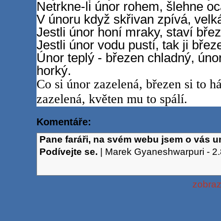
Netrkne-li únor rohem, šlehne o
V únoru když skřivan zpívá, vel
Jestli únor honí mraky, staví bře
Jestli únor vodu pustí, tak ji břez
Únor teplý - březen chladný, úno
horký.
Co si únor zazelená, březen si to há
zazelená, květen mu to spálí.
Komentáře:
Pane faráři, na svém webu jsem o vás um
Podívejte se.
|
Marek Gyaneshwarpuri
-
2
zobraz