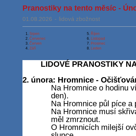
Pranostiky na tento měsíc - Ún
01.08.2026
-
lidová zbožnost
1.
Srpen
5.
Říjen
2.
Červenec
6.
Listopad
3.
Červen
7.
Prosinec
4.
Září
8.
Leden
LIDOVÉ PRANOSTIKY NA
2. února: Hromnice - Očišťová
Na Hromnice o hodinu ví
den).
Na Hromnice půl píce a p
Na Hromnice musí skřiva
měl zmrznout.
O Hromnicích milejší ovč
slunce.