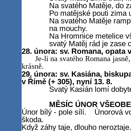
Na svatého Matěje, do zá
Po matějské pouti zima u
Na svatého Matěje ramp
na mouchy.
Na Hromnice metelice v
svatý Matěj rád je zase 
28. února: sv. Romana, opata v
Je-li na svatého Romana jasně
krásně.
29. února: sv. Kasiána, bisku
v Římě (+ 305), nyní 13. 8.
Svatý Kasián lomí dobyt
MĚSÍC ÚNOR VŠEOBE
Únor bílý - pole sílí.
Únorová vo
škoda.
Když záhy taje, dlouho neroztaje