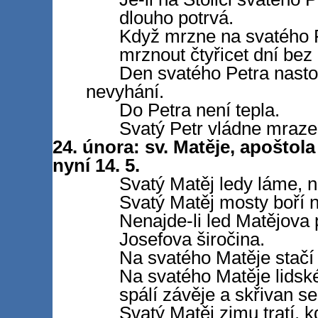
dlouho potrvá.
Když mrzne na svatého P
mrznout čtyřicet dní bez 
Den svatého Petra nasto
nevyhání.
Do Petra není tepla.
Svatý Petr vládne mraz
24. února: sv. Matěje, apoštola
nyní 14. 5.
Svatý Matěj ledy láme, ne
Svatý Matěj mosty boří n
Nenajde-li led Matějova p
Josefova širočina.
Na svatého Matěje stačí 
Na svatého Matěje lidské
spálí závěje a skřivan se
Svatý Matěj zimu tratí, k