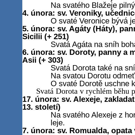
Na svatého Blažeje pilný
4. února: sv. Veroniky, učedni
O svaté Veronice bývá je
5. února: sv. Agáty (Háty), pa
Sicilii (+ 251)
Svatá Agáta na sníh boh
6. února: sv. Doroty, panny a
Asii (+ 303)
Svatá Dorota také na sní
Na svatou Dorotu odmeť 
O svaté Dorotě uschne ko
Svatá Dorota v rychlém běhu př
17. února: sv. Alexeje, zakladate
13. století)
Na svatého Alexeje z ho
leje.
7. února: sv. Romualda, opata v 