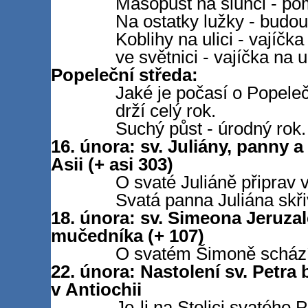
Masopust na slunci - p
Na ostatky lužky - budou
Koblihy na ulici - vajíčka
ve světnici - vajíčka na ul
Popeleční středa:
Jaké je počasí o Popeleč
drží celý rok.
Suchý půst - úrodný rok.
16. února: sv. Juliány, panny 
Asii (+ asi 303)
O svaté Juliáně připrav 
Svatá panna Juliána skři
18. února: sv. Simeona Jeruza
mučedníka (+ 107)
O svatém Šimoně schází 
22. února: Nastolení sv. Petra
v Antiochii
Je-li na Stolici svatého 