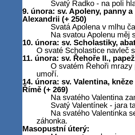
Svatý Radko - na poli hl
9. února: sv. Apoleny, panny 
Alexandrii (+ 250)
Svatá Apolena v mlhu ča
Na svatou Apolenu měj s
10. února: sv. Scholastiky, abat
O svaté Scholastice navleč s
11. února: sv. Řehoře II., pape
O svatém Řehoři mrazy 
umoří.
14. února: sv. Valentina, kněz
Římě (+ 269)
Na svatého Valentina za
Svatý Valentínek - jara t
Na svatého Valentinka se
záhonka.
Masopustní úterý: