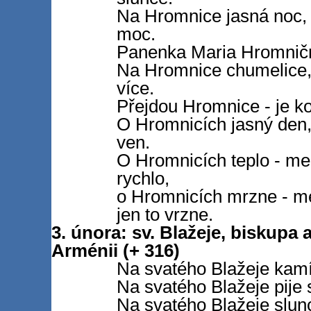
Na Hromnice jasná noc,
moc.
Panenka Maria Hromničná 
Na Hromnice chumelice,
více.
Přejdou Hromnice - je k
O Hromnicích jasný den, 
ven.
O Hromnicích teplo - me
rychlo,
o Hromnicích mrzne - m
jen to vrzne.
3. února: sv. Blažeje, biskupa
Arménii (+ 316)
Na svatého Blažeje kamí
Na svatého Blažeje pije s
Na svatého Blažeje slunc