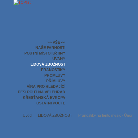
>> VŠE <<
NAŠE FARNOSTI
POUTNÍ MÍSTO KŘTINY
ÚVAHY
LIDOVÁ ZBOŽNOST
PRANOSTIKY
PROMLUVY
PŘÍMLUVY
VÍRA PRO HLEDAJÍCÍ
PĚŠÍ POUŤ NA VELEHRAD
KŘESŤANSKÁ EVROPA
OSTATNÍ POUTĚ
Úvod
LIDOVÁ ZBOŽNOST
Pranostiky na tento měsíc - Únor