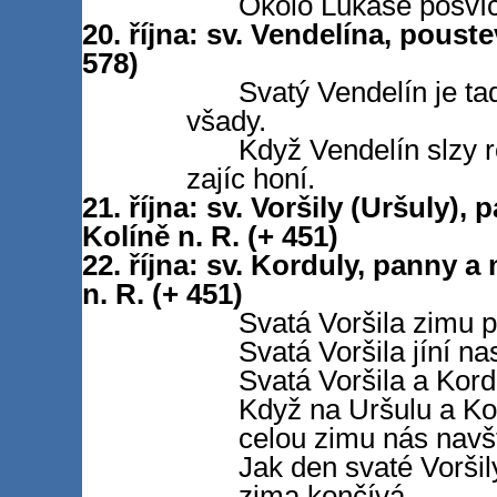
Okolo Lukáše posvíc
20. října: sv. Vendelína, pous
578)
Svatý Vendelín je ta
všady.
Když Vendelín slzy r
zajíc honí.
21. října: sv. Voršily (Uršuly)
Kolíně n. R. (+ 451)
22. října: sv. Korduly, panny 
n. R. (+ 451)
Svatá Voršila zimu p
Svatá Voršila jíní nas
Svatá Voršila a Kord
Když na Uršulu a Kor
celou zimu nás navšt
Jak den svaté Voršily
zima končívá.