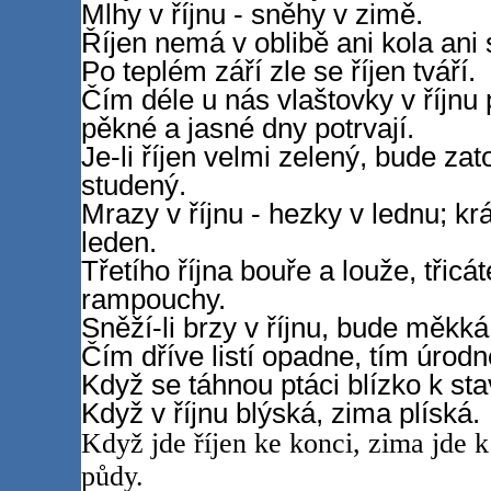
Mlhy v říjnu - sněhy v zimě.
Říjen nemá v oblibě ani kola ani
Po teplém září zle se říjen tváří.
Čím déle u nás vlaštovky v říjnu 
pěkné a jasné dny potrvají.
Je-li říjen velmi zelený, bude za
studený.
Mrazy v říjnu - hezky v lednu; kr
leden.
Třetího října bouře a louže, třicá
rampouchy.
Sněží-li brzy v říjnu, bude měkká
Čím dříve listí opadne, tím úrodně
Když se táhnou ptáci blízko k st
Když v říjnu blýská, zima plíská.
Když jde říjen ke konci, zima jde k
půdy.