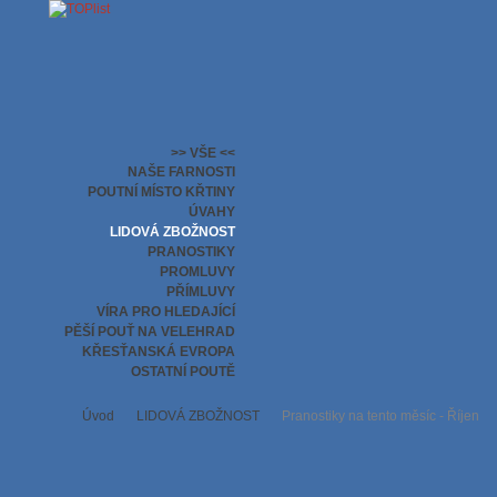
>> VŠE <<
NAŠE FARNOSTI
POUTNÍ MÍSTO KŘTINY
ÚVAHY
LIDOVÁ ZBOŽNOST
PRANOSTIKY
PROMLUVY
PŘÍMLUVY
VÍRA PRO HLEDAJÍCÍ
PĚŠÍ POUŤ NA VELEHRAD
KŘESŤANSKÁ EVROPA
OSTATNÍ POUTĚ
Úvod
LIDOVÁ ZBOŽNOST
Pranostiky na tento měsíc - Říjen