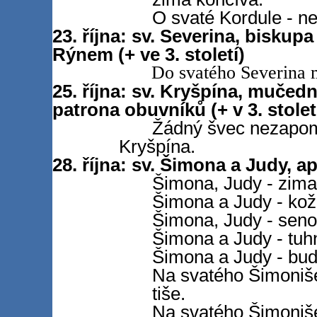
O svaté Kordule - ne
23. října: sv. Severina, biskup
Rýnem (+ ve 3. století)
Do svatého Severina m
25. října: sv. Kryšpína, mučedn
patrona obuvníků (+ v 3. stolet
Žádný švec nezapomí
Kryšpína.
28. října: sv. Šimona a Judy, a
Šimona, Judy - zima
Šimona a Judy - kož
Šimona, Judy - seno
Šimona a Judy - tuhn
Šimona a Judy - buď
Na svatého Šimoniš
tiše.
Na svatého Šimoniš