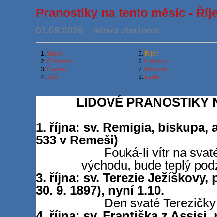
Pranostiky na tento měsíc - Říj
01.08.2026
-
lidová zbožnost
1.
Srpen
5.
Říjen
2.
Červenec
6.
Listopad
3.
Červen
7.
Prosinec
4.
Září
8.
Leden
LIDOVÉ PRANOSTIKY N
1. října: sv. Remigia, biskupa,
533 v Remeši)
Fouká-li vítr na sva
východu, bude teplý pod
3. října: sv. Terezie Ježíškovy,
30. 9. 1897), nyní 1.10.
Den svaté Terezičky
4. října: sv. Františka z Assisi, 