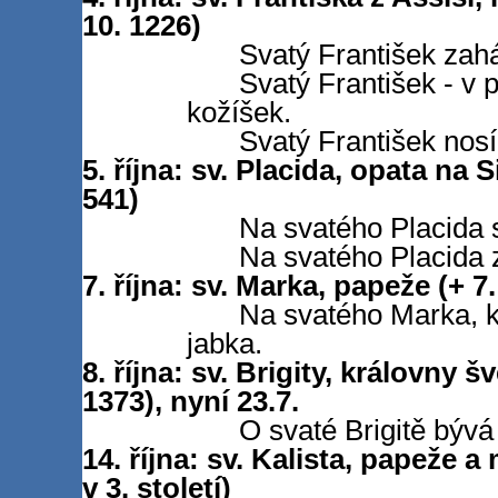
10. 1226)
Svatý František zahá
Svatý František - v 
kožíšek.
Svatý František nos
5. října: sv. Placida, opata na S
541)
Na svatého Placida 
Na svatého Placida z
7. října: sv. Marka, papeže (+ 7.
Na svatého Marka, k
jabka.
8. října: sv. Brigity, královny š
1373), nyní 23.7.
O svaté Brigitě bývá
14. října: sv. Kalista, papeže 
v 3. století)