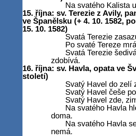
Na svatého Kalista u
15. října: sv. Terezie z Avily, p
ve Španělsku (+ 4. 10. 1582, p
15. 10. 1582)
Svatá Terezie zasaz
Po svaté Tereze mrá
Svatá Terezie šediv
zdobívá.
16. října: sv. Havla, opata ve Š
století)
Svatý Havel do zelí z
Svatý Havel češe pos
Svatý Havel zde, zi
Na svatého Havla hl
doma.
Na svatého Havla se
nemá.