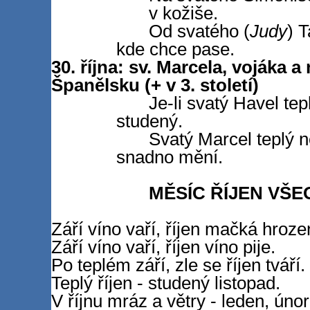
v kožiše.
Od svatého (
Judy
) 
kde chce pase.
30. října: sv. Marcela, vojáka 
Španělsku (+ v 3. století)
Je-li svatý Havel te
studený.
Svatý Marcel teplý n
snadno mění.
MĚSÍC ŘÍJEN VŠ
Září víno vaří, říjen mačká hroze
Září víno vaří, říjen víno pije.
Po teplém září, zle se říjen tváří.
Teplý říjen - studený listopad.
V říjnu mráz a větry - leden, únor