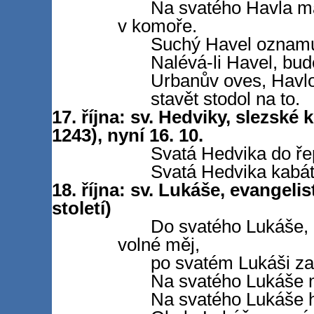
Na svatého Havla m
v komoře.
Suchý Havel oznamuj
Nalévá-li Havel, bud
Urbanův oves, Havlo
stavět stodol na to.
17. října: sv. Hedviky, slezské
1243), nyní 16. 10.
Svatá Hedvika do ře
Svatá Hedvika kabát 
18. října: sv. Lukáše, evangelis
století)
Do svatého Lukáše, 
volné měj,
po svatém Lukáši za 
Na svatého Lukáše má
Na svatého Lukáše h